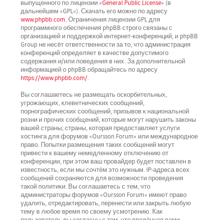
выпущенного по лицензии «
General Public License
» (в
дальнейшем «GPL»). Скачать его можно по адресу
www.phpbb.com
. Ограничения лицензии GPL для
программного обеспечения phpBB строго связаны с
организацией и поддержкой интернет-конференций, и phpBB
Group не несёт ответственности за то, что администрация
конференций определяет в качестве допустимого
содержания и/или поведения в них. За дополнительной
информацией о phpBB обращайтесь по адресу
https://www.phpbb.com/
.
Вы соглашаетесь не размещать оскорбительных,
угрожающих, клеветнических сообщений,
порнографических сообщений, призывов к национальной
розни и прочих сообщений, которые могут нарушить законы
вашей страны, страны, которая предоставляет услуги
хостинга для форумов «Oursson Forum» или международное
право. Попытки размещения таких сообщений могут
привести к вашему немедленному отключению от
конференции, при этом ваш провайдер будет поставлен в
известность, если мы сочтём это нужным. IP-адреса всех
сообщений сохраняются для возможности проведения
такой политики. Вы соглашаетесь с тем, что
администраторы форумов «Oursson Forum» имеют право
удалить, отредактировать, перенести или закрыть любую
тему в любое время по своему усмотрению. Как