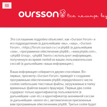
Это соглашение подробно объясняет, как «Oursson Forum» и
его подразделения (в дальнейшем «мы», «наш», «Oursson
Forum», «https://forum.oursson.ru») и phpBB (в дальнейшем
«они», «программное обеспечение phpBB», «www.phpbb.com»,
«phpBB Group», «phpBB Teams») используют информацию,
полученную во время любой из ваших пользовательских
сессий (в дальнейшем «ваша информация»).
Ваша информация собирается двумя способами. Во-
первых, просмотр «Oursson Forum» приведёт к созданию
программным обеспечением phpBB определённого числа
cookies (небольшие текстовые файлы, загружаемые в папку
временных файлов вашего браузера). Первые две cookie
содержат только идентификатор пользователя (в
дальнейшем «user-id») и идентификатор анонимной сессии
(в дальнейшем «session-id»), автоматически присвоенные
вам программным обеспечением phpBB. Третья cookie будет