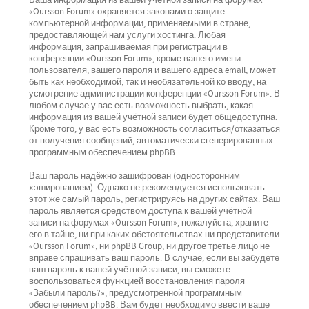
Ваша информация из вашей учётной записи на форумах
«Oursson Forum» охраняется законами о защите
компьютерной информации, применяемыми в стране,
предоставляющей нам услуги хостинга. Любая
информация, запрашиваемая при регистрации в
конференции «Oursson Forum», кроме вашего имени
пользователя, вашего пароля и вашего адреса email, может
быть как необходимой, так и необязательной ко вводу, на
усмотрение администрации конференции «Oursson Forum». В
любом случае у вас есть возможность выбрать, какая
информация из вашей учётной записи будет общедоступна.
Кроме того, у вас есть возможность согласиться/отказаться
от получения сообщений, автоматически сгенерированных
программным обеспечением phpBB.
Ваш пароль надёжно зашифрован (односторонним
хэшированием). Однако не рекомендуется использовать
этот же самый пароль, регистрируясь на других сайтах. Ваш
пароль является средством доступа к вашей учётной
записи на форумах «Oursson Forum», пожалуйста, храните
его в тайне, ни при каких обстоятельствах ни представители
«Oursson Forum», ни phpBB Group, ни другое третье лицо не
вправе спрашивать ваш пароль. В случае, если вы забудете
ваш пароль к вашей учётной записи, вы сможете
воспользоваться функцией восстановления пароля
«Забыли пароль?», предусмотренной программным
обеспечением phpBB. Вам будет необходимо ввести ваше