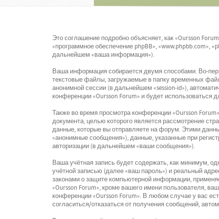
Это соглашение подробно объясняет, как «Oursson Forum»
«программное обеспечение phpBB», «www.phpbb.com», «p
дальнейшем «ваша информация»).
Ваша информация собирается двумя способами. Во-перв
текстовые файлы, загружаемые в папку временных файло
анонимной сессии (в дальнейшем «session-id»), автомат
конференции «Oursson Forum» и будет использоваться 
Также во время просмотра конференции «Oursson Forum»
документа, целью которого является рассмотрение ст
данные, которые вы отправляете на форум. Этими данн
«анонимные сообщения»), данные, указанные при регист
авторизации (в дальнейшем «ваши сообщения»).
Ваша учётная запись будет содержать, как минимум, о
учётной записью (далее «ваш пароль») и реальный адре
законами о защите компьютерной информации, применя
«Oursson Forum», кроме вашего имени пользователя, ваш
конференции «Oursson Forum». В любом случае у вас ес
согласиться/отказаться от получения сообщений, авто