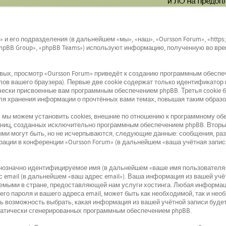
 и его подразделения (в дальнейшем «мы», «наш», «Oursson Forum», «https:/
hpBB Group», «phpBB Teams») используют информацию, полученную во вре
ых, просмотр «Oursson Forum» приведёт к созданию программным обеспеч
в вашего браузера). Первые две cookie содержат только идентификатор п
ически присвоенные вам программным обеспечением phpBB. Третья cookie 
для хранения информации о прочтённых вами темах, повышая таким образ
 мы можем установить cookies, внешние по отношению к программному обе
раниц, созданных исключительно программным обеспечением phpBB. Вто
ыми могут быть, но не исчерпываются, следующие данные: сообщения, ра
рации в конференции «Oursson Forum» (в дальнейшем «ваша учётная запис
днозначно идентифицируемое имя (в дальнейшем «ваше имя пользователя
с email (в дальнейшем «ваш адрес email»). Ваша информация из вашей учё
емыми в стране, предоставляющей нам услуги хостинга. Любая информац
его пароля и вашего адреса email, может быть как необходимой, так и не
ть возможность выбрать, какая информация из вашей учётной записи будет
матически сгенерированных программным обеспечением phpBB.