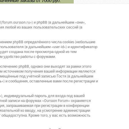
/forum.oursson.ru») и phpBB (в дальнейшем «они»,
мя любой из ваших пользовательских сессий (в
ением phpBB определённого числа cookies (небольшие
ользователя (в дальнейшем «user-id») и идентификатор
будет создана после просмотра одной из тем
ом удобство работы с форумами.
спечению phpBB, однако они выходят за рамки этого
рым источником получения вашей информации являются
змещённые под учётной записью Гостя (в дальнейшем
ь») и сообщения, оставленные вами после регистрации и
»), индивидуальный пароль для входа под вашей
тной записи на форумах «Oursson Forum» охраняется
ия, запрашиваемая при регистрации в конференции
обязательной ко вводу, на усмотрение администрации
 общедоступна. Кроме того, у вас есть возможность