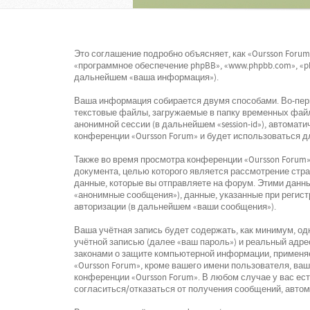
Это соглашение подробно объясняет, как «Oursson Forum»
«программное обеспечение phpBB», «www.phpbb.com», «p
дальнейшем «ваша информация»).
Ваша информация собирается двумя способами. Во-перв
текстовые файлы, загружаемые в папку временных файло
анонимной сессии (в дальнейшем «session-id»), автомат
конференции «Oursson Forum» и будет использоваться 
Также во время просмотра конференции «Oursson Forum»
документа, целью которого является рассмотрение ст
данные, которые вы отправляете на форум. Этими данн
«анонимные сообщения»), данные, указанные при регист
авторизации (в дальнейшем «ваши сообщения»).
Ваша учётная запись будет содержать, как минимум, о
учётной записью (далее «ваш пароль») и реальный адре
законами о защите компьютерной информации, применя
«Oursson Forum», кроме вашего имени пользователя, ваш
конференции «Oursson Forum». В любом случае у вас ес
согласиться/отказаться от получения сообщений, авто