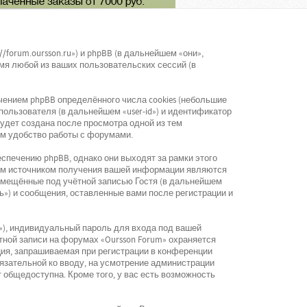
/forum.oursson.ru») и phpBB (в дальнейшем «они»,
мя любой из ваших пользовательских сессий (в
ением phpBB определённого числа cookies (небольшие
ользователя (в дальнейшем «user-id») и идентификатор
будет создана после просмотра одной из тем
ом удобство работы с форумами.
спечению phpBB, однако они выходят за рамки этого
рым источником получения вашей информации являются
змещённые под учётной записью Гостя (в дальнейшем
ь») и сообщения, оставленные вами после регистрации и
»), индивидуальный пароль для входа под вашей
тной записи на форумах «Oursson Forum» охраняется
ия, запрашиваемая при регистрации в конференции
обязательной ко вводу, на усмотрение администрации
 общедоступна. Кроме того, у вас есть возможность