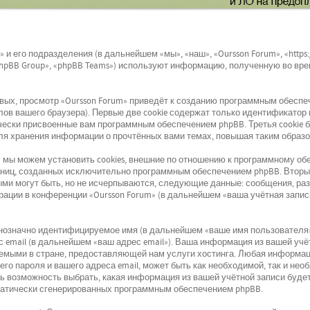
 и его подразделения (в дальнейшем «мы», «наш», «Oursson Forum», «https:/
hpBB Group», «phpBB Teams») используют информацию, полученную во вре
ых, просмотр «Oursson Forum» приведёт к созданию программным обеспеч
в вашего браузера). Первые две cookie содержат только идентификатор п
ически присвоенные вам программным обеспечением phpBB. Третья cookie 
для хранения информации о прочтённых вами темах, повышая таким образ
 мы можем установить cookies, внешние по отношению к программному обе
раниц, созданных исключительно программным обеспечением phpBB. Вто
ыми могут быть, но не исчерпываются, следующие данные: сообщения, ра
рации в конференции «Oursson Forum» (в дальнейшем «ваша учётная запис
днозначно идентифицируемое имя (в дальнейшем «ваше имя пользователя
с email (в дальнейшем «ваш адрес email»). Ваша информация из вашей учё
емыми в стране, предоставляющей нам услуги хостинга. Любая информац
его пароля и вашего адреса email, может быть как необходимой, так и не
ть возможность выбрать, какая информация из вашей учётной записи будет
матически сгенерированных программным обеспечением phpBB.