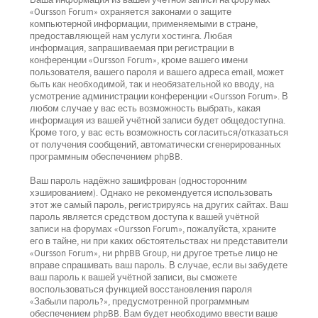
Ваша информация из вашей учётной записи на форумах
«Oursson Forum» охраняется законами о защите
компьютерной информации, применяемыми в стране,
предоставляющей нам услуги хостинга. Любая
информация, запрашиваемая при регистрации в
конференции «Oursson Forum», кроме вашего имени
пользователя, вашего пароля и вашего адреса email, может
быть как необходимой, так и необязательной ко вводу, на
усмотрение администрации конференции «Oursson Forum». В
любом случае у вас есть возможность выбрать, какая
информация из вашей учётной записи будет общедоступна.
Кроме того, у вас есть возможность согласиться/отказаться
от получения сообщений, автоматически сгенерированных
программным обеспечением phpBB.
Ваш пароль надёжно зашифрован (односторонним
хэшированием). Однако не рекомендуется использовать
этот же самый пароль, регистрируясь на других сайтах. Ваш
пароль является средством доступа к вашей учётной
записи на форумах «Oursson Forum», пожалуйста, храните
его в тайне, ни при каких обстоятельствах ни представители
«Oursson Forum», ни phpBB Group, ни другое третье лицо не
вправе спрашивать ваш пароль. В случае, если вы забудете
ваш пароль к вашей учётной записи, вы сможете
воспользоваться функцией восстановления пароля
«Забыли пароль?», предусмотренной программным
обеспечением phpBB. Вам будет необходимо ввести ваше