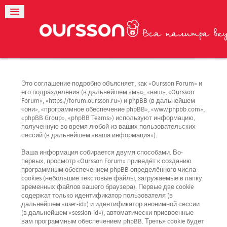
Это соглашение подробно объясняет, как «Oursson Forum» и
его подразделения (в дальнейшем «мы», «наш», «Oursson
Forum», «https://forum.oursson.ru») и phpBB (в дальнейшем
«они», «программное обеспечение phpBB», «www.phpbb.com»,
«phpBB Group», «phpBB Teams») используют информацию,
полученную во время любой из ваших пользовательских
сессий (в дальнейшем «ваша информация»).
Ваша информация собирается двумя способами. Во-
первых, просмотр «Oursson Forum» приведёт к созданию
программным обеспечением phpBB определённого числа
cookies (небольшие текстовые файлы, загружаемые в папку
временных файлов вашего браузера). Первые две cookie
содержат только идентификатор пользователя (в
дальнейшем «user-id») и идентификатор анонимной сессии
(в дальнейшем «session-id»), автоматически присвоенные
вам программным обеспечением phpBB. Третья cookie будет