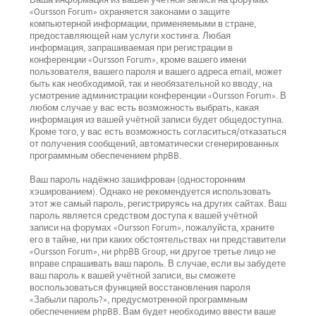
Ваша информация из вашей учётной записи на форумах
«Oursson Forum» охраняется законами о защите
компьютерной информации, применяемыми в стране,
предоставляющей нам услуги хостинга. Любая
информация, запрашиваемая при регистрации в
конференции «Oursson Forum», кроме вашего имени
пользователя, вашего пароля и вашего адреса email, может
быть как необходимой, так и необязательной ко вводу, на
усмотрение администрации конференции «Oursson Forum». В
любом случае у вас есть возможность выбрать, какая
информация из вашей учётной записи будет общедоступна.
Кроме того, у вас есть возможность согласиться/отказаться
от получения сообщений, автоматически сгенерированных
программным обеспечением phpBB.
Ваш пароль надёжно зашифрован (односторонним
хэшированием). Однако не рекомендуется использовать
этот же самый пароль, регистрируясь на других сайтах. Ваш
пароль является средством доступа к вашей учётной
записи на форумах «Oursson Forum», пожалуйста, храните
его в тайне, ни при каких обстоятельствах ни представители
«Oursson Forum», ни phpBB Group, ни другое третье лицо не
вправе спрашивать ваш пароль. В случае, если вы забудете
ваш пароль к вашей учётной записи, вы сможете
воспользоваться функцией восстановления пароля
«Забыли пароль?», предусмотренной программным
обеспечением phpBB. Вам будет необходимо ввести ваше