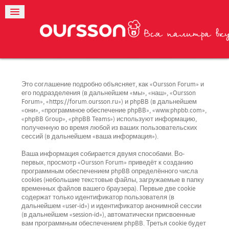
Это соглашение подробно объясняет, как «Oursson Forum» и
его подразделения (в дальнейшем «мы», «наш», «Oursson
Forum», «https://forum.oursson.ru») и phpBB (в дальнейшем
«они», «программное обеспечение phpBB», «www.phpbb.com»,
«phpBB Group», «phpBB Teams») используют информацию,
полученную во время любой из ваших пользовательских
сессий (в дальнейшем «ваша информация»).
Ваша информация собирается двумя способами. Во-
первых, просмотр «Oursson Forum» приведёт к созданию
программным обеспечением phpBB определённого числа
cookies (небольшие текстовые файлы, загружаемые в папку
временных файлов вашего браузера). Первые две cookie
содержат только идентификатор пользователя (в
дальнейшем «user-id») и идентификатор анонимной сессии
(в дальнейшем «session-id»), автоматически присвоенные
вам программным обеспечением phpBB. Третья cookie будет