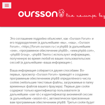
Это соглашение подробно объясняет, как «Oursson Forum» и
его подразделения (в дальнейшем «мы», «наш», «Oursson
Forum», «https://forum.oursson.ru») и phpBB (в дальнейшем
«они», «программное обеспечение phpBB», «www.phpbb.com»,
«phpBB Group», «phpBB Teams») используют информацию,
полученную во время любой из ваших пользовательских
сессий (в дальнейшем «ваша информация»).
Ваша информация собирается двумя способами. Во-
первых, просмотр «Oursson Forum» приведёт к созданию
программным обеспечением phpBB определённого числа
cookies (небольшие текстовые файлы, загружаемые в папку
временных файлов вашего браузера). Первые две cookie
содержат только идентификатор пользователя (в
дальнейшем «user-id») и идентификатор анонимной сессии
(в дальнейшем «session-id»), автоматически присвоенные
вам программным обеспечением phpBB. Третья cookie будет