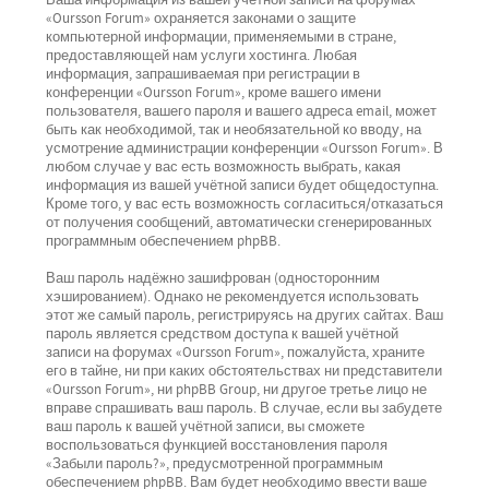
Ваша информация из вашей учётной записи на форумах
«Oursson Forum» охраняется законами о защите
компьютерной информации, применяемыми в стране,
предоставляющей нам услуги хостинга. Любая
информация, запрашиваемая при регистрации в
конференции «Oursson Forum», кроме вашего имени
пользователя, вашего пароля и вашего адреса email, может
быть как необходимой, так и необязательной ко вводу, на
усмотрение администрации конференции «Oursson Forum». В
любом случае у вас есть возможность выбрать, какая
информация из вашей учётной записи будет общедоступна.
Кроме того, у вас есть возможность согласиться/отказаться
от получения сообщений, автоматически сгенерированных
программным обеспечением phpBB.
Ваш пароль надёжно зашифрован (односторонним
хэшированием). Однако не рекомендуется использовать
этот же самый пароль, регистрируясь на других сайтах. Ваш
пароль является средством доступа к вашей учётной
записи на форумах «Oursson Forum», пожалуйста, храните
его в тайне, ни при каких обстоятельствах ни представители
«Oursson Forum», ни phpBB Group, ни другое третье лицо не
вправе спрашивать ваш пароль. В случае, если вы забудете
ваш пароль к вашей учётной записи, вы сможете
воспользоваться функцией восстановления пароля
«Забыли пароль?», предусмотренной программным
обеспечением phpBB. Вам будет необходимо ввести ваше