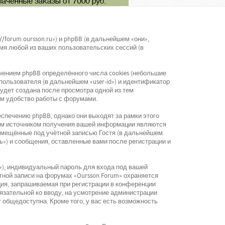
/forum.oursson.ru») и phpBB (в дальнейшем «они»,
мя любой из ваших пользовательских сессий (в
ением phpBB определённого числа cookies (небольшие
ользователя (в дальнейшем «user-id») и идентификатор
будет создана после просмотра одной из тем
ом удобство работы с форумами.
спечению phpBB, однако они выходят за рамки этого
рым источником получения вашей информации являются
змещённые под учётной записью Гостя (в дальнейшем
ь») и сообщения, оставленные вами после регистрации и
»), индивидуальный пароль для входа под вашей
тной записи на форумах «Oursson Forum» охраняется
ия, запрашиваемая при регистрации в конференции
обязательной ко вводу, на усмотрение администрации
 общедоступна. Кроме того, у вас есть возможность