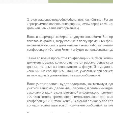
Это соглашение подробно объясняет, как «Oursson Forum»
«программное обеспечение phpBB», «www.phpbb.com», «p
дальнейшем «ваша информация»).
Ваша информация собирается двумя способами. Во-перв
текстовые файлы, загружаемые в папку временных файло
анонимной сессии (в дальнейшем «session-id»), автомат
конференции «Oursson Forum» и будет использоваться 
Также во время просмотра конференции «Oursson Forum»
документа, целью которого является рассмотрение ст
данные, которые вы отправляете на форум. Этими данн
«анонимные сообщения»), данные, указанные при регист
авторизации (в дальнейшем «ваши сообщения»).
Ваша учётная запись будет содержать, как минимум, о
учётной записью (далее «ваш пароль») и реальный адре
законами о защите компьютерной информации, применя
«Oursson Forum», кроме вашего имени пользователя, ваш
конференции «Oursson Forum». В любом случае у вас ес
согласиться/отказаться от получения сообщений, авто