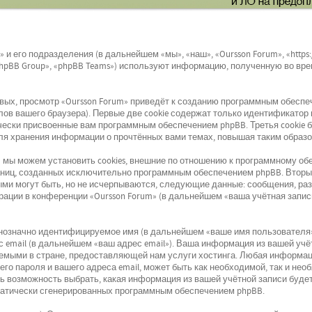
 и его подразделения (в дальнейшем «мы», «наш», «Oursson Forum», «https:/
hpBB Group», «phpBB Teams») используют информацию, полученную во вре
ых, просмотр «Oursson Forum» приведёт к созданию программным обеспеч
в вашего браузера). Первые две cookie содержат только идентификатор п
ически присвоенные вам программным обеспечением phpBB. Третья cookie 
для хранения информации о прочтённых вами темах, повышая таким образ
 мы можем установить cookies, внешние по отношению к программному обе
раниц, созданных исключительно программным обеспечением phpBB. Вто
ыми могут быть, но не исчерпываются, следующие данные: сообщения, ра
рации в конференции «Oursson Forum» (в дальнейшем «ваша учётная запис
днозначно идентифицируемое имя (в дальнейшем «ваше имя пользователя
с email (в дальнейшем «ваш адрес email»). Ваша информация из вашей учё
емыми в стране, предоставляющей нам услуги хостинга. Любая информац
его пароля и вашего адреса email, может быть как необходимой, так и не
ть возможность выбрать, какая информация из вашей учётной записи будет
матически сгенерированных программным обеспечением phpBB.