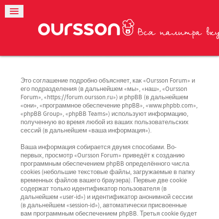
Это соглашение подробно объясняет, как «Oursson Forum» и
его подразделения (в дальнейшем «мы», «наш», «Oursson
Forum», «https://forum.oursson.ru») и phpBB (в дальнейшем
«они», «программное обеспечение phpBB», «www.phpbb.com»,
«phpBB Group», «phpBB Teams») используют информацию,
полученную во время любой из ваших пользовательских
сессий (в дальнейшем «ваша информация»).
Ваша информация собирается двумя способами. Во-
первых, просмотр «Oursson Forum» приведёт к созданию
программным обеспечением phpBB определённого числа
cookies (небольшие текстовые файлы, загружаемые в папку
временных файлов вашего браузера). Первые две cookie
содержат только идентификатор пользователя (в
дальнейшем «user-id») и идентификатор анонимной сессии
(в дальнейшем «session-id»), автоматически присвоенные
вам программным обеспечением phpBB. Третья cookie будет