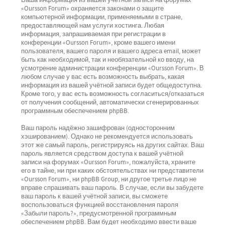
Ваша информация из вашей учётной записи на форумах
«Oursson Forum» охраняется законами о защите
компьютерной информации, применяемыми в стране,
предоставляющей нам услуги хостинга. Любая
информация, запрашиваемая при регистрации в
конференции «Oursson Forum», кроме вашего имени
пользователя, вашего пароля и вашего адреса email, может
быть как необходимой, так и необязательной ко вводу, на
усмотрение администрации конференции «Oursson Forum». В
любом случае у вас есть возможность выбрать, какая
информация из вашей учётной записи будет общедоступна.
Кроме того, у вас есть возможность согласиться/отказаться
от получения сообщений, автоматически сгенерированных
программным обеспечением phpBB.
Ваш пароль надёжно зашифрован (односторонним
хэшированием). Однако не рекомендуется использовать
этот же самый пароль, регистрируясь на других сайтах. Ваш
пароль является средством доступа к вашей учётной
записи на форумах «Oursson Forum», пожалуйста, храните
его в тайне, ни при каких обстоятельствах ни представители
«Oursson Forum», ни phpBB Group, ни другое третье лицо не
вправе спрашивать ваш пароль. В случае, если вы забудете
ваш пароль к вашей учётной записи, вы сможете
воспользоваться функцией восстановления пароля
«Забыли пароль?», предусмотренной программным
обеспечением phpBB. Вам будет необходимо ввести ваше