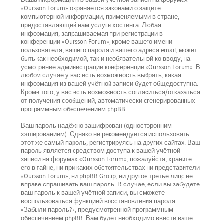
Ваша информация из вашей учётной записи на форумах
«Oursson Forum» охраняется законами о защите
компьютерной информации, применяемыми в стране,
предоставляющей нам услуги хостинга. Любая
информация, запрашиваемая при регистрации в
конференции «Oursson Forum», кроме вашего имени
пользователя, вашего пароля и вашего адреса email, может
быть как необходимой, так и необязательной ко вводу, на
усмотрение администрации конференции «Oursson Forum». В
любом случае у вас есть возможность выбрать, какая
информация из вашей учётной записи будет общедоступна.
Кроме того, у вас есть возможность согласиться/отказаться
от получения сообщений, автоматически сгенерированных
программным обеспечением phpBB.
Ваш пароль надёжно зашифрован (односторонним
хэшированием). Однако не рекомендуется использовать
этот же самый пароль, регистрируясь на других сайтах. Ваш
пароль является средством доступа к вашей учётной
записи на форумах «Oursson Forum», пожалуйста, храните
его в тайне, ни при каких обстоятельствах ни представители
«Oursson Forum», ни phpBB Group, ни другое третье лицо не
вправе спрашивать ваш пароль. В случае, если вы забудете
ваш пароль к вашей учётной записи, вы сможете
воспользоваться функцией восстановления пароля
«Забыли пароль?», предусмотренной программным
обеспечением phpBB. Вам будет необходимо ввести ваше