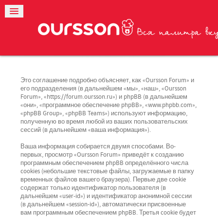
Это соглашение подробно объясняет, как «Oursson Forum» и
его подразделения (в дальнейшем «мы», «наш», «Oursson
Forum», «https://forum.oursson.ru») и phpBB (в дальнейшем
«они», «программное обеспечение phpBB», «www.phpbb.com»,
«phpBB Group», «phpBB Teams») используют информацию,
полученную во время любой из ваших пользовательских
сессий (в дальнейшем «ваша информация»).
Ваша информация собирается двумя способами. Во-
первых, просмотр «Oursson Forum» приведёт к созданию
программным обеспечением phpBB определённого числа
cookies (небольшие текстовые файлы, загружаемые в папку
временных файлов вашего браузера). Первые две cookie
содержат только идентификатор пользователя (в
дальнейшем «user-id») и идентификатор анонимной сессии
(в дальнейшем «session-id»), автоматически присвоенные
вам программным обеспечением phpBB. Третья cookie будет