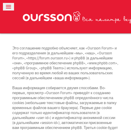
Это соглашение подробно объясняет, как «Oursson Forum» и
его подразделения (в дальнейшем «мы», «наш», «Oursson
Forum», «https://forum.oursson.ru») и phpBB (в дальнейшем
«они», «программное обеспечение phpBB», «www.phpbb.com»,
«phpBB Group», «phpBB Teams») используют информацию,
полученную во время любой из ваших пользовательских
сессий (в дальнейшем «ваша информация»).
Ваша информация собирается двумя способами. Во-
первых, просмотр «Oursson Forum» приведёт к созданию
программным обеспечением phpBB определённого числа
cookies (небольшие текстовые файлы, загружаемые в папку
временных файлов вашего браузера). Первые две cookie
содержат только идентификатор пользователя (в
дальнейшем «user-id») и идентификатор анонимной сессии
(в дальнейшем «session-id»), автоматически присвоенные
вам программным обеспечением phpBB. Третья cookie будет