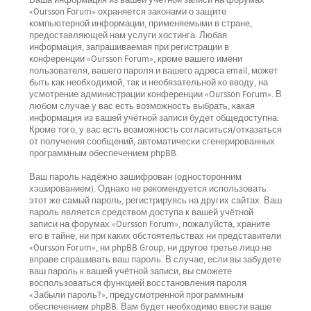
Ваша информация из вашей учётной записи на форумах
«Oursson Forum» охраняется законами о защите
компьютерной информации, применяемыми в стране,
предоставляющей нам услуги хостинга. Любая
информация, запрашиваемая при регистрации в
конференции «Oursson Forum», кроме вашего имени
пользователя, вашего пароля и вашего адреса email, может
быть как необходимой, так и необязательной ко вводу, на
усмотрение администрации конференции «Oursson Forum». В
любом случае у вас есть возможность выбрать, какая
информация из вашей учётной записи будет общедоступна.
Кроме того, у вас есть возможность согласиться/отказаться
от получения сообщений, автоматически сгенерированных
программным обеспечением phpBB.
Ваш пароль надёжно зашифрован (односторонним
хэшированием). Однако не рекомендуется использовать
этот же самый пароль, регистрируясь на других сайтах. Ваш
пароль является средством доступа к вашей учётной
записи на форумах «Oursson Forum», пожалуйста, храните
его в тайне, ни при каких обстоятельствах ни представители
«Oursson Forum», ни phpBB Group, ни другое третье лицо не
вправе спрашивать ваш пароль. В случае, если вы забудете
ваш пароль к вашей учётной записи, вы сможете
воспользоваться функцией восстановления пароля
«Забыли пароль?», предусмотренной программным
обеспечением phpBB. Вам будет необходимо ввести ваше