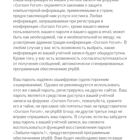
Ваша информация из вашей учётной записи на форумах
«Oursson Forum» охраняется законами о защите
компьютерной информации, применяемыми в стране,
предоставляющей нам услуги хостинга. Любая
информация, запрашиваемая при регистрации в
конференции «Oursson Forum», кроме вашего имени
пользователя, вашего пароля и вашего адреса email, может
быть как необходимой, так и необязательной ко вводу, на
усмотрение администрации конференции «Oursson Forum». В
любом случае у вас есть возможность выбрать, какая
информация из вашей учётной записи будет общедоступна.
Кроме того, у вас есть возможность согласиться/отказаться
от получения сообщений, автоматически сгенерированных
программным обеспечением phpBB.
Ваш пароль надёжно зашифрован (односторонним
хэшированием). Однако не рекомендуется использовать
этот же самый пароль, регистрируясь на других сайтах. Ваш
пароль является средством доступа к вашей учётной
записи на форумах «Oursson Forum», пожалуйста, храните
его в тайне, ни при каких обстоятельствах ни представители
«Oursson Forum», ни phpBB Group, ни другое третье лицо не
вправе спрашивать ваш пароль. В случае, если вы забудете
ваш пароль к вашей учётной записи, вы сможете
воспользоваться функцией восстановления пароля
«Забыли пароль?», предусмотренной программным
обеспечением phpBB. Вам будет необходимо ввести ваше