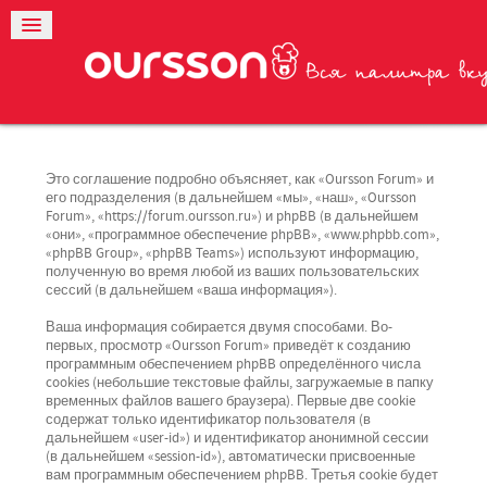
Это соглашение подробно объясняет, как «Oursson Forum» и
его подразделения (в дальнейшем «мы», «наш», «Oursson
Forum», «https://forum.oursson.ru») и phpBB (в дальнейшем
«они», «программное обеспечение phpBB», «www.phpbb.com»,
«phpBB Group», «phpBB Teams») используют информацию,
полученную во время любой из ваших пользовательских
сессий (в дальнейшем «ваша информация»).
Ваша информация собирается двумя способами. Во-
первых, просмотр «Oursson Forum» приведёт к созданию
программным обеспечением phpBB определённого числа
cookies (небольшие текстовые файлы, загружаемые в папку
временных файлов вашего браузера). Первые две cookie
содержат только идентификатор пользователя (в
дальнейшем «user-id») и идентификатор анонимной сессии
(в дальнейшем «session-id»), автоматически присвоенные
вам программным обеспечением phpBB. Третья cookie будет