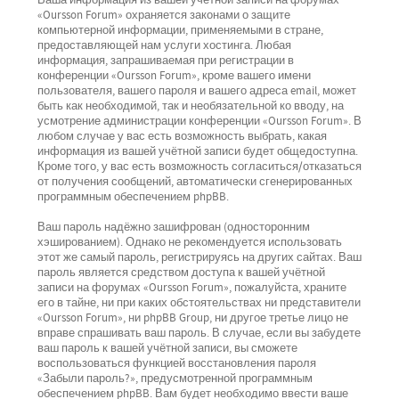
Ваша информация из вашей учётной записи на форумах
«Oursson Forum» охраняется законами о защите
компьютерной информации, применяемыми в стране,
предоставляющей нам услуги хостинга. Любая
информация, запрашиваемая при регистрации в
конференции «Oursson Forum», кроме вашего имени
пользователя, вашего пароля и вашего адреса email, может
быть как необходимой, так и необязательной ко вводу, на
усмотрение администрации конференции «Oursson Forum». В
любом случае у вас есть возможность выбрать, какая
информация из вашей учётной записи будет общедоступна.
Кроме того, у вас есть возможность согласиться/отказаться
от получения сообщений, автоматически сгенерированных
программным обеспечением phpBB.
Ваш пароль надёжно зашифрован (односторонним
хэшированием). Однако не рекомендуется использовать
этот же самый пароль, регистрируясь на других сайтах. Ваш
пароль является средством доступа к вашей учётной
записи на форумах «Oursson Forum», пожалуйста, храните
его в тайне, ни при каких обстоятельствах ни представители
«Oursson Forum», ни phpBB Group, ни другое третье лицо не
вправе спрашивать ваш пароль. В случае, если вы забудете
ваш пароль к вашей учётной записи, вы сможете
воспользоваться функцией восстановления пароля
«Забыли пароль?», предусмотренной программным
обеспечением phpBB. Вам будет необходимо ввести ваше