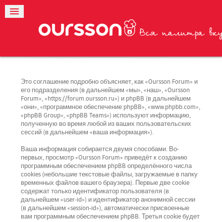
Это соглашение подробно объясняет, как «Oursson Forum» и
его подразделения (в дальнейшем «мы», «наш», «Oursson
Forum», «https://forum.oursson.ru») и phpBB (в дальнейшем
«они», «программное обеспечение phpBB», «www.phpbb.com»,
«phpBB Group», «phpBB Teams») используют информацию,
полученную во время любой из ваших пользовательских
сессий (в дальнейшем «ваша информация»).
Ваша информация собирается двумя способами. Во-
первых, просмотр «Oursson Forum» приведёт к созданию
программным обеспечением phpBB определённого числа
cookies (небольшие текстовые файлы, загружаемые в папку
временных файлов вашего браузера). Первые две cookie
содержат только идентификатор пользователя (в
дальнейшем «user-id») и идентификатор анонимной сессии
(в дальнейшем «session-id»), автоматически присвоенные
вам программным обеспечением phpBB. Третья cookie будет