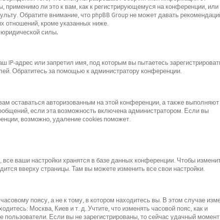
, применимо ли это к вам, как к регистрирующемуся на конференции, или 
льту. Обратите внимание, что phpBB Group не может давать рекомендаци
х отношений, кроме указанных ниже.
 юридической силы.
 IP-адрес или запретил имя, под которым вы пытаетесь зарегистрироват
лей. Обратитесь за помощью к администратору конференции.
 вам оставаться авторизованным на этой конференции, а также выполняют
сообщений, если эта возможность включена администратором. Если вы
нции, возможно, удаление cookies поможет.
все ваши настройки хранятся в базе данных конференции. Чтобы изменит
одится вверху страницы. Там вы можете изменить все свои настройки.
асовому поясу, а не к тому, в котором находитесь вы. В этом случае изм
одитесь: Москва, Киев и т. д. Учтите, что изменять часовой пояс, как и
е пользователи. Если вы не зарегистрированы, то сейчас удачный момент