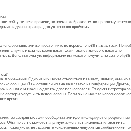
ное!
и настройку летнего времени, но время отображается по-прежнему неверно
ведомите администратора для устранения проблемы.
 конференции, или же просто никто не перевёл phpBB на ваш язык. Попро
новить нужный вам языковой пакет. Если такого языкового пакета не
ой язык. Дополнительную информацию вы можете получить на сайте phpBB
нем?
а изображения. Одно из них может относиться к вашему званию, обычно э
колько сообщений вы оставили или на ваш статус на конференции. Другое,
ара» и обычно уникально для каждого пользователя. От администратора за
акие аватары могут быть использованы. Если вы не можете использовать а
ния причин.
оличество созданных вами сообщений или идентифицируют определённых
ров. Обычно вы не можете напрямую изменять наименования званий на
ором. Пожалуйста, не засоряйте конференцию ненужными сообщениями то