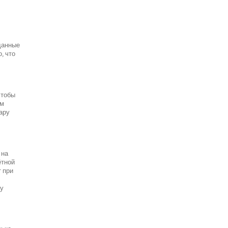
данные
, что
чтобы
ым
пару
 на
ётной
т при
ту