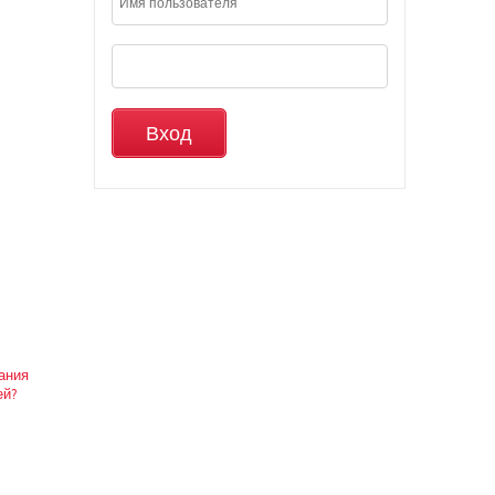
вания
ей?