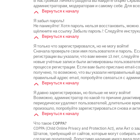
В настройках личного раздела вы найдёте опцию
Скрыва
администраторам, модераторам и самому себе. Для все
Вернуться к началу
Я забыл пароль!
Не паникуйте! Хотя пароль нельзя восстановить, можно
щёлкните на ссылку
Забыли пароль?
. Следуйте инструк
Вернуться к началу
Я только что зарегистрировался, но не могу войти!
Сначала проверьте свои имя пользователя и пароль. Ес
регистрации вы указали, что вам менее 13 лет, следуйт
новые учётные записи были активированы пользователя
процессе регистрации. Если вам было прислано email-с
получено, то возможно, что вы указали неправильный ад
правильный адрес email, попробуйте связаться с админ
Вернуться к началу
Я давно зарегистрирован, но больше не могу войти!
Возможно, администратор по какой-то причине деактиви
периодически удаляют пользователей, длительное вре
произошло, попробуйте зарегистрироваться снова и акти
Вернуться к началу
Что такое COPPA?
COPPA (Child Online Privacy and Protection Act), или Акт 
Штатов, требующий от сайтов, которые могут собирать
согласие родителей. Допустимо наличие иного вида по