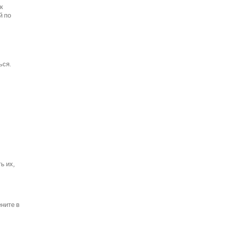
к
й по
ься.
ь их,
ените в