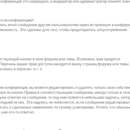
 конференций это запрещено, и модератор или администратор понизят зна
йти на конференцию!
лять email-сообщения другим пользователям через встроенную в конфер
можность. Это сделано для того, чтобы предотвратить злоупотребления
тствующей кнопке в окне форума или темы. Возможно, вам придётся
 Перечень ваших прав доступа находится внизу страниц форума или темы.
овать в опросах» и т. п.
м конференции, вы можете редактировать и удалять только свои собств
нув по кнопке
Правка
в соответствующем сообщении, иногда только в теч
 уже ответил на сообщение, то под ним появится небольшая надпись, кото
следней из них. Эта надпись не появляется, если сообщение редактировал
исать о сделанных изменениях по своему усмотрению. Учтите, что обычны
 уже кто-то ответил.