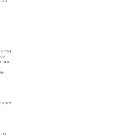
лько
 и при
все
тся в
ели
ли это
ное