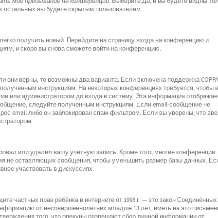
ть моё пребывание на конференции
. Выберите
Да
, и вы будете видны то
х остальных вы будете скрытым пользователем.
 легко получить новый. Перейдите на страницу входа на конференцию и
циям, и скоро вы снова сможете войти на конференцию.
ли они верны, то возможны два варианта. Если включена поддержка COPPA
е полученным инструкциям. На некоторых конференциях требуется, чтобы 
ми или администратором до входа в систему. Эта информация отображае
ообщение, следуйте полученным инструкциям. Если email-сообщение не
рес email либо он заблокирован спам-фильтром. Если вы уверены, что вв
истратором.
ровал или удалил вашу учётную запись. Кроме того, многие конференции
мя не оставляющих сообщения, чтобы уменьшить размер базы данных. Ес
внее участвовать в дискуссиях.
о защите частных прав ребёнка в интернете от 1998 г. — это закон Соединённых
 информацию от несовершеннолетних младше 13 лет, иметь на это письмен
дтверждения того, что опекуны разрешают сбор личной информации от