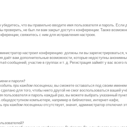
 убедитесь, что вы правильно вводите имя пользователя и пароль. Если 
ы проверить, не был ли вам закрыт доступ к конференции. Также возможно
ференции, свяжитесь с ним для исправления настроек.
 администратор настроил конференцию: должны ли вы зарегистрироваться, 
ция даёт вам дополнительные возможности, которые недоступны анонимн
il-сообщений, участие в группах и т. д. Регистрация займёт у вас всего 
мени и пароля?
одить при каждом посещении
, вы сможете оставаться под своим именем
 сделано для того, чтобы никто другой не смог воспользоваться вашей уч
мя пользователя и пароль каждый раз, вы можете выбрать указанный пунк
а общедоступном компьютере, например в библиотеке, интернет-кафе,
 при каждом посещении
отсутствует, значит, администратор отключил э
пользователей?