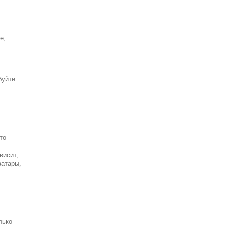
е,
буйте
то
висит,
ватары,
лько