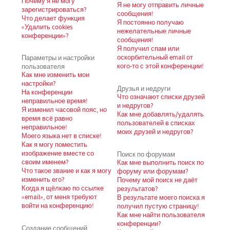
Почему я не могу
Я не могу отправить личные
зарегистрироваться?
сообщения!
Что делает функция
Я постоянно получаю
«Удалить cookies
нежелательные личные
конференции»?
сообщения!
Я получил спам или
Параметры и настройки
оскорбительный email от
пользователя
кого-то с этой конференции!
Как мне изменить мои
настройки?
Друзья и недруги
На конференции
Что означают списки друзей
неправильное время!
и недругов?
Я изменил часовой пояс, но
Как мне добавлять/удалять
время всё равно
пользователей в списках
неправильное!
моих друзей и недругов?
Моего языка нет в списке!
Как я могу поместить
изображение вместе со
Поиск по форумам
своим именем?
Как мне выполнить поиск по
Что такое звание и как я могу
форуму или форумам?
изменить его?
Почему мой поиск не даёт
Когда я щёлкаю по ссылке
результатов?
«email», от меня требуют
В результате моего поиска я
войти на конференцию!
получил пустую страницу!
Как мне найти пользователя
конференции?
Создание сообщений