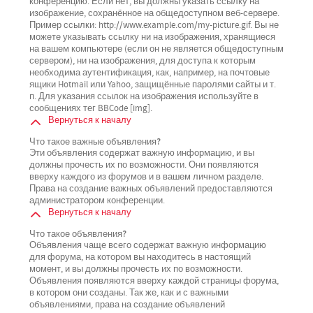
конференцию. Если нет, вы должны указать ссылку на
изображение, сохранённое на общедоступном веб-сервере.
Пример ссылки: http://www.example.com/my-picture.gif. Вы не
можете указывать ссылку ни на изображения, хранящиеся
на вашем компьютере (если он не является общедоступным
сервером), ни на изображения, для доступа к которым
необходима аутентификация, как, например, на почтовые
ящики Hotmail или Yahoo, защищённые паролями сайты и т.
п. Для указания ссылок на изображения используйте в
сообщениях тег BBCode [img].
Вернуться к началу
Что такое важные объявления?
Эти объявления содержат важную информацию, и вы
должны прочесть их по возможности. Они появляются
вверху каждого из форумов и в вашем личном разделе.
Права на создание важных объявлений предоставляются
администратором конференции.
Вернуться к началу
Что такое объявления?
Объявления чаще всего содержат важную информацию
для форума, на котором вы находитесь в настоящий
момент, и вы должны прочесть их по возможности.
Объявления появляются вверху каждой страницы форума,
в котором они созданы. Так же, как и с важными
объявлениями, права на создание объявлений