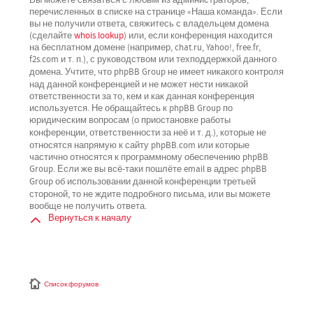
перечисленных в списке на странице «Наша команда». Если
вы не получили ответа, свяжитесь с владельцем домена
(сделайте
whois lookup
) или, если конференция находится
на бесплатном домене (например, chat.ru, Yahoo!, free.fr,
f2s.com и т. п.), с руководством или техподдержкой данного
не имеет никакого контроля
домена. Учтите, что phpBB Group
над данной конференцией
и не может нести никакой
ответственности за то, кем и как данная конференция
используется. Не обращайтесь к phpBB Group по
юридическим вопросам (о приостановке работы
не
конференции, ответственности за неё и т. д.), которые
относятся напрямую
к сайту phpBB.com или которые
частично относятся к программному обеспечению phpBB
Group. Если же вы всё-таки пошлёте email в адрес phpBB
третьей
Group об использовании данной конференции
стороной
, то не ждите подробного письма, или вы можете
вообще не получить ответа.
Вернуться к началу
Список форумов