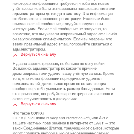
некоторых конференциях требуется, чтобы все новые
учётные записи были активированы пользователями или
администратором до входа в систему. Эта информация
отображается в процессе регистрации. Если вам было
прислано email-сообщение, следуйте полученным
инструкциям. Если email-сообщение не получено, то
возможно, что вы указали неправильный адрес email либо
он заблокирован спам-фильтром. Если вы уверены, что
ввели правильный адрес email, попробуйте связаться с
администратором.
Вернуться к началу
Я давно зарегистрирован, но больше не могу войти!
Возможно, администратор по какой-то причине
деактивировал или удалил вашу учётную запись. Кроме
того, многие конференции периодически удаляют
пользователей, длительное время не оставляющих
сообщения, чтобы уменьшить размер базы данных. Если
это произошло, попробуйте зарегистрироваться снова и
активнее участвовать в дискуссиях.
Вернуться к началу
Что такое COPPA?
COPPA (Child Online Privacy and Protection Act), или Акт о
защите частных прав ребёнка в интернете от 1998 г. — это
закон Соединённых Штатов, требующий от сайтов, которые
могут собирать информацию от несовершеннолетних