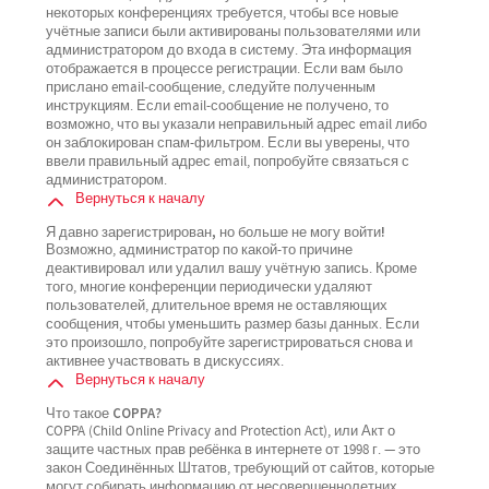
некоторых конференциях требуется, чтобы все новые
учётные записи были активированы пользователями или
администратором до входа в систему. Эта информация
отображается в процессе регистрации. Если вам было
прислано email-сообщение, следуйте полученным
инструкциям. Если email-сообщение не получено, то
возможно, что вы указали неправильный адрес email либо
он заблокирован спам-фильтром. Если вы уверены, что
ввели правильный адрес email, попробуйте связаться с
администратором.
Вернуться к началу
Я давно зарегистрирован, но больше не могу войти!
Возможно, администратор по какой-то причине
деактивировал или удалил вашу учётную запись. Кроме
того, многие конференции периодически удаляют
пользователей, длительное время не оставляющих
сообщения, чтобы уменьшить размер базы данных. Если
это произошло, попробуйте зарегистрироваться снова и
активнее участвовать в дискуссиях.
Вернуться к началу
Что такое COPPA?
COPPA (Child Online Privacy and Protection Act), или Акт о
защите частных прав ребёнка в интернете от 1998 г. — это
закон Соединённых Штатов, требующий от сайтов, которые
могут собирать информацию от несовершеннолетних