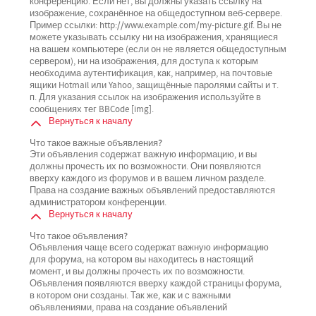
конференцию. Если нет, вы должны указать ссылку на
изображение, сохранённое на общедоступном веб-сервере.
Пример ссылки: http://www.example.com/my-picture.gif. Вы не
можете указывать ссылку ни на изображения, хранящиеся
на вашем компьютере (если он не является общедоступным
сервером), ни на изображения, для доступа к которым
необходима аутентификация, как, например, на почтовые
ящики Hotmail или Yahoo, защищённые паролями сайты и т.
п. Для указания ссылок на изображения используйте в
сообщениях тег BBCode [img].
Вернуться к началу
Что такое важные объявления?
Эти объявления содержат важную информацию, и вы
должны прочесть их по возможности. Они появляются
вверху каждого из форумов и в вашем личном разделе.
Права на создание важных объявлений предоставляются
администратором конференции.
Вернуться к началу
Что такое объявления?
Объявления чаще всего содержат важную информацию
для форума, на котором вы находитесь в настоящий
момент, и вы должны прочесть их по возможности.
Объявления появляются вверху каждой страницы форума,
в котором они созданы. Так же, как и с важными
объявлениями, права на создание объявлений