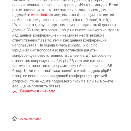
перечисленных в списке на странице «Наша команда». Если
вы не получили ответа, свяжитесь с владельцем домена
(сделайте
whois lookup
) или, если конференция находится
на бесплатном домене (например, chat.ru, Yahoo!, free.fr,
f2s.com и т. п.), с руководством или техподдержкой данного
не имеет никакого контроля
домена. Учтите, что phpBB Group
над данной конференцией
и не может нести никакой
ответственности за то, кем и как данная конференция
используется. Не обращайтесь к phpBB Group по
юридическим вопросам (о приостановке работы
не
конференции, ответственности за неё и т. д.), которые
относятся напрямую
к сайту phpBB.com или которые
частично относятся к программному обеспечению phpBB
Group. Если же вы всё-таки пошлёте email в адрес phpBB
третьей
Group об использовании данной конференции
стороной
, то не ждите подробного письма, или вы можете
вообще не получить ответа.
Вернуться к началу
Список форумов