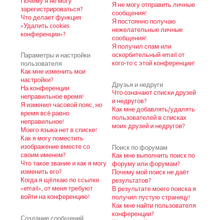
Почему я не могу
Я не могу отправить личные
зарегистрироваться?
сообщения!
Что делает функция
Я постоянно получаю
«Удалить cookies
нежелательные личные
конференции»?
сообщения!
Я получил спам или
Параметры и настройки
оскорбительный email от
пользователя
кого-то с этой конференции!
Как мне изменить мои
настройки?
Друзья и недруги
На конференции
Что означают списки друзей
неправильное время!
и недругов?
Я изменил часовой пояс, но
Как мне добавлять/удалять
время всё равно
пользователей в списках
неправильное!
моих друзей и недругов?
Моего языка нет в списке!
Как я могу поместить
изображение вместе со
Поиск по форумам
своим именем?
Как мне выполнить поиск по
Что такое звание и как я могу
форуму или форумам?
изменить его?
Почему мой поиск не даёт
Когда я щёлкаю по ссылке
результатов?
«email», от меня требуют
В результате моего поиска я
войти на конференцию!
получил пустую страницу!
Как мне найти пользователя
конференции?
Создание сообщений