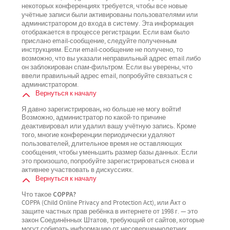
некоторых конференциях требуется, чтобы все новые
учётные записи были активированы пользователями или
администратором до входа в систему. Эта информация
отображается в процессе регистрации. Если вам было
прислано email-сообщение, следуйте полученным
инструкциям. Если email-сообщение не получено, то
возможно, что вы указали неправильный адрес email либо
он заблокирован спам-фильтром. Если вы уверены, что
ввели правильный адрес email, попробуйте связаться с
администратором.
Вернуться к началу
Я давно зарегистрирован, но больше не могу войти!
Возможно, администратор по какой-то причине
деактивировал или удалил вашу учётную запись. Кроме
того, многие конференции периодически удаляют
пользователей, длительное время не оставляющих
сообщения, чтобы уменьшить размер базы данных. Если
это произошло, попробуйте зарегистрироваться снова и
активнее участвовать в дискуссиях.
Вернуться к началу
Что такое COPPA?
COPPA (Child Online Privacy and Protection Act), или Акт о
защите частных прав ребёнка в интернете от 1998 г. — это
закон Соединённых Штатов, требующий от сайтов, которые
могут собирать информацию от несовершеннолетних