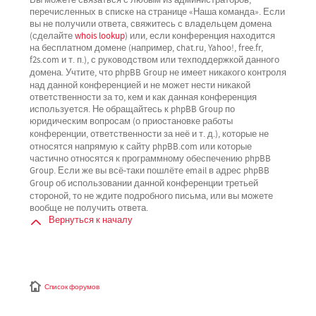
перечисленных в списке на странице «Наша команда». Если
вы не получили ответа, свяжитесь с владельцем домена
(сделайте
whois lookup
) или, если конференция находится
на бесплатном домене (например, chat.ru, Yahoo!, free.fr,
f2s.com и т. п.), с руководством или техподдержкой данного
не имеет никакого контроля
домена. Учтите, что phpBB Group
над данной конференцией
и не может нести никакой
ответственности за то, кем и как данная конференция
используется. Не обращайтесь к phpBB Group по
юридическим вопросам (о приостановке работы
не
конференции, ответственности за неё и т. д.), которые
относятся напрямую
к сайту phpBB.com или которые
частично относятся к программному обеспечению phpBB
Group. Если же вы всё-таки пошлёте email в адрес phpBB
третьей
Group об использовании данной конференции
стороной
, то не ждите подробного письма, или вы можете
вообще не получить ответа.
Вернуться к началу
Список форумов