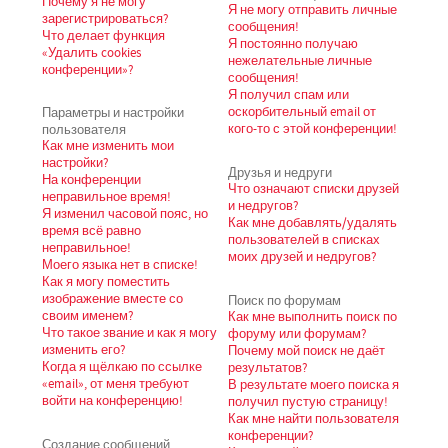
Почему я не могу
Я не могу отправить личные
зарегистрироваться?
сообщения!
Что делает функция
Я постоянно получаю
«Удалить cookies
нежелательные личные
конференции»?
сообщения!
Я получил спам или
Параметры и настройки
оскорбительный email от
пользователя
кого-то с этой конференции!
Как мне изменить мои
настройки?
Друзья и недруги
На конференции
Что означают списки друзей
неправильное время!
и недругов?
Я изменил часовой пояс, но
Как мне добавлять/удалять
время всё равно
пользователей в списках
неправильное!
моих друзей и недругов?
Моего языка нет в списке!
Как я могу поместить
изображение вместе со
Поиск по форумам
своим именем?
Как мне выполнить поиск по
Что такое звание и как я могу
форуму или форумам?
изменить его?
Почему мой поиск не даёт
Когда я щёлкаю по ссылке
результатов?
«email», от меня требуют
В результате моего поиска я
войти на конференцию!
получил пустую страницу!
Как мне найти пользователя
конференции?
Создание сообщений