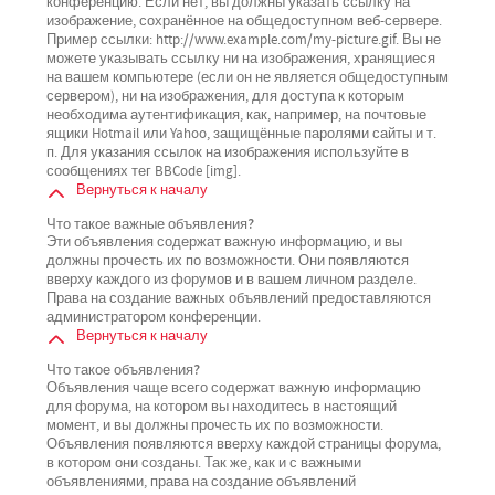
конференцию. Если нет, вы должны указать ссылку на
изображение, сохранённое на общедоступном веб-сервере.
Пример ссылки: http://www.example.com/my-picture.gif. Вы не
можете указывать ссылку ни на изображения, хранящиеся
на вашем компьютере (если он не является общедоступным
сервером), ни на изображения, для доступа к которым
необходима аутентификация, как, например, на почтовые
ящики Hotmail или Yahoo, защищённые паролями сайты и т.
п. Для указания ссылок на изображения используйте в
сообщениях тег BBCode [img].
Вернуться к началу
Что такое важные объявления?
Эти объявления содержат важную информацию, и вы
должны прочесть их по возможности. Они появляются
вверху каждого из форумов и в вашем личном разделе.
Права на создание важных объявлений предоставляются
администратором конференции.
Вернуться к началу
Что такое объявления?
Объявления чаще всего содержат важную информацию
для форума, на котором вы находитесь в настоящий
момент, и вы должны прочесть их по возможности.
Объявления появляются вверху каждой страницы форума,
в котором они созданы. Так же, как и с важными
объявлениями, права на создание объявлений