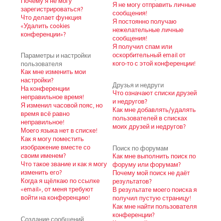
Почему я не могу
Я не могу отправить личные
зарегистрироваться?
сообщения!
Что делает функция
Я постоянно получаю
«Удалить cookies
нежелательные личные
конференции»?
сообщения!
Я получил спам или
Параметры и настройки
оскорбительный email от
пользователя
кого-то с этой конференции!
Как мне изменить мои
настройки?
Друзья и недруги
На конференции
Что означают списки друзей
неправильное время!
и недругов?
Я изменил часовой пояс, но
Как мне добавлять/удалять
время всё равно
пользователей в списках
неправильное!
моих друзей и недругов?
Моего языка нет в списке!
Как я могу поместить
изображение вместе со
Поиск по форумам
своим именем?
Как мне выполнить поиск по
Что такое звание и как я могу
форуму или форумам?
изменить его?
Почему мой поиск не даёт
Когда я щёлкаю по ссылке
результатов?
«email», от меня требуют
В результате моего поиска я
войти на конференцию!
получил пустую страницу!
Как мне найти пользователя
конференции?
Создание сообщений