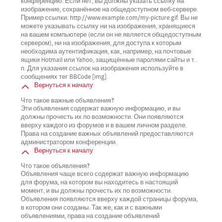
конференцию. Если нет, вы должны указать ссылку на
изображение, сохранённое на общедоступном веб-сервере.
Пример ссылки: http://www.example.com/my-picture.gif. Вы не
можете указывать ссылку ни на изображения, хранящиеся
на вашем компьютере (если он не является общедоступным
сервером), ни на изображения, для доступа к которым
необходима аутентификация, как, например, на почтовые
ящики Hotmail или Yahoo, защищённые паролями сайты и т.
п. Для указания ссылок на изображения используйте в
сообщениях тег BBCode [img].
Вернуться к началу
Что такое важные объявления?
Эти объявления содержат важную информацию, и вы
должны прочесть их по возможности. Они появляются
вверху каждого из форумов и в вашем личном разделе.
Права на создание важных объявлений предоставляются
администратором конференции.
Вернуться к началу
Что такое объявления?
Объявления чаще всего содержат важную информацию
для форума, на котором вы находитесь в настоящий
момент, и вы должны прочесть их по возможности.
Объявления появляются вверху каждой страницы форума,
в котором они созданы. Так же, как и с важными
объявлениями, права на создание объявлений