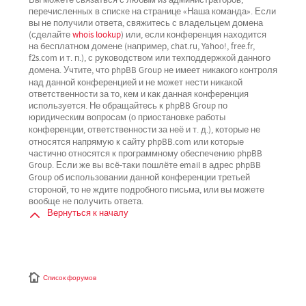
перечисленных в списке на странице «Наша команда». Если
вы не получили ответа, свяжитесь с владельцем домена
(сделайте
whois lookup
) или, если конференция находится
на бесплатном домене (например, chat.ru, Yahoo!, free.fr,
f2s.com и т. п.), с руководством или техподдержкой данного
не имеет никакого контроля
домена. Учтите, что phpBB Group
над данной конференцией
и не может нести никакой
ответственности за то, кем и как данная конференция
используется. Не обращайтесь к phpBB Group по
юридическим вопросам (о приостановке работы
не
конференции, ответственности за неё и т. д.), которые
относятся напрямую
к сайту phpBB.com или которые
частично относятся к программному обеспечению phpBB
Group. Если же вы всё-таки пошлёте email в адрес phpBB
третьей
Group об использовании данной конференции
стороной
, то не ждите подробного письма, или вы можете
вообще не получить ответа.
Вернуться к началу
Список форумов