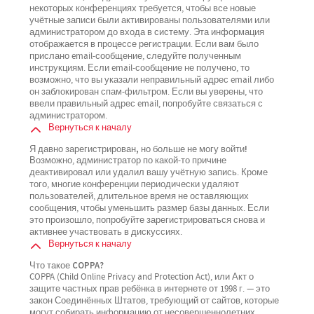
некоторых конференциях требуется, чтобы все новые
учётные записи были активированы пользователями или
администратором до входа в систему. Эта информация
отображается в процессе регистрации. Если вам было
прислано email-сообщение, следуйте полученным
инструкциям. Если email-сообщение не получено, то
возможно, что вы указали неправильный адрес email либо
он заблокирован спам-фильтром. Если вы уверены, что
ввели правильный адрес email, попробуйте связаться с
администратором.
Вернуться к началу
Я давно зарегистрирован, но больше не могу войти!
Возможно, администратор по какой-то причине
деактивировал или удалил вашу учётную запись. Кроме
того, многие конференции периодически удаляют
пользователей, длительное время не оставляющих
сообщения, чтобы уменьшить размер базы данных. Если
это произошло, попробуйте зарегистрироваться снова и
активнее участвовать в дискуссиях.
Вернуться к началу
Что такое COPPA?
COPPA (Child Online Privacy and Protection Act), или Акт о
защите частных прав ребёнка в интернете от 1998 г. — это
закон Соединённых Штатов, требующий от сайтов, которые
могут собирать информацию от несовершеннолетних