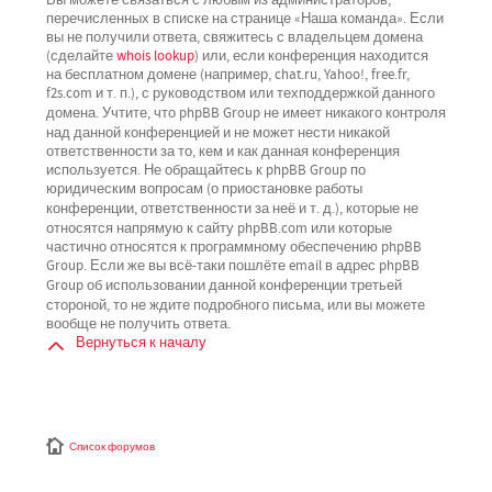
перечисленных в списке на странице «Наша команда». Если
вы не получили ответа, свяжитесь с владельцем домена
(сделайте
whois lookup
) или, если конференция находится
на бесплатном домене (например, chat.ru, Yahoo!, free.fr,
f2s.com и т. п.), с руководством или техподдержкой данного
не имеет никакого контроля
домена. Учтите, что phpBB Group
над данной конференцией
и не может нести никакой
ответственности за то, кем и как данная конференция
используется. Не обращайтесь к phpBB Group по
юридическим вопросам (о приостановке работы
не
конференции, ответственности за неё и т. д.), которые
относятся напрямую
к сайту phpBB.com или которые
частично относятся к программному обеспечению phpBB
Group. Если же вы всё-таки пошлёте email в адрес phpBB
третьей
Group об использовании данной конференции
стороной
, то не ждите подробного письма, или вы можете
вообще не получить ответа.
Вернуться к началу
Список форумов