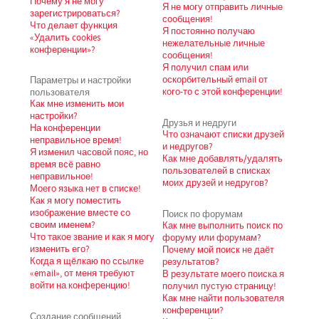
Почему я не могу
Я не могу отправить личные
зарегистрироваться?
сообщения!
Что делает функция
Я постоянно получаю
«Удалить cookies
нежелательные личные
конференции»?
сообщения!
Я получил спам или
Параметры и настройки
оскорбительный email от
пользователя
кого-то с этой конференции!
Как мне изменить мои
настройки?
Друзья и недруги
На конференции
Что означают списки друзей
неправильное время!
и недругов?
Я изменил часовой пояс, но
Как мне добавлять/удалять
время всё равно
пользователей в списках
неправильное!
моих друзей и недругов?
Моего языка нет в списке!
Как я могу поместить
изображение вместе со
Поиск по форумам
своим именем?
Как мне выполнить поиск по
Что такое звание и как я могу
форуму или форумам?
изменить его?
Почему мой поиск не даёт
Когда я щёлкаю по ссылке
результатов?
«email», от меня требуют
В результате моего поиска я
войти на конференцию!
получил пустую страницу!
Как мне найти пользователя
конференции?
Создание сообщений