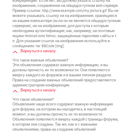
конференцию. Если нет, вы должны указать ссылку на
изображение, сохранённое на общедоступном веб-сервере.
Пример ссылки: http://www.example.com/my-picture.gif. Вы не
можете указывать ссылку ни на изображения, хранящиеся
на вашем компьютере (если он не является общедоступным
сервером), ни на изображения, для доступа к которым
необходима аутентификация, как, например, на почтовые
ящики Hotmail или Yahoo, защищённые паролями сайты и т.
п. Для указания ссылок на изображения используйте в
сообщениях тег BBCode [img].
Вернуться к началу
Что такое важные объявления?
Эти объявления содержат важную информацию, и вы
должны прочесть их по возможности. Они появляются
вверху каждого из форумов и в вашем личном разделе.
Права на создание важных объявлений предоставляются
администратором конференции.
Вернуться к началу
Что такое объявления?
Объявления чаще всего содержат важную информацию
для форума, на котором вы находитесь в настоящий
момент, и вы должны прочесть их по возможности.
Объявления появляются вверху каждой страницы форума,
в котором они созданы. Так же, как и с важными
объявлениями, права на создание объявлений