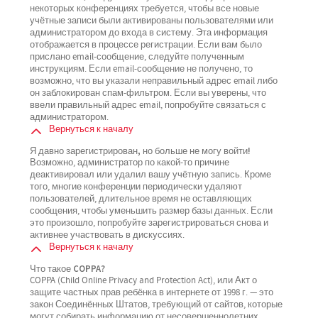
некоторых конференциях требуется, чтобы все новые
учётные записи были активированы пользователями или
администратором до входа в систему. Эта информация
отображается в процессе регистрации. Если вам было
прислано email-сообщение, следуйте полученным
инструкциям. Если email-сообщение не получено, то
возможно, что вы указали неправильный адрес email либо
он заблокирован спам-фильтром. Если вы уверены, что
ввели правильный адрес email, попробуйте связаться с
администратором.
Вернуться к началу
Я давно зарегистрирован, но больше не могу войти!
Возможно, администратор по какой-то причине
деактивировал или удалил вашу учётную запись. Кроме
того, многие конференции периодически удаляют
пользователей, длительное время не оставляющих
сообщения, чтобы уменьшить размер базы данных. Если
это произошло, попробуйте зарегистрироваться снова и
активнее участвовать в дискуссиях.
Вернуться к началу
Что такое COPPA?
COPPA (Child Online Privacy and Protection Act), или Акт о
защите частных прав ребёнка в интернете от 1998 г. — это
закон Соединённых Штатов, требующий от сайтов, которые
могут собирать информацию от несовершеннолетних