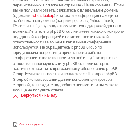
перечисленных в списке на странице «Наша команда». Если
вы не получили ответа, свяжитесь с владельцем домена
(сделайте
whois lookup
) или, если конференция находится
на бесплатном домене (например, chat.ru, Yahoo!, free.fr,
f2s.com и т. п.), с руководством или техподдержкой данного
не имеет никакого контроля
домена. Учтите, что phpBB Group
над данной конференцией
и не может нести никакой
ответственности за то, кем и как данная конференция
используется. Не обращайтесь к phpBB Group по
юридическим вопросам (о приостановке работы
не
конференции, ответственности за неё и т. д.), которые
относятся напрямую
к сайту phpBB.com или которые
частично относятся к программному обеспечению phpBB
Group. Если же вы всё-таки пошлёте email в адрес phpBB
третьей
Group об использовании данной конференции
стороной
, то не ждите подробного письма, или вы можете
вообще не получить ответа.
Вернуться к началу
Список форумов