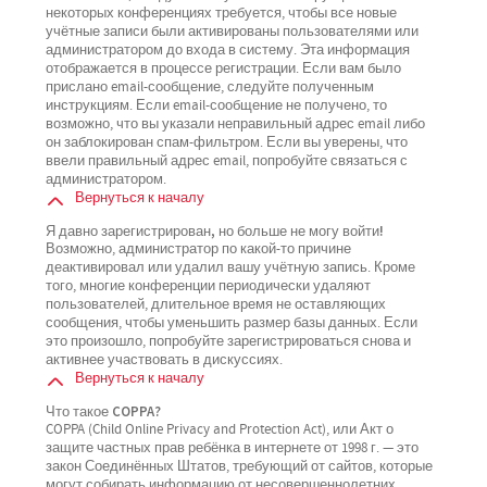
некоторых конференциях требуется, чтобы все новые
учётные записи были активированы пользователями или
администратором до входа в систему. Эта информация
отображается в процессе регистрации. Если вам было
прислано email-сообщение, следуйте полученным
инструкциям. Если email-сообщение не получено, то
возможно, что вы указали неправильный адрес email либо
он заблокирован спам-фильтром. Если вы уверены, что
ввели правильный адрес email, попробуйте связаться с
администратором.
Вернуться к началу
Я давно зарегистрирован, но больше не могу войти!
Возможно, администратор по какой-то причине
деактивировал или удалил вашу учётную запись. Кроме
того, многие конференции периодически удаляют
пользователей, длительное время не оставляющих
сообщения, чтобы уменьшить размер базы данных. Если
это произошло, попробуйте зарегистрироваться снова и
активнее участвовать в дискуссиях.
Вернуться к началу
Что такое COPPA?
COPPA (Child Online Privacy and Protection Act), или Акт о
защите частных прав ребёнка в интернете от 1998 г. — это
закон Соединённых Штатов, требующий от сайтов, которые
могут собирать информацию от несовершеннолетних