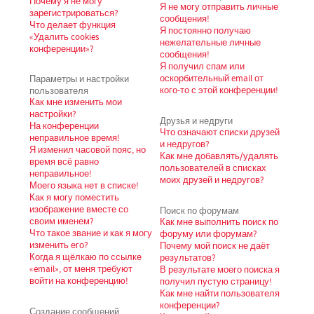
Почему я не могу
Я не могу отправить личные
зарегистрироваться?
сообщения!
Что делает функция
Я постоянно получаю
«Удалить cookies
нежелательные личные
конференции»?
сообщения!
Я получил спам или
Параметры и настройки
оскорбительный email от
пользователя
кого-то с этой конференции!
Как мне изменить мои
настройки?
Друзья и недруги
На конференции
Что означают списки друзей
неправильное время!
и недругов?
Я изменил часовой пояс, но
Как мне добавлять/удалять
время всё равно
пользователей в списках
неправильное!
моих друзей и недругов?
Моего языка нет в списке!
Как я могу поместить
изображение вместе со
Поиск по форумам
своим именем?
Как мне выполнить поиск по
Что такое звание и как я могу
форуму или форумам?
изменить его?
Почему мой поиск не даёт
Когда я щёлкаю по ссылке
результатов?
«email», от меня требуют
В результате моего поиска я
войти на конференцию!
получил пустую страницу!
Как мне найти пользователя
конференции?
Создание сообщений