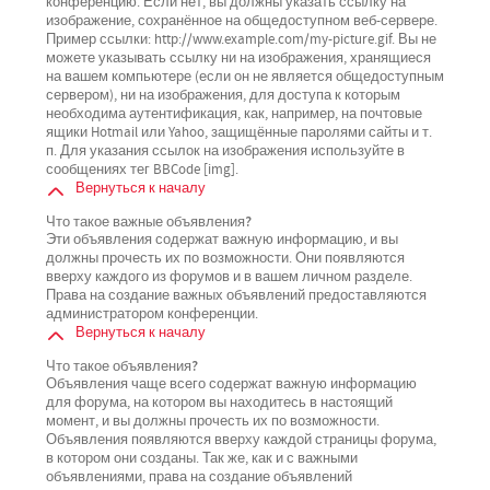
конференцию. Если нет, вы должны указать ссылку на
изображение, сохранённое на общедоступном веб-сервере.
Пример ссылки: http://www.example.com/my-picture.gif. Вы не
можете указывать ссылку ни на изображения, хранящиеся
на вашем компьютере (если он не является общедоступным
сервером), ни на изображения, для доступа к которым
необходима аутентификация, как, например, на почтовые
ящики Hotmail или Yahoo, защищённые паролями сайты и т.
п. Для указания ссылок на изображения используйте в
сообщениях тег BBCode [img].
Вернуться к началу
Что такое важные объявления?
Эти объявления содержат важную информацию, и вы
должны прочесть их по возможности. Они появляются
вверху каждого из форумов и в вашем личном разделе.
Права на создание важных объявлений предоставляются
администратором конференции.
Вернуться к началу
Что такое объявления?
Объявления чаще всего содержат важную информацию
для форума, на котором вы находитесь в настоящий
момент, и вы должны прочесть их по возможности.
Объявления появляются вверху каждой страницы форума,
в котором они созданы. Так же, как и с важными
объявлениями, права на создание объявлений