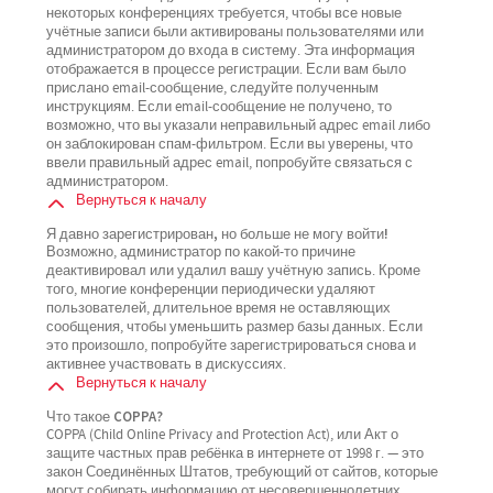
некоторых конференциях требуется, чтобы все новые
учётные записи были активированы пользователями или
администратором до входа в систему. Эта информация
отображается в процессе регистрации. Если вам было
прислано email-сообщение, следуйте полученным
инструкциям. Если email-сообщение не получено, то
возможно, что вы указали неправильный адрес email либо
он заблокирован спам-фильтром. Если вы уверены, что
ввели правильный адрес email, попробуйте связаться с
администратором.
Вернуться к началу
Я давно зарегистрирован, но больше не могу войти!
Возможно, администратор по какой-то причине
деактивировал или удалил вашу учётную запись. Кроме
того, многие конференции периодически удаляют
пользователей, длительное время не оставляющих
сообщения, чтобы уменьшить размер базы данных. Если
это произошло, попробуйте зарегистрироваться снова и
активнее участвовать в дискуссиях.
Вернуться к началу
Что такое COPPA?
COPPA (Child Online Privacy and Protection Act), или Акт о
защите частных прав ребёнка в интернете от 1998 г. — это
закон Соединённых Штатов, требующий от сайтов, которые
могут собирать информацию от несовершеннолетних