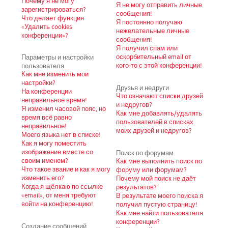
Почему я не могу
Я не могу отправить личные
зарегистрироваться?
сообщения!
Что делает функция
Я постоянно получаю
«Удалить cookies
нежелательные личные
конференции»?
сообщения!
Я получил спам или
Параметры и настройки
оскорбительный email от
пользователя
кого-то с этой конференции!
Как мне изменить мои
настройки?
Друзья и недруги
На конференции
Что означают списки друзей
неправильное время!
и недругов?
Я изменил часовой пояс, но
Как мне добавлять/удалять
время всё равно
пользователей в списках
неправильное!
моих друзей и недругов?
Моего языка нет в списке!
Как я могу поместить
изображение вместе со
Поиск по форумам
своим именем?
Как мне выполнить поиск по
Что такое звание и как я могу
форуму или форумам?
изменить его?
Почему мой поиск не даёт
Когда я щёлкаю по ссылке
результатов?
«email», от меня требуют
В результате моего поиска я
войти на конференцию!
получил пустую страницу!
Как мне найти пользователя
конференции?
Создание сообщений