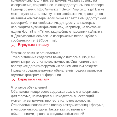
конференцию. Если нет, вы должны указать ссылку на
изображение, сохранённое на общедоступном веб-сервере.
Пример ссылки: http://www.example.com/my-picture.gif. Вы не
можете указывать ссылку ни на изображения, хранящиеся
на вашем компьютере (если он не является общедоступным
сервером), ни на изображения, для доступа к которым
необходима аутентификация, как, например, на почтовые
ящики Hotmail или Yahoo, защищённые паролями сайты и т.
п. Для указания ссылок на изображения используйте в
сообщениях тег BBCode [img].
Вернуться к началу
Что такое важные объявления?
Эти объявления содержат важную информацию, и вы
должны прочесть их по возможности. Они появляются
вверху каждого из форумов и в вашем личном разделе.
Права на создание важных объявлений предоставляются
администратором конференции.
Вернуться к началу
Что такое объявления?
Объявления чаще всего содержат важную информацию
для форума, на котором вы находитесь в настоящий
момент, и вы должны прочесть их по возможности.
Объявления появляются вверху каждой страницы форума,
в котором они созданы. Так же, как и с важными
объявлениями, права на создание объявлений