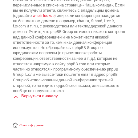
перечисленных в списке на странице «Наша команда». Если
вы не получили ответа, свяжитесь с владельцем домена
(сделайте
whois lookup
) или, если конференция находится
на бесплатном домене (например, chat.ru, Yahoo!, free.fr,
f2s.com и т. п.), с руководством или техподдержкой данного
не имеет никакого контроля
домена. Учтите, что phpBB Group
над данной конференцией
и не может нести никакой
ответственности за то, кем и как данная конференция
используется. Не обращайтесь к phpBB Group по
юридическим вопросам (о приостановке работы
не
конференции, ответственности за неё и т. д.), которые
относятся напрямую
к сайту phpBB.com или которые
частично относятся к программному обеспечению phpBB
Group. Если же вы всё-таки пошлёте email в адрес phpBB
третьей
Group об использовании данной конференции
стороной
, то не ждите подробного письма, или вы можете
вообще не получить ответа.
Вернуться к началу
Список форумов