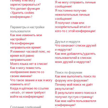
Почему я не могу
Я не могу отправить личные
зарегистрироваться?
сообщения!
Что делает функция
Я постоянно получаю
«Удалить cookies
нежелательные личные
конференции»?
сообщения!
Я получил спам или
Параметры и настройки
оскорбительный email от
пользователя
кого-то с этой конференции!
Как мне изменить мои
настройки?
Друзья и недруги
На конференции
Что означают списки друзей
неправильное время!
и недругов?
Я изменил часовой пояс, но
Как мне добавлять/удалять
время всё равно
пользователей в списках
неправильное!
моих друзей и недругов?
Моего языка нет в списке!
Как я могу поместить
изображение вместе со
Поиск по форумам
своим именем?
Как мне выполнить поиск по
Что такое звание и как я могу
форуму или форумам?
изменить его?
Почему мой поиск не даёт
Когда я щёлкаю по ссылке
результатов?
«email», от меня требуют
В результате моего поиска я
войти на конференцию!
получил пустую страницу!
Как мне найти пользователя
конференции?
Создание сообщений