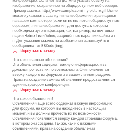
конференцию. Если нет, вы должны указать ссылку на
изображение, сохранённое на общедоступном веб-сервере.
Пример ссылки: http://www.example.com/my-picture.gif. Вы не
можете указывать ссылку ни на изображения, хранящиеся
на вашем компьютере (если он не является общедоступным
сервером), ни на изображения, для доступа к которым
необходима аутентификация, как, например, на почтовые
ящики Hotmail или Yahoo, защищённые паролями сайты и т.
п. Для указания ссылок на изображения используйте в
сообщениях тег BBCode [img].
Вернуться к началу
Что такое важные объявления?
Эти объявления содержат важную информацию, и вы
должны прочесть их по возможности. Они появляются
вверху каждого из форумов и в вашем личном разделе.
Права на создание важных объявлений предоставляются
администратором конференции.
Вернуться к началу
Что такое объявления?
Объявления чаще всего содержат важную информацию
для форума, на котором вы находитесь в настоящий
момент, и вы должны прочесть их по возможности.
Объявления появляются вверху каждой страницы форума,
в котором они созданы. Так же, как и с важными
объявлениями, права на создание объявлений