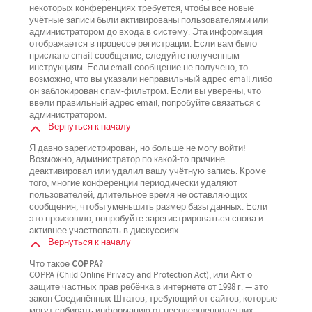
некоторых конференциях требуется, чтобы все новые
учётные записи были активированы пользователями или
администратором до входа в систему. Эта информация
отображается в процессе регистрации. Если вам было
прислано email-сообщение, следуйте полученным
инструкциям. Если email-сообщение не получено, то
возможно, что вы указали неправильный адрес email либо
он заблокирован спам-фильтром. Если вы уверены, что
ввели правильный адрес email, попробуйте связаться с
администратором.
Вернуться к началу
Я давно зарегистрирован, но больше не могу войти!
Возможно, администратор по какой-то причине
деактивировал или удалил вашу учётную запись. Кроме
того, многие конференции периодически удаляют
пользователей, длительное время не оставляющих
сообщения, чтобы уменьшить размер базы данных. Если
это произошло, попробуйте зарегистрироваться снова и
активнее участвовать в дискуссиях.
Вернуться к началу
Что такое COPPA?
COPPA (Child Online Privacy and Protection Act), или Акт о
защите частных прав ребёнка в интернете от 1998 г. — это
закон Соединённых Штатов, требующий от сайтов, которые
могут собирать информацию от несовершеннолетних