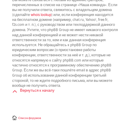
перечисленных в списке на странице «Наша команда». Если
вы не получили ответа, свяжитесь с владельцем домена
(сделайте
whois lookup
) или, если конференция находится
на бесплатном домене (например, chat.ru, Yahoo!, free.fr,
f2s.com и т. п.), с руководством или техподдержкой данного
не имеет никакого контроля
домена. Учтите, что phpBB Group
над данной конференцией
и не может нести никакой
ответственности за то, кем и как данная конференция
используется. Не обращайтесь к phpBB Group по
юридическим вопросам (о приостановке работы
не
конференции, ответственности за неё и т. д.), которые
относятся напрямую
к сайту phpBB.com или которые
частично относятся к программному обеспечению phpBB
Group. Если же вы всё-таки пошлёте email в адрес phpBB
третьей
Group об использовании данной конференции
стороной
, то не ждите подробного письма, или вы можете
вообще не получить ответа.
Вернуться к началу
Список форумов