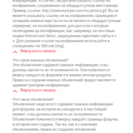
конференцию. Если нет, вы должны указать ссылку на
изображение, сохранённое на общедоступном веб-сервере.
Пример ссылки: http://www.example.com/my-picture.gif. Вы не
можете указывать ссылку ни на изображения, хранящиеся
на вашем компьютере (если он не является общедоступным
сервером), ни на изображения, для доступа к которым
необходима аутентификация, как, например, на почтовые
ящики Hotmail или Yahoo, защищённые паролями сайты и т.
п. Для указания ссылок на изображения используйте в
сообщениях тег BBCode [img].
Вернуться к началу
Что такое важные объявления?
Эти объявления содержат важную информацию, и вы
должны прочесть их по возможности. Они появляются
вверху каждого из форумов и в вашем личном разделе.
Права на создание важных объявлений предоставляются
администратором конференции.
Вернуться к началу
Что такое объявления?
Объявления чаще всего содержат важную информацию
для форума, на котором вы находитесь в настоящий
момент, и вы должны прочесть их по возможности.
Объявления появляются вверху каждой страницы форума,
в котором они созданы. Так же, как и с важными
объявлениями, права на создание объявлений