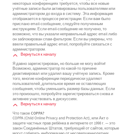
некоторых конференциях требуется, чтобы все новые
учётные записи были активированы пользователями или
администратором до входа в систему. Эта информация
отображается в процессе регистрации. Если вам было
прислано email-сообщение, следуйте полученным
инструкциям. Если email-сообщение не получено, то
возможно, что вы указали неправильный адрес email либо
он заблокирован спам-фильтром. Если вы уверены, что
ввели правильный адрес email, попробуйте связаться с
администратором.
Вернуться к началу
Я давно зарегистрирован, но больше не могу войти!
Возможно, администратор по какой-то причине
деактивировал или удалил вашу учётную запись. Кроме
того, многие конференции периодически удаляют
пользователей, длительное время не оставляющих
сообщения, чтобы уменьшить размер базы данных. Если
это произошло, попробуйте зарегистрироваться снова и
активнее участвовать в дискуссиях.
Вернуться к началу
Что такое COPPA?
COPPA (Child Online Privacy and Protection Act), или Акт о
защите частных прав ребёнка в интернете от 1998 г. — это
закон Соединённых Штатов, требующий от сайтов, которые
могут собирать информацию от несовершеннолетних