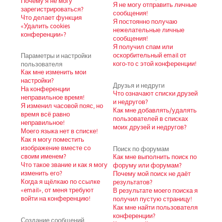
Почему я не могу
Я не могу отправить личные
зарегистрироваться?
сообщения!
Что делает функция
Я постоянно получаю
«Удалить cookies
нежелательные личные
конференции»?
сообщения!
Я получил спам или
Параметры и настройки
оскорбительный email от
пользователя
кого-то с этой конференции!
Как мне изменить мои
настройки?
Друзья и недруги
На конференции
Что означают списки друзей
неправильное время!
и недругов?
Я изменил часовой пояс, но
Как мне добавлять/удалять
время всё равно
пользователей в списках
неправильное!
моих друзей и недругов?
Моего языка нет в списке!
Как я могу поместить
изображение вместе со
Поиск по форумам
своим именем?
Как мне выполнить поиск по
Что такое звание и как я могу
форуму или форумам?
изменить его?
Почему мой поиск не даёт
Когда я щёлкаю по ссылке
результатов?
«email», от меня требуют
В результате моего поиска я
войти на конференцию!
получил пустую страницу!
Как мне найти пользователя
конференции?
Создание сообщений