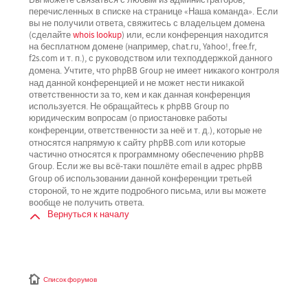
перечисленных в списке на странице «Наша команда». Если
вы не получили ответа, свяжитесь с владельцем домена
(сделайте
whois lookup
) или, если конференция находится
на бесплатном домене (например, chat.ru, Yahoo!, free.fr,
f2s.com и т. п.), с руководством или техподдержкой данного
не имеет никакого контроля
домена. Учтите, что phpBB Group
над данной конференцией
и не может нести никакой
ответственности за то, кем и как данная конференция
используется. Не обращайтесь к phpBB Group по
юридическим вопросам (о приостановке работы
не
конференции, ответственности за неё и т. д.), которые
относятся напрямую
к сайту phpBB.com или которые
частично относятся к программному обеспечению phpBB
Group. Если же вы всё-таки пошлёте email в адрес phpBB
третьей
Group об использовании данной конференции
стороной
, то не ждите подробного письма, или вы можете
вообще не получить ответа.
Вернуться к началу
Список форумов