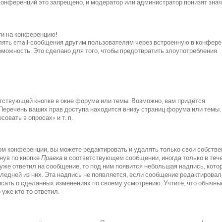
 конференций это запрещено, и модератор или администратор понизят зна
йти на конференцию!
лять email-сообщения другим пользователям через встроенную в конфер
можность. Это сделано для того, чтобы предотвратить злоупотребления
тствующей кнопке в окне форума или темы. Возможно, вам придётся
 Перечень ваших прав доступа находится внизу страниц форума или темы.
овать в опросах» и т. п.
м конференции, вы можете редактировать и удалять только свои собств
нув по кнопке
Правка
в соответствующем сообщении, иногда только в теч
 уже ответил на сообщение, то под ним появится небольшая надпись, кото
следней из них. Эта надпись не появляется, если сообщение редактировал
исать о сделанных изменениях по своему усмотрению. Учтите, что обычны
 уже кто-то ответил.