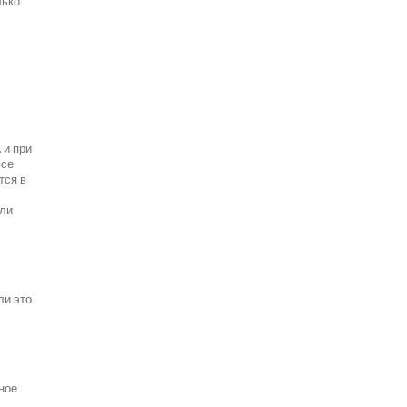
лько
 и при
все
тся в
ели
ли это
ное