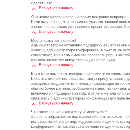
сделать это.
Вернуться к началу
Я изменил часовой пояс, но время всё равно неправиль
Если вы уверены, что правильно указали часовой пояс 
значит, неправильно установлено время на сервере. У
Вернуться к началу
Моего языка нет в списке!
Администратор не установил поддержку вашего языка на
узнать у администратора конференции, может ли он уста
существует, то вы сами можете перевести phpBB на св
(ссылка находится внизу страниц конференции).
Вернуться к началу
Как я могу поместить изображение вместе со своим име
Вместе с именем пользователя могут присутствовать дв
звёздочки, квадратики или точки, указывающие на то, с
обычно более крупное, изображение известно как «ават
включена ли поддержка аватар, и от него же зависит, к
свяжитесь с администратором конференции для выясне
Вернуться к началу
Что такое звание и как я могу изменить его?
Звания, отображаемые под вашим именем, отражают к
пользователей: например, модераторов и администрато
конференции, так как они установлены её администрат