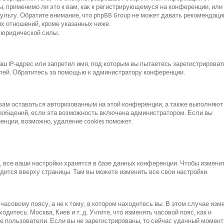
, применимо ли это к вам, как к регистрирующемуся на конференции, или 
льту. Обратите внимание, что phpBB Group не может давать рекомендаци
х отношений, кроме указанных ниже.
 юридической силы.
 IP-адрес или запретил имя, под которым вы пытаетесь зарегистрироват
лей. Обратитесь за помощью к администратору конференции.
 вам оставаться авторизованным на этой конференции, а также выполняют
сообщений, если эта возможность включена администратором. Если вы
нции, возможно, удаление cookies поможет.
все ваши настройки хранятся в базе данных конференции. Чтобы изменит
одится вверху страницы. Там вы можете изменить все свои настройки.
асовому поясу, а не к тому, в котором находитесь вы. В этом случае изм
одитесь: Москва, Киев и т. д. Учтите, что изменять часовой пояс, как и
е пользователи. Если вы не зарегистрированы, то сейчас удачный момент