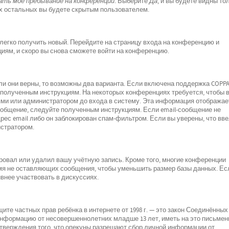
ть моё пребывание на конференции
. Выберите
Да
, и вы будете видны то
х остальных вы будете скрытым пользователем.
 легко получить новый. Перейдите на страницу входа на конференцию и
циям, и скоро вы снова сможете войти на конференцию.
ли они верны, то возможны два варианта. Если включена поддержка COPPA
е полученным инструкциям. На некоторых конференциях требуется, чтобы 
ми или администратором до входа в систему. Эта информация отображае
ообщение, следуйте полученным инструкциям. Если email-сообщение не
рес email либо он заблокирован спам-фильтром. Если вы уверены, что вв
истратором.
ровал или удалил вашу учётную запись. Кроме того, многие конференции
мя не оставляющих сообщения, чтобы уменьшить размер базы данных. Ес
внее участвовать в дискуссиях.
о защите частных прав ребёнка в интернете от 1998 г. — это закон Соединённых
 информацию от несовершеннолетних младше 13 лет, иметь на это письмен
дтверждения того, что опекуны разрешают сбор личной информации от