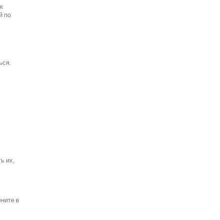
к
й по
ься.
ь их,
ените в