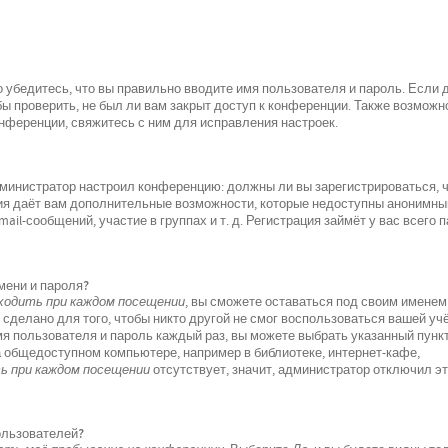
 убедитесь, что вы правильно вводите имя пользователя и пароль. Если 
ы проверить, не был ли вам закрыт доступ к конференции. Также возможно
ференции, свяжитесь с ним для исправления настроек.
 администратор настроил конференцию: должны ли вы зарегистрироваться, 
ция даёт вам дополнительные возможности, которые недоступны анонимн
il-сообщений, участие в группах и т. д. Регистрация займёт у вас всего 
мени и пароля?
одить при каждом посещении
, вы сможете оставаться под своим именем
 сделано для того, чтобы никто другой не смог воспользоваться вашей уч
мя пользователя и пароль каждый раз, вы можете выбрать указанный пунк
а общедоступном компьютере, например в библиотеке, интернет-кафе,
 при каждом посещении
отсутствует, значит, администратор отключил э
пользователей?