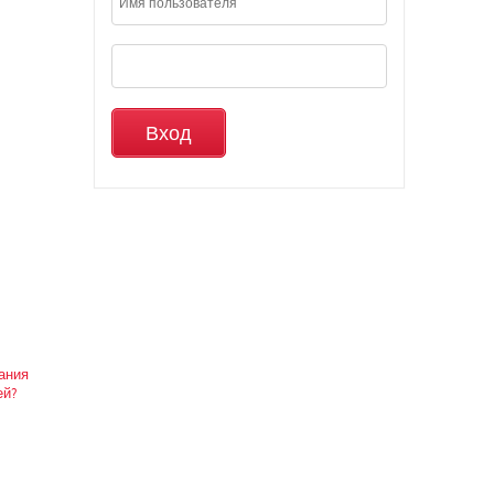
вания
ей?