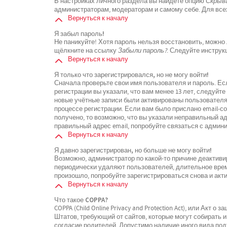
В настройках личного раздела вы найдёте опцию
Скрыва
администраторам, модераторам и самому себе. Для все
Вернуться к началу
Я забыл пароль!
Не паникуйте! Хотя пароль нельзя восстановить, можно
щёлкните на ссылку
Забыли пароль?
. Следуйте инструк
Вернуться к началу
Я только что зарегистрировался, но не могу войти!
Сначала проверьте свои имя пользователя и пароль. Ес
регистрации вы указали, что вам менее 13 лет, следуйт
новые учётные записи были активированы пользователя
процессе регистрации. Если вам было прислано email-с
получено, то возможно, что вы указали неправильный ад
правильный адрес email, попробуйте связаться с админ
Вернуться к началу
Я давно зарегистрирован, но больше не могу войти!
Возможно, администратор по какой-то причине деактиви
периодически удаляют пользователей, длительное вре
произошло, попробуйте зарегистрироваться снова и акти
Вернуться к началу
Что такое COPPA?
COPPA (Child Online Privacy and Protection Act), или Акт 
Штатов, требующий от сайтов, которые могут собирать
согласие родителей. Допустимо наличие иного вида по