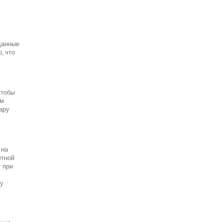
данные
, что
чтобы
ым
пару
 на
ётной
т при
ту