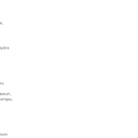
е,
буйте
то
висит,
ватары,
лько