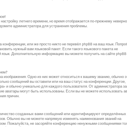
ное!
и настройку летнего времени, но время отображается по-прежнему неверно
ведомите администратора для устранения проблемы.
 конференции, или же просто никто не перевёл phpBB на ваш язык. Попро
новить нужный вам языковой пакет. Если такого языкового пакета не
ой язык. Дополнительную информацию вы можете получить на сайте phpBB
нем?
а изображения. Одно из них может относиться к вашему званию, обычно э
колько сообщений вы оставили или на ваш статус на конференции. Другое,
ара» и обычно уникально для каждого пользователя. От администратора за
акие аватары могут быть использованы. Если вы не можете использовать а
ния причин.
оличество созданных вами сообщений или идентифицируют определённых
ров. Обычно вы не можете напрямую изменять наименования званий на
ором. Пожалуйста, не засоряйте конференцию ненужными сообщениями то