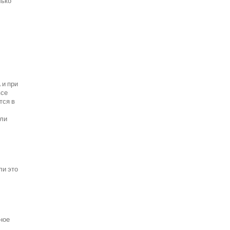
лько
 и при
все
тся в
ели
ли это
ное