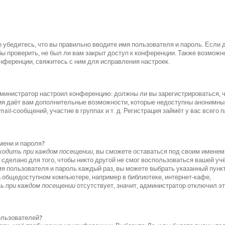
 убедитесь, что вы правильно вводите имя пользователя и пароль. Если 
ы проверить, не был ли вам закрыт доступ к конференции. Также возможно
ференции, свяжитесь с ним для исправления настроек.
 администратор настроил конференцию: должны ли вы зарегистрироваться, 
ция даёт вам дополнительные возможности, которые недоступны анонимн
il-сообщений, участие в группах и т. д. Регистрация займёт у вас всего 
мени и пароля?
одить при каждом посещении
, вы сможете оставаться под своим именем
 сделано для того, чтобы никто другой не смог воспользоваться вашей уч
мя пользователя и пароль каждый раз, вы можете выбрать указанный пунк
а общедоступном компьютере, например в библиотеке, интернет-кафе,
 при каждом посещении
отсутствует, значит, администратор отключил э
пользователей?