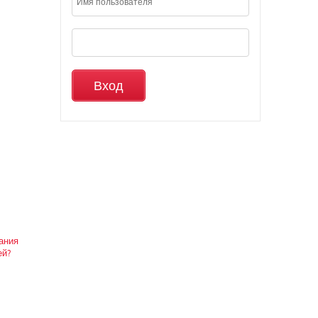
вания
ей?