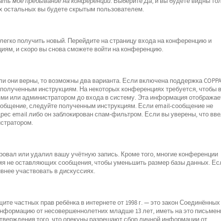
ть моё пребывание на конференции
. Выберите
Да
, и вы будете видны то
х остальных вы будете скрытым пользователем.
 легко получить новый. Перейдите на страницу входа на конференцию и
циям, и скоро вы снова сможете войти на конференцию.
ли они верны, то возможны два варианта. Если включена поддержка COPPA
е полученным инструкциям. На некоторых конференциях требуется, чтобы 
ми или администратором до входа в систему. Эта информация отображае
ообщение, следуйте полученным инструкциям. Если email-сообщение не
рес email либо он заблокирован спам-фильтром. Если вы уверены, что вв
истратором.
ровал или удалил вашу учётную запись. Кроме того, многие конференции
мя не оставляющих сообщения, чтобы уменьшить размер базы данных. Ес
внее участвовать в дискуссиях.
о защите частных прав ребёнка в интернете от 1998 г. — это закон Соединённых
 информацию от несовершеннолетних младше 13 лет, иметь на это письмен
дтверждения того, что опекуны разрешают сбор личной информации от