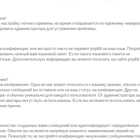
ное!
и настройку летнего времени, но время отображается по-прежнему неверно
ведомите администратора для устранения проблемы.
 конференции, или же просто никто не перевёл phpBB на ваш язык. Попро
новить нужный вам языковой пакет. Если такого языкового пакета не
ой язык. Дополнительную информацию вы можете получить на сайте phpBB
нем?
а изображения. Одно из них может относиться к вашему званию, обычно э
колько сообщений вы оставили или на ваш статус на конференции. Другое,
ара» и обычно уникально для каждого пользователя. От администратора за
акие аватары могут быть использованы. Если вы не можете использовать а
ния причин.
оличество созданных вами сообщений или идентифицируют определённых
ров. Обычно вы не можете напрямую изменять наименования званий на
ором. Пожалуйста, не засоряйте конференцию ненужными сообщениями то