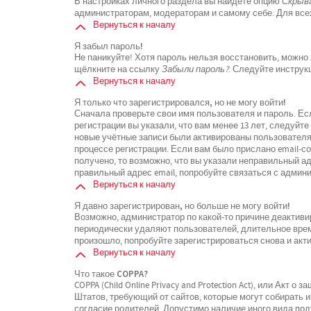
В настройках личного раздела вы найдёте опцию
Скрыва
администраторам, модераторам и самому себе. Для все
Вернуться к началу
Я забыл пароль!
Не паникуйте! Хотя пароль нельзя восстановить, можно
щёлкните на ссылку
Забыли пароль?
. Следуйте инструк
Вернуться к началу
Я только что зарегистрировался, но не могу войти!
Сначала проверьте свои имя пользователя и пароль. Ес
регистрации вы указали, что вам менее 13 лет, следуйт
новые учётные записи были активированы пользователя
процессе регистрации. Если вам было прислано email-с
получено, то возможно, что вы указали неправильный ад
правильный адрес email, попробуйте связаться с админ
Вернуться к началу
Я давно зарегистрирован, но больше не могу войти!
Возможно, администратор по какой-то причине деактиви
периодически удаляют пользователей, длительное вре
произошло, попробуйте зарегистрироваться снова и акти
Вернуться к началу
Что такое COPPA?
COPPA (Child Online Privacy and Protection Act), или Акт 
Штатов, требующий от сайтов, которые могут собирать
согласие родителей. Допустимо наличие иного вида по