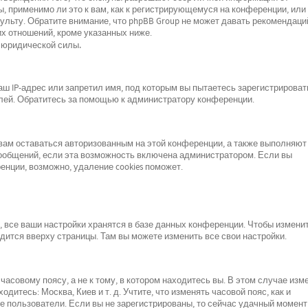
, применимо ли это к вам, как к регистрирующемуся на конференции, или 
льту. Обратите внимание, что phpBB Group не может давать рекомендаци
х отношений, кроме указанных ниже.
 юридической силы.
 IP-адрес или запретил имя, под которым вы пытаетесь зарегистрироват
лей. Обратитесь за помощью к администратору конференции.
 вам оставаться авторизованным на этой конференции, а также выполняют
сообщений, если эта возможность включена администратором. Если вы
нции, возможно, удаление cookies поможет.
все ваши настройки хранятся в базе данных конференции. Чтобы изменит
одится вверху страницы. Там вы можете изменить все свои настройки.
асовому поясу, а не к тому, в котором находитесь вы. В этом случае изм
одитесь: Москва, Киев и т. д. Учтите, что изменять часовой пояс, как и
е пользователи. Если вы не зарегистрированы, то сейчас удачный момент