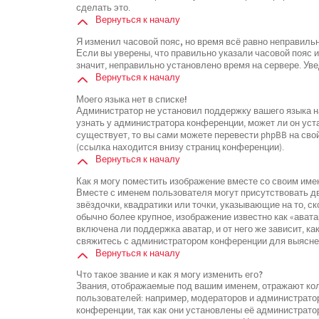
сделать это.
Вернуться к началу
Я изменил часовой пояс, но время всё равно неправиль
Если вы уверены, что правильно указали часовой пояс 
значит, неправильно установлено время на сервере. У
Вернуться к началу
Моего языка нет в списке!
Администратор не установил поддержку вашего языка на
узнать у администратора конференции, может ли он уста
существует, то вы сами можете перевести phpBB на св
(ссылка находится внизу страниц конференции).
Вернуться к началу
Как я могу поместить изображение вместе со своим име
Вместе с именем пользователя могут присутствовать дв
звёздочки, квадратики или точки, указывающие на то, с
обычно более крупное, изображение известно как «ават
включена ли поддержка аватар, и от него же зависит, к
свяжитесь с администратором конференции для выясне
Вернуться к началу
Что такое звание и как я могу изменить его?
Звания, отображаемые под вашим именем, отражают к
пользователей: например, модераторов и администрато
конференции, так как они установлены её администрат