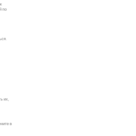
к
й по
ься.
ь их,
ените в