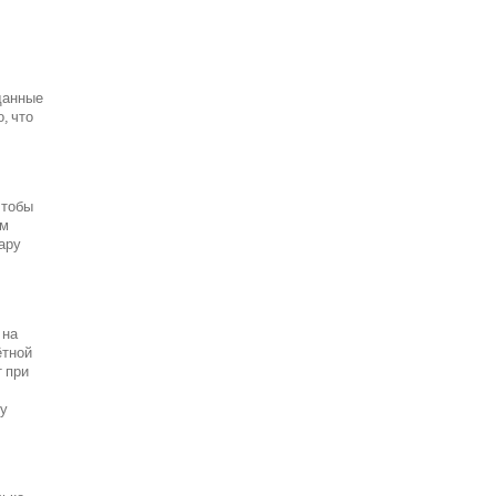
данные
, что
чтобы
ым
пару
 на
ётной
т при
ту