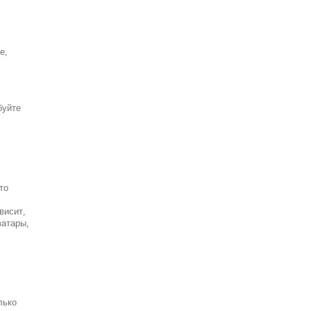
е,
буйте
то
висит,
ватары,
лько