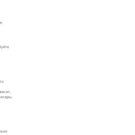
е,
буйте
то
висит,
ватары,
лько