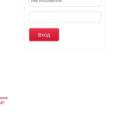
вания
ей?