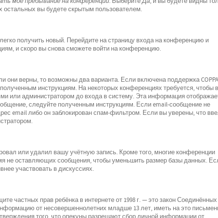
ть моё пребывание на конференции
. Выберите
Да
, и вы будете видны то
х остальных вы будете скрытым пользователем.
 легко получить новый. Перейдите на страницу входа на конференцию и
циям, и скоро вы снова сможете войти на конференцию.
ли они верны, то возможны два варианта. Если включена поддержка COPPA
е полученным инструкциям. На некоторых конференциях требуется, чтобы 
ми или администратором до входа в систему. Эта информация отображае
ообщение, следуйте полученным инструкциям. Если email-сообщение не
рес email либо он заблокирован спам-фильтром. Если вы уверены, что вв
истратором.
ровал или удалил вашу учётную запись. Кроме того, многие конференции
мя не оставляющих сообщения, чтобы уменьшить размер базы данных. Ес
внее участвовать в дискуссиях.
о защите частных прав ребёнка в интернете от 1998 г. — это закон Соединённых
 информацию от несовершеннолетних младше 13 лет, иметь на это письмен
дтверждения того, что опекуны разрешают сбор личной информации от