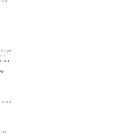
лько
 и при
все
тся в
ели
ли это
ное