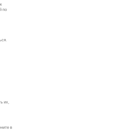
к
й по
ься.
ь их,
ените в