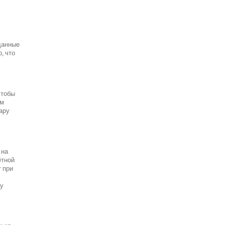
данные
, что
чтобы
ым
пару
 на
ётной
т при
ту