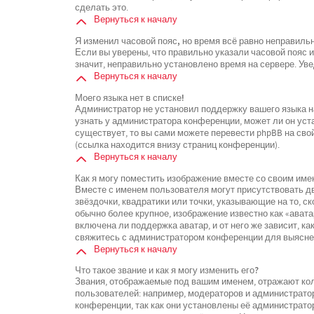
сделать это.
Вернуться к началу
Я изменил часовой пояс, но время всё равно неправиль
Если вы уверены, что правильно указали часовой пояс 
значит, неправильно установлено время на сервере. У
Вернуться к началу
Моего языка нет в списке!
Администратор не установил поддержку вашего языка на
узнать у администратора конференции, может ли он уста
существует, то вы сами можете перевести phpBB на св
(ссылка находится внизу страниц конференции).
Вернуться к началу
Как я могу поместить изображение вместе со своим име
Вместе с именем пользователя могут присутствовать дв
звёздочки, квадратики или точки, указывающие на то, с
обычно более крупное, изображение известно как «ават
включена ли поддержка аватар, и от него же зависит, к
свяжитесь с администратором конференции для выясне
Вернуться к началу
Что такое звание и как я могу изменить его?
Звания, отображаемые под вашим именем, отражают к
пользователей: например, модераторов и администрато
конференции, так как они установлены её администрат