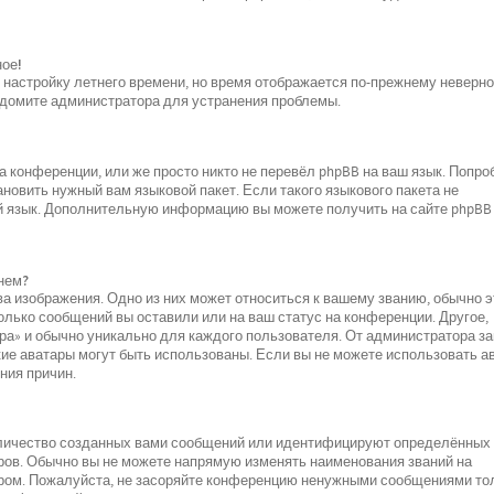
ное!
и настройку летнего времени, но время отображается по-прежнему неверно
ведомите администратора для устранения проблемы.
 конференции, или же просто никто не перевёл phpBB на ваш язык. Попро
новить нужный вам языковой пакет. Если такого языкового пакета не
ой язык. Дополнительную информацию вы можете получить на сайте phpBB
нем?
а изображения. Одно из них может относиться к вашему званию, обычно э
колько сообщений вы оставили или на ваш статус на конференции. Другое,
ара» и обычно уникально для каждого пользователя. От администратора за
акие аватары могут быть использованы. Если вы не можете использовать а
ния причин.
оличество созданных вами сообщений или идентифицируют определённых
ров. Обычно вы не можете напрямую изменять наименования званий на
ором. Пожалуйста, не засоряйте конференцию ненужными сообщениями то