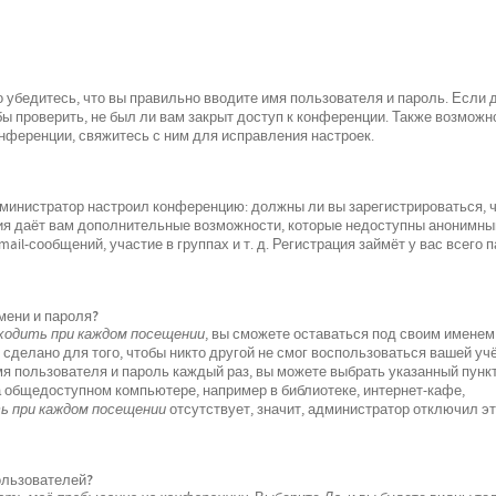
 убедитесь, что вы правильно вводите имя пользователя и пароль. Если 
ы проверить, не был ли вам закрыт доступ к конференции. Также возможно
ференции, свяжитесь с ним для исправления настроек.
 администратор настроил конференцию: должны ли вы зарегистрироваться, 
ция даёт вам дополнительные возможности, которые недоступны анонимн
il-сообщений, участие в группах и т. д. Регистрация займёт у вас всего 
мени и пароля?
одить при каждом посещении
, вы сможете оставаться под своим именем
 сделано для того, чтобы никто другой не смог воспользоваться вашей уч
мя пользователя и пароль каждый раз, вы можете выбрать указанный пунк
а общедоступном компьютере, например в библиотеке, интернет-кафе,
 при каждом посещении
отсутствует, значит, администратор отключил э
пользователей?