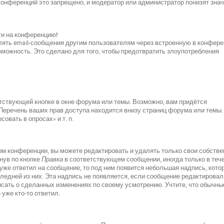
 конференций это запрещено, и модератор или администратор понизят зна
йти на конференцию!
лять email-сообщения другим пользователям через встроенную в конфер
можность. Это сделано для того, чтобы предотвратить злоупотребления
тствующей кнопке в окне форума или темы. Возможно, вам придётся
 Перечень ваших прав доступа находится внизу страниц форума или темы.
овать в опросах» и т. п.
м конференции, вы можете редактировать и удалять только свои собств
нув по кнопке
Правка
в соответствующем сообщении, иногда только в теч
 уже ответил на сообщение, то под ним появится небольшая надпись, кото
следней из них. Эта надпись не появляется, если сообщение редактировал
исать о сделанных изменениях по своему усмотрению. Учтите, что обычны
 уже кто-то ответил.