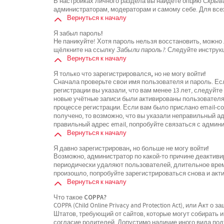
В настройках личного раздела вы найдёте опцию
Скрыва
администраторам, модераторам и самому себе. Для все
Вернуться к началу
Я забыл пароль!
Не паникуйте! Хотя пароль нельзя восстановить, можно
щёлкните на ссылку
Забыли пароль?
. Следуйте инструк
Вернуться к началу
Я только что зарегистрировался, но не могу войти!
Сначала проверьте свои имя пользователя и пароль. Ес
регистрации вы указали, что вам менее 13 лет, следуйт
новые учётные записи были активированы пользователя
процессе регистрации. Если вам было прислано email-с
получено, то возможно, что вы указали неправильный ад
правильный адрес email, попробуйте связаться с админ
Вернуться к началу
Я давно зарегистрирован, но больше не могу войти!
Возможно, администратор по какой-то причине деактиви
периодически удаляют пользователей, длительное вре
произошло, попробуйте зарегистрироваться снова и акти
Вернуться к началу
Что такое COPPA?
COPPA (Child Online Privacy and Protection Act), или Акт 
Штатов, требующий от сайтов, которые могут собирать
согласие родителей. Допустимо наличие иного вида по