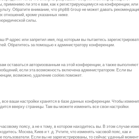
, применимо ли это к вам, как к регистрирующемуся на конференции, или 
льту. Обратите внимание, что phpBB Group не может давать рекомендаци
х отношений, кроме указанных ниже.
 юридической силы.
 IP-адрес или запретил имя, под которым вы пытаетесь зарегистрироват
лей. Обратитесь за помощью к администратору конференции.
 вам оставаться авторизованным на этой конференции, а также выполняют
сообщений, если эта возможность включена администратором. Если вы
нции, возможно, удаление cookies поможет.
все ваши настройки хранятся в базе данных конференции. Чтобы изменит
одится вверху страницы. Там вы можете изменить все свои настройки.
асовому поясу, а не к тому, в котором находитесь вы. В этом случае изм
одитесь: Москва, Киев и т. д. Учтите, что изменять часовой пояс, как и
е пользователи. Если вы не зарегистрированы, то сейчас удачный момент