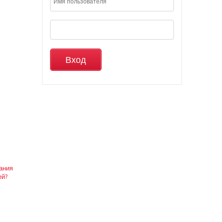
вания
ей?