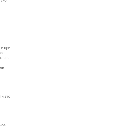
лько
 и при
все
тся в
ели
ли это
ное