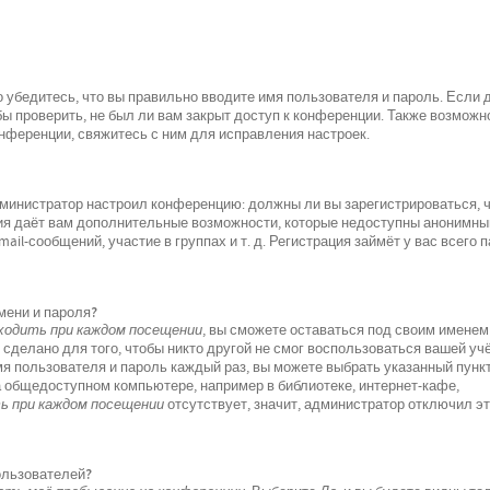
 убедитесь, что вы правильно вводите имя пользователя и пароль. Если 
ы проверить, не был ли вам закрыт доступ к конференции. Также возможно
ференции, свяжитесь с ним для исправления настроек.
 администратор настроил конференцию: должны ли вы зарегистрироваться, 
ция даёт вам дополнительные возможности, которые недоступны анонимн
il-сообщений, участие в группах и т. д. Регистрация займёт у вас всего 
мени и пароля?
одить при каждом посещении
, вы сможете оставаться под своим именем
 сделано для того, чтобы никто другой не смог воспользоваться вашей уч
мя пользователя и пароль каждый раз, вы можете выбрать указанный пунк
а общедоступном компьютере, например в библиотеке, интернет-кафе,
 при каждом посещении
отсутствует, значит, администратор отключил э
пользователей?