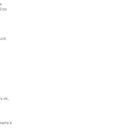
к
й по
ься.
ь их,
ените в