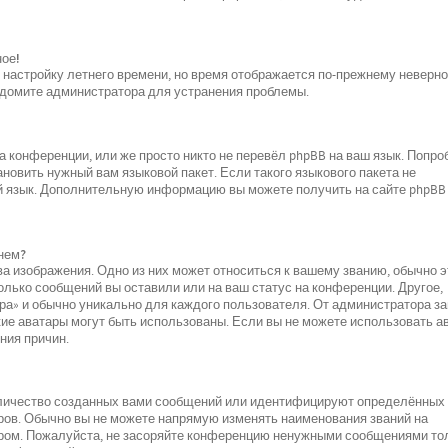
ное!
и настройку летнего времени, но время отображается по-прежнему неверно
ведомите администратора для устранения проблемы.
 конференции, или же просто никто не перевёл phpBB на ваш язык. Попро
новить нужный вам языковой пакет. Если такого языкового пакета не
ой язык. Дополнительную информацию вы можете получить на сайте phpBB
нем?
а изображения. Одно из них может относиться к вашему званию, обычно э
колько сообщений вы оставили или на ваш статус на конференции. Другое,
ара» и обычно уникально для каждого пользователя. От администратора за
акие аватары могут быть использованы. Если вы не можете использовать а
ния причин.
оличество созданных вами сообщений или идентифицируют определённых
ров. Обычно вы не можете напрямую изменять наименования званий на
ором. Пожалуйста, не засоряйте конференцию ненужными сообщениями то