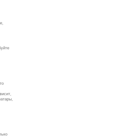
е,
буйте
то
висит,
ватары,
лько