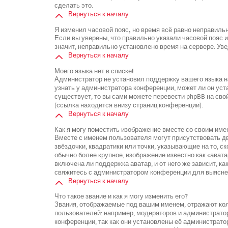
сделать это.
Вернуться к началу
Я изменил часовой пояс, но время всё равно неправиль
Если вы уверены, что правильно указали часовой пояс 
значит, неправильно установлено время на сервере. У
Вернуться к началу
Моего языка нет в списке!
Администратор не установил поддержку вашего языка на
узнать у администратора конференции, может ли он уста
существует, то вы сами можете перевести phpBB на св
(ссылка находится внизу страниц конференции).
Вернуться к началу
Как я могу поместить изображение вместе со своим име
Вместе с именем пользователя могут присутствовать дв
звёздочки, квадратики или точки, указывающие на то, с
обычно более крупное, изображение известно как «ават
включена ли поддержка аватар, и от него же зависит, к
свяжитесь с администратором конференции для выясне
Вернуться к началу
Что такое звание и как я могу изменить его?
Звания, отображаемые под вашим именем, отражают к
пользователей: например, модераторов и администрато
конференции, так как они установлены её администрат