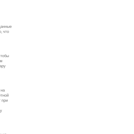
данные
, что
чтобы
ым
пару
 на
ётной
т при
ту