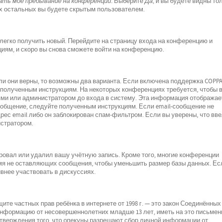
ть моё пребывание на конференции
. Выберите
Да
, и вы будете видны то
х остальных вы будете скрытым пользователем.
 легко получить новый. Перейдите на страницу входа на конференцию и
циям, и скоро вы снова сможете войти на конференцию.
ли они верны, то возможны два варианта. Если включена поддержка COPPA
е полученным инструкциям. На некоторых конференциях требуется, чтобы 
ми или администратором до входа в систему. Эта информация отображае
ообщение, следуйте полученным инструкциям. Если email-сообщение не
рес email либо он заблокирован спам-фильтром. Если вы уверены, что вв
истратором.
ровал или удалил вашу учётную запись. Кроме того, многие конференции
мя не оставляющих сообщения, чтобы уменьшить размер базы данных. Ес
внее участвовать в дискуссиях.
о защите частных прав ребёнка в интернете от 1998 г. — это закон Соединённых
 информацию от несовершеннолетних младше 13 лет, иметь на это письмен
дтверждения того, что опекуны разрешают сбор личной информации от