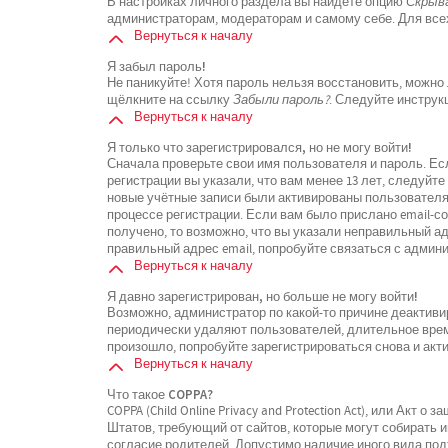
В настройках личного раздела вы найдёте опцию
Скрыва
администраторам, модераторам и самому себе. Для все
Вернуться к началу
Я забыл пароль!
Не паникуйте! Хотя пароль нельзя восстановить, можно
щёлкните на ссылку
Забыли пароль?
. Следуйте инструк
Вернуться к началу
Я только что зарегистрировался, но не могу войти!
Сначала проверьте свои имя пользователя и пароль. Ес
регистрации вы указали, что вам менее 13 лет, следуйт
новые учётные записи были активированы пользователя
процессе регистрации. Если вам было прислано email-с
получено, то возможно, что вы указали неправильный ад
правильный адрес email, попробуйте связаться с админ
Вернуться к началу
Я давно зарегистрирован, но больше не могу войти!
Возможно, администратор по какой-то причине деактиви
периодически удаляют пользователей, длительное вре
произошло, попробуйте зарегистрироваться снова и акти
Вернуться к началу
Что такое COPPA?
COPPA (Child Online Privacy and Protection Act), или Акт 
Штатов, требующий от сайтов, которые могут собирать
согласие родителей. Допустимо наличие иного вида по