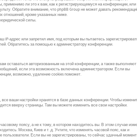
, применимо ли это к вам, как к регистрирующемуся на конференции, или 
льту. Обратите внимание, что phpBB Group не может давать рекомендаци
х отношений, кроме указанных ниже.
 юридической силы.
 IP-адрес или запретил имя, под которым вы пытаетесь зарегистрироват
лей. Обратитесь за помощью к администратору конференции.
 вам оставаться авторизованным на этой конференции, а также выполняют
сообщений, если эта возможность включена администратором. Если вы
нции, возможно, удаление cookies поможет.
все ваши настройки хранятся в базе данных конференции. Чтобы изменит
одится вверху страницы. Там вы можете изменить все свои настройки.
асовому поясу, а не к тому, в котором находитесь вы. В этом случае изм
одитесь: Москва, Киев и т. д. Учтите, что изменять часовой пояс, как и
е пользователи. Если вы не зарегистрированы, то сейчас удачный момент