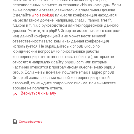
перечисленных в списке на странице «Наша команда». Если
вы не получили ответа, свяжитесь с владельцем домена
(сделайте
whois lookup
) или, если конференция находится
на бесплатном домене (например, chat.ru, Yahoo!, free.fr,
f2s.com и т. п.), с руководством или техподдержкой данного
не имеет никакого контроля
домена. Учтите, что phpBB Group
над данной конференцией
и не может нести никакой
ответственности за то, кем и как данная конференция
используется. Не обращайтесь к phpBB Group по
юридическим вопросам (о приостановке работы
не
конференции, ответственности за неё и т. д.), которые
относятся напрямую
к сайту phpBB.com или которые
частично относятся к программному обеспечению phpBB
Group. Если же вы всё-таки пошлёте email в адрес phpBB
третьей
Group об использовании данной конференции
стороной
, то не ждите подробного письма, или вы можете
вообще не получить ответа.
Вернуться к началу
Список форумов