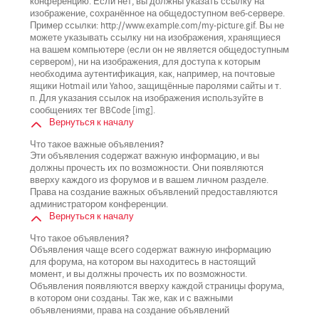
конференцию. Если нет, вы должны указать ссылку на
изображение, сохранённое на общедоступном веб-сервере.
Пример ссылки: http://www.example.com/my-picture.gif. Вы не
можете указывать ссылку ни на изображения, хранящиеся
на вашем компьютере (если он не является общедоступным
сервером), ни на изображения, для доступа к которым
необходима аутентификация, как, например, на почтовые
ящики Hotmail или Yahoo, защищённые паролями сайты и т.
п. Для указания ссылок на изображения используйте в
сообщениях тег BBCode [img].
Вернуться к началу
Что такое важные объявления?
Эти объявления содержат важную информацию, и вы
должны прочесть их по возможности. Они появляются
вверху каждого из форумов и в вашем личном разделе.
Права на создание важных объявлений предоставляются
администратором конференции.
Вернуться к началу
Что такое объявления?
Объявления чаще всего содержат важную информацию
для форума, на котором вы находитесь в настоящий
момент, и вы должны прочесть их по возможности.
Объявления появляются вверху каждой страницы форума,
в котором они созданы. Так же, как и с важными
объявлениями, права на создание объявлений