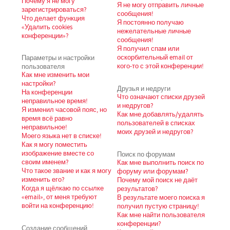
Почему я не могу
Я не могу отправить личные
зарегистрироваться?
сообщения!
Что делает функция
Я постоянно получаю
«Удалить cookies
нежелательные личные
конференции»?
сообщения!
Я получил спам или
Параметры и настройки
оскорбительный email от
пользователя
кого-то с этой конференции!
Как мне изменить мои
настройки?
Друзья и недруги
На конференции
Что означают списки друзей
неправильное время!
и недругов?
Я изменил часовой пояс, но
Как мне добавлять/удалять
время всё равно
пользователей в списках
неправильное!
моих друзей и недругов?
Моего языка нет в списке!
Как я могу поместить
изображение вместе со
Поиск по форумам
своим именем?
Как мне выполнить поиск по
Что такое звание и как я могу
форуму или форумам?
изменить его?
Почему мой поиск не даёт
Когда я щёлкаю по ссылке
результатов?
«email», от меня требуют
В результате моего поиска я
войти на конференцию!
получил пустую страницу!
Как мне найти пользователя
конференции?
Создание сообщений