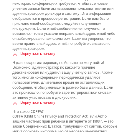
некоторых конференциях требуется, чтобы все новые
учётные записи были активированы пользователями или
администратором до входа в систему. Эта информация
отображается в процессе регистрации. Если вам было
прислано email-сообщение, следуйте полученным
инструкциям. Если email-сообщение не получено, то
возможно, что вы указали неправильный адрес email либо
он заблокирован спам-фильтром. Если вы уверены, что
ввели правильный адрес email, попробуйте связаться с
администратором.
Вернуться к началу
Я давно зарегистрирован, но больше не могу войти!
Возможно, администратор по какой-то причине
деактивировал или удалил вашу учётную запись. Кроме
того, многие конференции периодически удаляют
пользователей, длительное время не оставляющих
сообщения, чтобы уменьшить размер базы данных. Если
это произошло, попробуйте зарегистрироваться снова и
активнее участвовать в дискуссиях.
Вернуться к началу
Что такое COPPA?
COPPA (Child Online Privacy and Protection Act), или Акт о
защите частных прав ребёнка в интернете от 1998 г. — это
закон Соединённых Штатов, требующий от сайтов, которые
могут собирать информацию от несовершеннолетних