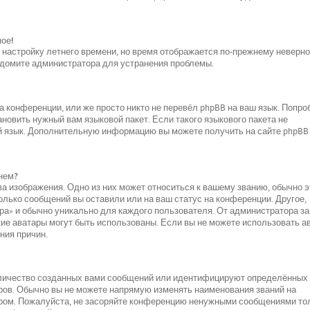
ное!
и настройку летнего времени, но время отображается по-прежнему неверно
ведомите администратора для устранения проблемы.
 конференции, или же просто никто не перевёл phpBB на ваш язык. Попро
новить нужный вам языковой пакет. Если такого языкового пакета не
ой язык. Дополнительную информацию вы можете получить на сайте phpBB
нем?
а изображения. Одно из них может относиться к вашему званию, обычно э
колько сообщений вы оставили или на ваш статус на конференции. Другое,
ара» и обычно уникально для каждого пользователя. От администратора за
акие аватары могут быть использованы. Если вы не можете использовать а
ния причин.
оличество созданных вами сообщений или идентифицируют определённых
ров. Обычно вы не можете напрямую изменять наименования званий на
ором. Пожалуйста, не засоряйте конференцию ненужными сообщениями то