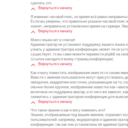
сделать это.
Вернуться к началу
Я изменил часовой пояс, но время всё равно неправиль
Если вы уверены, что правильно указали часовой пояс 
значит, неправильно установлено время на сервере. У
Вернуться к началу
Моего языка нет в списке!
Администратор не установил поддержку вашего языка на
узнать у администратора конференции, может ли он уста
существует, то вы сами можете перевести phpBB на св
(ссылка находится внизу страниц конференции).
Вернуться к началу
Как я могу поместить изображение вместе со своим име
Вместе с именем пользователя могут присутствовать дв
звёздочки, квадратики или точки, указывающие на то, с
обычно более крупное, изображение известно как «ават
включена ли поддержка аватар, и от него же зависит, к
свяжитесь с администратором конференции для выясне
Вернуться к началу
Что такое звание и как я могу изменить его?
Звания, отображаемые под вашим именем, отражают к
пользователей: например, модераторов и администрато
конференции, так как они установлены её администрат