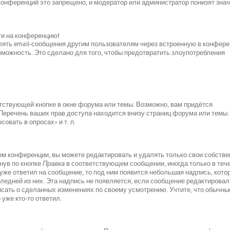
 конференций это запрещено, и модератор или администратор понизят зна
йти на конференцию!
лять email-сообщения другим пользователям через встроенную в конфер
можность. Это сделано для того, чтобы предотвратить злоупотребления
тствующей кнопке в окне форума или темы. Возможно, вам придётся
 Перечень ваших прав доступа находится внизу страниц форума или темы.
овать в опросах» и т. п.
м конференции, вы можете редактировать и удалять только свои собств
нув по кнопке
Правка
в соответствующем сообщении, иногда только в теч
 уже ответил на сообщение, то под ним появится небольшая надпись, кото
следней из них. Эта надпись не появляется, если сообщение редактировал
исать о сделанных изменениях по своему усмотрению. Учтите, что обычны
 уже кто-то ответил.