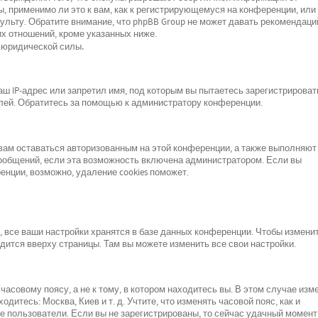
, применимо ли это к вам, как к регистрирующемуся на конференции, или 
льту. Обратите внимание, что phpBB Group не может давать рекомендаци
х отношений, кроме указанных ниже.
 юридической силы.
 IP-адрес или запретил имя, под которым вы пытаетесь зарегистрироват
лей. Обратитесь за помощью к администратору конференции.
 вам оставаться авторизованным на этой конференции, а также выполняют
сообщений, если эта возможность включена администратором. Если вы
нции, возможно, удаление cookies поможет.
все ваши настройки хранятся в базе данных конференции. Чтобы изменит
одится вверху страницы. Там вы можете изменить все свои настройки.
асовому поясу, а не к тому, в котором находитесь вы. В этом случае изм
одитесь: Москва, Киев и т. д. Учтите, что изменять часовой пояс, как и
е пользователи. Если вы не зарегистрированы, то сейчас удачный момент