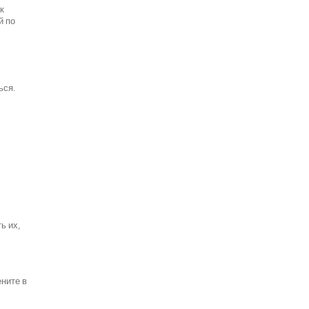
к
й по
ься.
ь их,
ените в