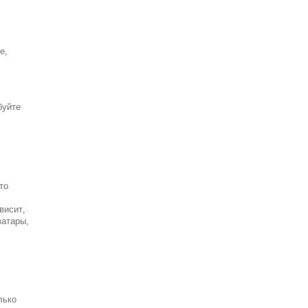
е,
буйте
то
висит,
ватары,
лько