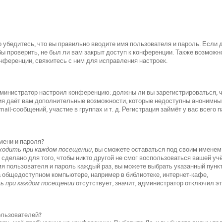
 убедитесь, что вы правильно вводите имя пользователя и пароль. Если 
ы проверить, не был ли вам закрыт доступ к конференции. Также возможно
ференции, свяжитесь с ним для исправления настроек.
 администратор настроил конференцию: должны ли вы зарегистрироваться, 
ция даёт вам дополнительные возможности, которые недоступны анонимн
il-сообщений, участие в группах и т. д. Регистрация займёт у вас всего 
мени и пароля?
одить при каждом посещении
, вы сможете оставаться под своим именем
 сделано для того, чтобы никто другой не смог воспользоваться вашей уч
мя пользователя и пароль каждый раз, вы можете выбрать указанный пунк
а общедоступном компьютере, например в библиотеке, интернет-кафе,
 при каждом посещении
отсутствует, значит, администратор отключил э
пользователей?