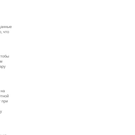
данные
, что
чтобы
ым
пару
 на
ётной
т при
ту