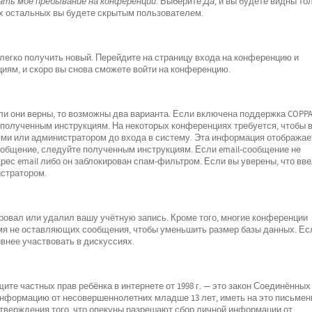
ть моё пребывание на конференции
. Выберите
Да
, и вы будете видны то
х остальных вы будете скрытым пользователем.
 легко получить новый. Перейдите на страницу входа на конференцию и
циям, и скоро вы снова сможете войти на конференцию.
ли они верны, то возможны два варианта. Если включена поддержка COPPA
е полученным инструкциям. На некоторых конференциях требуется, чтобы 
ми или администратором до входа в систему. Эта информация отображае
ообщение, следуйте полученным инструкциям. Если email-сообщение не
рес email либо он заблокирован спам-фильтром. Если вы уверены, что вв
истратором.
ровал или удалил вашу учётную запись. Кроме того, многие конференции
мя не оставляющих сообщения, чтобы уменьшить размер базы данных. Ес
внее участвовать в дискуссиях.
о защите частных прав ребёнка в интернете от 1998 г. — это закон Соединённых
 информацию от несовершеннолетних младше 13 лет, иметь на это письмен
дтверждения того, что опекуны разрешают сбор личной информации от