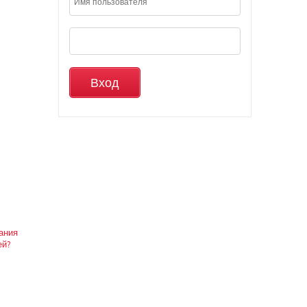
вания
ей?