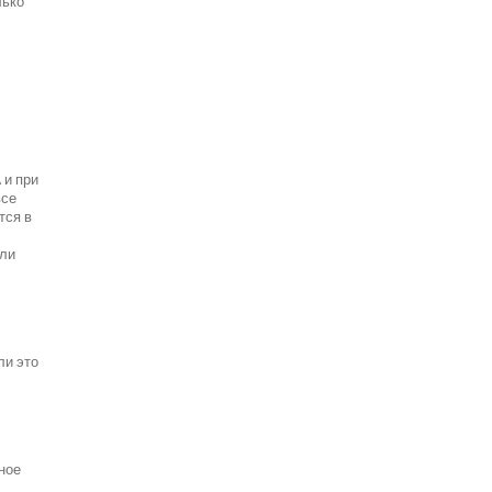
лько
 и при
все
тся в
ели
ли это
ное