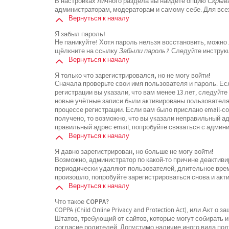
В настройках личного раздела вы найдёте опцию
Скрыва
администраторам, модераторам и самому себе. Для все
Вернуться к началу
Я забыл пароль!
Не паникуйте! Хотя пароль нельзя восстановить, можно
щёлкните на ссылку
Забыли пароль?
. Следуйте инструк
Вернуться к началу
Я только что зарегистрировался, но не могу войти!
Сначала проверьте свои имя пользователя и пароль. Ес
регистрации вы указали, что вам менее 13 лет, следуйт
новые учётные записи были активированы пользователя
процессе регистрации. Если вам было прислано email-с
получено, то возможно, что вы указали неправильный ад
правильный адрес email, попробуйте связаться с админ
Вернуться к началу
Я давно зарегистрирован, но больше не могу войти!
Возможно, администратор по какой-то причине деактиви
периодически удаляют пользователей, длительное вре
произошло, попробуйте зарегистрироваться снова и акти
Вернуться к началу
Что такое COPPA?
COPPA (Child Online Privacy and Protection Act), или Акт 
Штатов, требующий от сайтов, которые могут собирать
согласие родителей. Допустимо наличие иного вида по