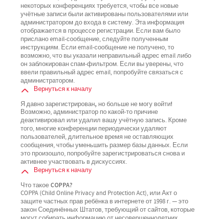
некоторых конференциях требуется, чтобы все новые
учётные записи были активированы пользователями или
администратором до входа в систему. Эта информация
отображается в процессе регистрации. Если вам было
прислано email-сообщение, следуйте полученным
инструкциям. Если email-сообщение не получено, то
возможно, что вы указали неправильный адрес email либо
он заблокирован спам-фильтром. Если вы уверены, что
ввели правильный адрес email, попробуйте связаться с
администратором.
Вернуться к началу
Я давно зарегистрирован, но больше не могу войти!
Возможно, администратор по какой-то причине
деактивировал или удалил вашу учётную запись. Кроме
того, многие конференции периодически удаляют
пользователей, длительное время не оставляющих
сообщения, чтобы уменьшить размер базы данных. Если
это произошло, попробуйте зарегистрироваться снова и
активнее участвовать в дискуссиях.
Вернуться к началу
Что такое COPPA?
COPPA (Child Online Privacy and Protection Act), или Акт о
защите частных прав ребёнка в интернете от 1998 г. — это
закон Соединённых Штатов, требующий от сайтов, которые
могут собирать информацию от несовершеннолетних