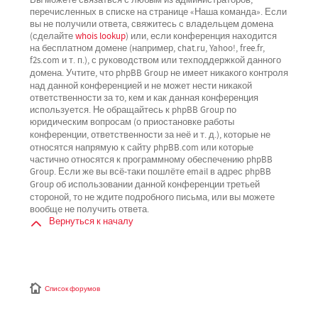
перечисленных в списке на странице «Наша команда». Если
вы не получили ответа, свяжитесь с владельцем домена
(сделайте
whois lookup
) или, если конференция находится
на бесплатном домене (например, chat.ru, Yahoo!, free.fr,
f2s.com и т. п.), с руководством или техподдержкой данного
не имеет никакого контроля
домена. Учтите, что phpBB Group
над данной конференцией
и не может нести никакой
ответственности за то, кем и как данная конференция
используется. Не обращайтесь к phpBB Group по
юридическим вопросам (о приостановке работы
не
конференции, ответственности за неё и т. д.), которые
относятся напрямую
к сайту phpBB.com или которые
частично относятся к программному обеспечению phpBB
Group. Если же вы всё-таки пошлёте email в адрес phpBB
третьей
Group об использовании данной конференции
стороной
, то не ждите подробного письма, или вы можете
вообще не получить ответа.
Вернуться к началу
Список форумов