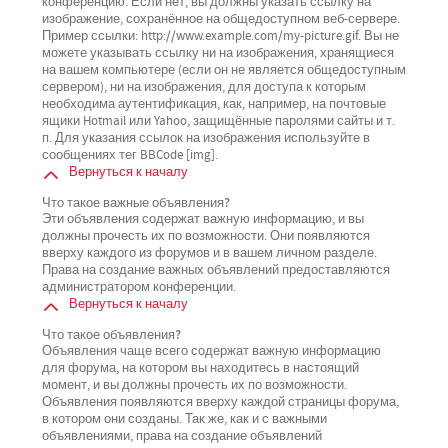
конференцию. Если нет, вы должны указать ссылку на
изображение, сохранённое на общедоступном веб-сервере.
Пример ссылки: http://www.example.com/my-picture.gif. Вы не
можете указывать ссылку ни на изображения, хранящиеся
на вашем компьютере (если он не является общедоступным
сервером), ни на изображения, для доступа к которым
необходима аутентификация, как, например, на почтовые
ящики Hotmail или Yahoo, защищённые паролями сайты и т.
п. Для указания ссылок на изображения используйте в
сообщениях тег BBCode [img].
Вернуться к началу
Что такое важные объявления?
Эти объявления содержат важную информацию, и вы
должны прочесть их по возможности. Они появляются
вверху каждого из форумов и в вашем личном разделе.
Права на создание важных объявлений предоставляются
администратором конференции.
Вернуться к началу
Что такое объявления?
Объявления чаще всего содержат важную информацию
для форума, на котором вы находитесь в настоящий
момент, и вы должны прочесть их по возможности.
Объявления появляются вверху каждой страницы форума,
в котором они созданы. Так же, как и с важными
объявлениями, права на создание объявлений