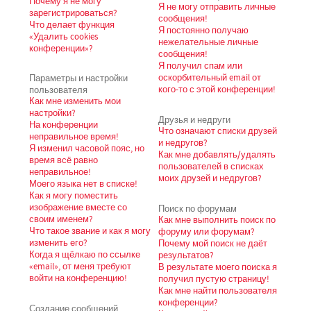
Почему я не могу
Я не могу отправить личные
зарегистрироваться?
сообщения!
Что делает функция
Я постоянно получаю
«Удалить cookies
нежелательные личные
конференции»?
сообщения!
Я получил спам или
Параметры и настройки
оскорбительный email от
пользователя
кого-то с этой конференции!
Как мне изменить мои
настройки?
Друзья и недруги
На конференции
Что означают списки друзей
неправильное время!
и недругов?
Я изменил часовой пояс, но
Как мне добавлять/удалять
время всё равно
пользователей в списках
неправильное!
моих друзей и недругов?
Моего языка нет в списке!
Как я могу поместить
изображение вместе со
Поиск по форумам
своим именем?
Как мне выполнить поиск по
Что такое звание и как я могу
форуму или форумам?
изменить его?
Почему мой поиск не даёт
Когда я щёлкаю по ссылке
результатов?
«email», от меня требуют
В результате моего поиска я
войти на конференцию!
получил пустую страницу!
Как мне найти пользователя
конференции?
Создание сообщений