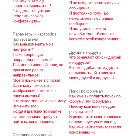
Почему я не могу
Я не могу отправить личные
зарегистрироваться?
сообщения!
Что делает функция
Я постоянно получаю
«Удалить cookies
нежелательные личные
конференции»?
сообщения!
Я получил спам или
Параметры и настройки
оскорбительный email от
пользователя
кого-то с этой конференции!
Как мне изменить мои
настройки?
Друзья и недруги
На конференции
Что означают списки друзей
неправильное время!
и недругов?
Я изменил часовой пояс, но
Как мне добавлять/удалять
время всё равно
пользователей в списках
неправильное!
моих друзей и недругов?
Моего языка нет в списке!
Как я могу поместить
изображение вместе со
Поиск по форумам
своим именем?
Как мне выполнить поиск по
Что такое звание и как я могу
форуму или форумам?
изменить его?
Почему мой поиск не даёт
Когда я щёлкаю по ссылке
результатов?
«email», от меня требуют
В результате моего поиска я
войти на конференцию!
получил пустую страницу!
Как мне найти пользователя
конференции?
Создание сообщений