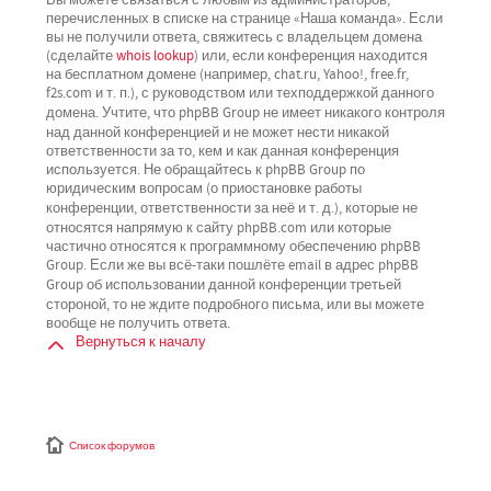
перечисленных в списке на странице «Наша команда». Если
вы не получили ответа, свяжитесь с владельцем домена
(сделайте
whois lookup
) или, если конференция находится
на бесплатном домене (например, chat.ru, Yahoo!, free.fr,
f2s.com и т. п.), с руководством или техподдержкой данного
не имеет никакого контроля
домена. Учтите, что phpBB Group
над данной конференцией
и не может нести никакой
ответственности за то, кем и как данная конференция
используется. Не обращайтесь к phpBB Group по
юридическим вопросам (о приостановке работы
не
конференции, ответственности за неё и т. д.), которые
относятся напрямую
к сайту phpBB.com или которые
частично относятся к программному обеспечению phpBB
Group. Если же вы всё-таки пошлёте email в адрес phpBB
третьей
Group об использовании данной конференции
стороной
, то не ждите подробного письма, или вы можете
вообще не получить ответа.
Вернуться к началу
Список форумов