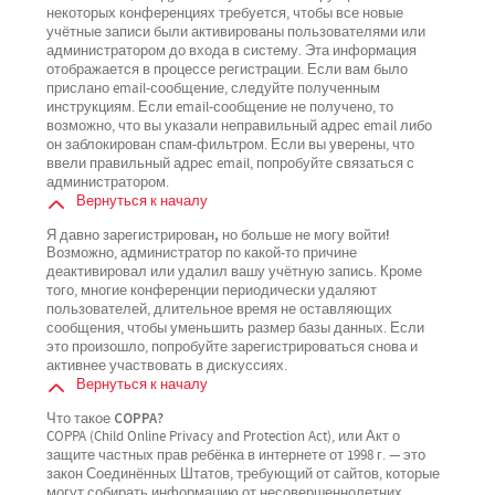
некоторых конференциях требуется, чтобы все новые
учётные записи были активированы пользователями или
администратором до входа в систему. Эта информация
отображается в процессе регистрации. Если вам было
прислано email-сообщение, следуйте полученным
инструкциям. Если email-сообщение не получено, то
возможно, что вы указали неправильный адрес email либо
он заблокирован спам-фильтром. Если вы уверены, что
ввели правильный адрес email, попробуйте связаться с
администратором.
Вернуться к началу
Я давно зарегистрирован, но больше не могу войти!
Возможно, администратор по какой-то причине
деактивировал или удалил вашу учётную запись. Кроме
того, многие конференции периодически удаляют
пользователей, длительное время не оставляющих
сообщения, чтобы уменьшить размер базы данных. Если
это произошло, попробуйте зарегистрироваться снова и
активнее участвовать в дискуссиях.
Вернуться к началу
Что такое COPPA?
COPPA (Child Online Privacy and Protection Act), или Акт о
защите частных прав ребёнка в интернете от 1998 г. — это
закон Соединённых Штатов, требующий от сайтов, которые
могут собирать информацию от несовершеннолетних