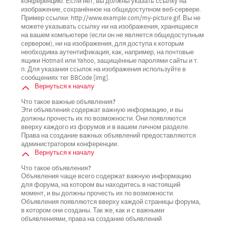
конференцию. Если нет, вы должны указать ссылку на
изображение, сохранённое на общедоступном веб-сервере.
Пример ссылки: http://www.example.com/my-picture.gif. Вы не
можете указывать ссылку ни на изображения, хранящиеся
на вашем компьютере (если он не является общедоступным
сервером), ни на изображения, для доступа к которым
необходима аутентификация, как, например, на почтовые
ящики Hotmail или Yahoo, защищённые паролями сайты и т.
п. Для указания ссылок на изображения используйте в
сообщениях тег BBCode [img].
Вернуться к началу
Что такое важные объявления?
Эти объявления содержат важную информацию, и вы
должны прочесть их по возможности. Они появляются
вверху каждого из форумов и в вашем личном разделе.
Права на создание важных объявлений предоставляются
администратором конференции.
Вернуться к началу
Что такое объявления?
Объявления чаще всего содержат важную информацию
для форума, на котором вы находитесь в настоящий
момент, и вы должны прочесть их по возможности.
Объявления появляются вверху каждой страницы форума,
в котором они созданы. Так же, как и с важными
объявлениями, права на создание объявлений