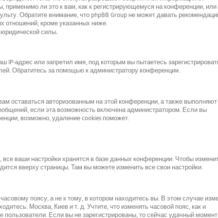
, применимо ли это к вам, как к регистрирующемуся на конференции, или 
льту. Обратите внимание, что phpBB Group не может давать рекомендаци
х отношений, кроме указанных ниже.
 юридической силы.
 IP-адрес или запретил имя, под которым вы пытаетесь зарегистрироват
лей. Обратитесь за помощью к администратору конференции.
 вам оставаться авторизованным на этой конференции, а также выполняют
сообщений, если эта возможность включена администратором. Если вы
нции, возможно, удаление cookies поможет.
все ваши настройки хранятся в базе данных конференции. Чтобы изменит
одится вверху страницы. Там вы можете изменить все свои настройки.
асовому поясу, а не к тому, в котором находитесь вы. В этом случае изм
одитесь: Москва, Киев и т. д. Учтите, что изменять часовой пояс, как и
е пользователи. Если вы не зарегистрированы, то сейчас удачный момент