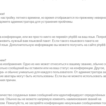
ное!
и настройку летнего времени, но время отображается по-прежнему неверно
ведомите администратора для устранения проблемы.
 конференции, или же просто никто не перевёл phpBB на ваш язык. Попро
новить нужный вам языковой пакет. Если такого языкового пакета не
ой язык. Дополнительную информацию вы можете получить на сайте phpBB
нем?
а изображения. Одно из них может относиться к вашему званию, обычно э
колько сообщений вы оставили или на ваш статус на конференции. Другое,
ара» и обычно уникально для каждого пользователя. От администратора за
акие аватары могут быть использованы. Если вы не можете использовать а
ния причин.
оличество созданных вами сообщений или идентифицируют определённых
ров. Обычно вы не можете напрямую изменять наименования званий на
ором. Пожалуйста, не засоряйте конференцию ненужными сообщениями то