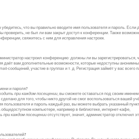
 убедитесь, что вы правильно вводите имя пользователя и пароль. Если 
ы проверить, не был ли вам закрыт доступ к конференции. Также возможно
ференции, свяжитесь с ним для исправления настроек.
 администратор настроил конференцию: должны ли вы зарегистрироваться, 
ция даёт вам дополнительные возможности, которые недоступны анонимн
il-сообщений, участие в группах и т. д. Регистрация займёт у вас всего 
мени и пароля?
одить при каждом посещении
, вы сможете оставаться под своим именем
 сделано для того, чтобы никто другой не смог воспользоваться вашей уч
мя пользователя и пароль каждый раз, вы можете выбрать указанный пунк
а общедоступном компьютере, например в библиотеке, интернет-кафе,
 при каждом посещении
отсутствует, значит, администратор отключил э
пользователей?