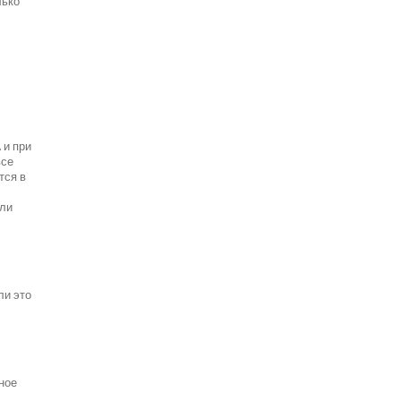
лько
 и при
все
тся в
ели
ли это
ное