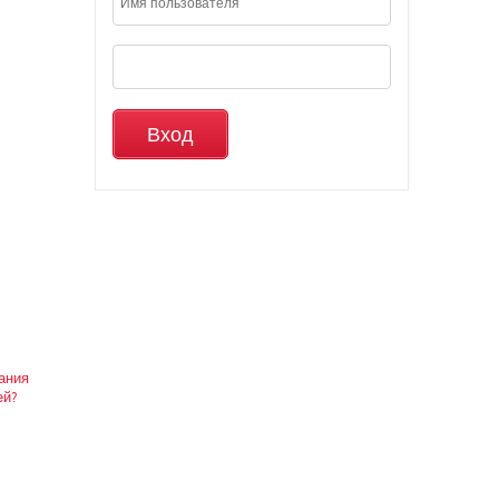
вания
ей?