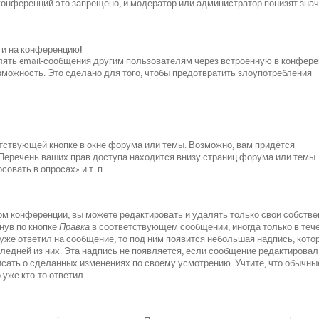
 конференций это запрещено, и модератор или администратор понизят зна
йти на конференцию!
лять email-сообщения другим пользователям через встроенную в конфер
можность. Это сделано для того, чтобы предотвратить злоупотребления
тствующей кнопке в окне форума или темы. Возможно, вам придётся
 Перечень ваших прав доступа находится внизу страниц форума или темы.
овать в опросах» и т. п.
м конференции, вы можете редактировать и удалять только свои собств
нув по кнопке
Правка
в соответствующем сообщении, иногда только в теч
 уже ответил на сообщение, то под ним появится небольшая надпись, кото
следней из них. Эта надпись не появляется, если сообщение редактировал
исать о сделанных изменениях по своему усмотрению. Учтите, что обычны
 уже кто-то ответил.