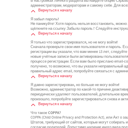
В настройках личного раздела вы найдёте опцию
Скрыва
администраторам, модераторам и самому себе. Для все
Вернуться к началу
Я забыл пароль!
Не паникуйте! Хотя пароль нельзя восстановить, можно
щёлкните на ссылку
Забыли пароль?
. Следуйте инструк
Вернуться к началу
Я только что зарегистрировался, но не могу войти!
Сначала проверьте свои имя пользователя и пароль. Ес
регистрации вы указали, что вам менее 13 лет, следуйт
новые учётные записи были активированы пользователя
процессе регистрации. Если вам было прислано email-с
получено, то возможно, что вы указали неправильный ад
правильный адрес email, попробуйте связаться с админ
Вернуться к началу
Я давно зарегистрирован, но больше не могу войти!
Возможно, администратор по какой-то причине деактиви
периодически удаляют пользователей, длительное вре
произошло, попробуйте зарегистрироваться снова и акти
Вернуться к началу
Что такое COPPA?
COPPA (Child Online Privacy and Protection Act), или Акт 
Штатов, требующий от сайтов, которые могут собирать
согласие родителей. Допустимо наличие иного вида по