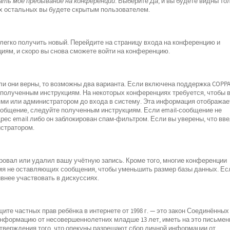
ть моё пребывание на конференции
. Выберите
Да
, и вы будете видны то
х остальных вы будете скрытым пользователем.
 легко получить новый. Перейдите на страницу входа на конференцию и
циям, и скоро вы снова сможете войти на конференцию.
ли они верны, то возможны два варианта. Если включена поддержка COPPA
е полученным инструкциям. На некоторых конференциях требуется, чтобы 
ми или администратором до входа в систему. Эта информация отображае
ообщение, следуйте полученным инструкциям. Если email-сообщение не
рес email либо он заблокирован спам-фильтром. Если вы уверены, что вв
истратором.
ровал или удалил вашу учётную запись. Кроме того, многие конференции
мя не оставляющих сообщения, чтобы уменьшить размер базы данных. Ес
внее участвовать в дискуссиях.
о защите частных прав ребёнка в интернете от 1998 г. — это закон Соединённых
 информацию от несовершеннолетних младше 13 лет, иметь на это письмен
дтверждения того, что опекуны разрешают сбор личной информации от