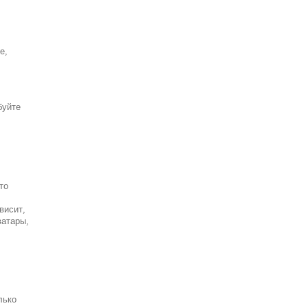
е,
буйте
то
висит,
ватары,
лько