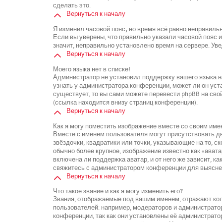
сделать это.
Вернуться к началу
Я изменил часовой пояс, но время всё равно неправиль
Если вы уверены, что правильно указали часовой пояс 
значит, неправильно установлено время на сервере. У
Вернуться к началу
Моего языка нет в списке!
Администратор не установил поддержку вашего языка на
узнать у администратора конференции, может ли он уста
существует, то вы сами можете перевести phpBB на св
(ссылка находится внизу страниц конференции).
Вернуться к началу
Как я могу поместить изображение вместе со своим име
Вместе с именем пользователя могут присутствовать дв
звёздочки, квадратики или точки, указывающие на то, с
обычно более крупное, изображение известно как «ават
включена ли поддержка аватар, и от него же зависит, к
свяжитесь с администратором конференции для выясне
Вернуться к началу
Что такое звание и как я могу изменить его?
Звания, отображаемые под вашим именем, отражают к
пользователей: например, модераторов и администрато
конференции, так как они установлены её администрат