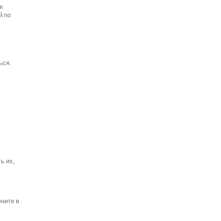
к
й по
ься.
ь их,
ените в