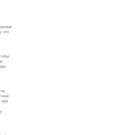
данные
, что
чтобы
ым
пару
 на
ётной
т при
ту