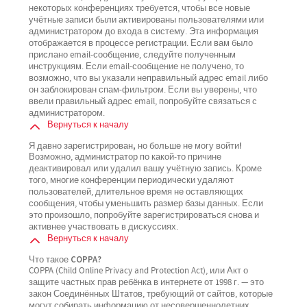
некоторых конференциях требуется, чтобы все новые
учётные записи были активированы пользователями или
администратором до входа в систему. Эта информация
отображается в процессе регистрации. Если вам было
прислано email-сообщение, следуйте полученным
инструкциям. Если email-сообщение не получено, то
возможно, что вы указали неправильный адрес email либо
он заблокирован спам-фильтром. Если вы уверены, что
ввели правильный адрес email, попробуйте связаться с
администратором.
Вернуться к началу
Я давно зарегистрирован, но больше не могу войти!
Возможно, администратор по какой-то причине
деактивировал или удалил вашу учётную запись. Кроме
того, многие конференции периодически удаляют
пользователей, длительное время не оставляющих
сообщения, чтобы уменьшить размер базы данных. Если
это произошло, попробуйте зарегистрироваться снова и
активнее участвовать в дискуссиях.
Вернуться к началу
Что такое COPPA?
COPPA (Child Online Privacy and Protection Act), или Акт о
защите частных прав ребёнка в интернете от 1998 г. — это
закон Соединённых Штатов, требующий от сайтов, которые
могут собирать информацию от несовершеннолетних