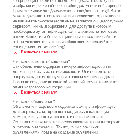
конференцию. Если нет, вы должны указать ссылку на
изображение, сохранённое на общедоступном веб-сервере.
Пример ссылки: http://www.example.com/my-picture.gif. Вы не
можете указывать ссылку ни на изображения, хранящиеся
на вашем компьютере (если он не является общедоступным
сервером), ни на изображения, для доступа к которым
необходима аутентификация, как, например, на почтовые
ящики Hotmail или Yahoo, защищённые паролями сайты и т.
п. Для указания ссылок на изображения используйте в
сообщениях тег BBCode [img].
Вернуться к началу
Что такое важные объявления?
Эти объявления содержат важную информацию, и вы
должны прочесть их по возможности. Они появляются
вверху каждого из форумов и в вашем личном разделе.
Права на создание важных объявлений предоставляются
администратором конференции.
Вернуться к началу
Что такое объявления?
Объявления чаще всего содержат важную информацию
для форума, на котором вы находитесь в настоящий
момент, и вы должны прочесть их по возможности.
Объявления появляются вверху каждой страницы форума,
в котором они созданы. Так же, как и с важными
объявлениями, права на создание объявлений