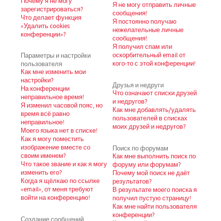
Почему я не могу
Я не могу отправить личные
зарегистрироваться?
сообщения!
Что делает функция
Я постоянно получаю
«Удалить cookies
нежелательные личные
конференции»?
сообщения!
Я получил спам или
Параметры и настройки
оскорбительный email от
пользователя
кого-то с этой конференции!
Как мне изменить мои
настройки?
Друзья и недруги
На конференции
Что означают списки друзей
неправильное время!
и недругов?
Я изменил часовой пояс, но
Как мне добавлять/удалять
время всё равно
пользователей в списках
неправильное!
моих друзей и недругов?
Моего языка нет в списке!
Как я могу поместить
изображение вместе со
Поиск по форумам
своим именем?
Как мне выполнить поиск по
Что такое звание и как я могу
форуму или форумам?
изменить его?
Почему мой поиск не даёт
Когда я щёлкаю по ссылке
результатов?
«email», от меня требуют
В результате моего поиска я
войти на конференцию!
получил пустую страницу!
Как мне найти пользователя
конференции?
Создание сообщений