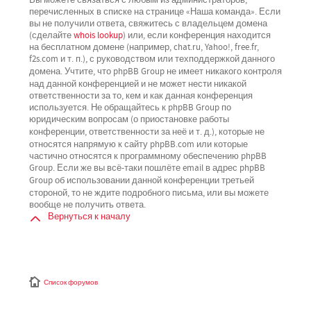
перечисленных в списке на странице «Наша команда». Если
вы не получили ответа, свяжитесь с владельцем домена
(сделайте
whois lookup
) или, если конференция находится
на бесплатном домене (например, chat.ru, Yahoo!, free.fr,
f2s.com и т. п.), с руководством или техподдержкой данного
не имеет никакого контроля
домена. Учтите, что phpBB Group
над данной конференцией
и не может нести никакой
ответственности за то, кем и как данная конференция
используется. Не обращайтесь к phpBB Group по
юридическим вопросам (о приостановке работы
не
конференции, ответственности за неё и т. д.), которые
относятся напрямую
к сайту phpBB.com или которые
частично относятся к программному обеспечению phpBB
Group. Если же вы всё-таки пошлёте email в адрес phpBB
третьей
Group об использовании данной конференции
стороной
, то не ждите подробного письма, или вы можете
вообще не получить ответа.
Вернуться к началу
Список форумов