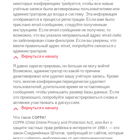
некоторых конференциях требуется, чтобы все новые
учётные записи были активированы пользователями или
администратором до входа в систему. Эта информация
отображается в процессе регистрации. Если вам было
прислано email-сообщение, следуйте полученным
инструкциям. Если email-сообщение не получено, то
возможно, что вы указали неправильный адрес email либо
он заблокирован спам-фильтром. Если вы уверены, что
ввели правильный адрес email, попробуйте связаться с
администратором.
Вернуться к началу
Я давно зарегистрирован, но больше не могу войти!
Возможно, администратор по какой-то причине
деактивировал или удалил вашу учётную запись. Кроме
того, многие конференции периодически удаляют
пользователей, длительное время не оставляющих
сообщения, чтобы уменьшить размер базы данных. Если
это произошло, попробуйте зарегистрироваться снова и
активнее участвовать в дискуссиях.
Вернуться к началу
Что такое COPPA?
COPPA (Child Online Privacy and Protection Act), или Акт о
защите частных прав ребёнка в интернете от 1998 г. — это
закон Соединённых Штатов, требующий от сайтов, которые
могут собирать информацию от несовершеннолетних