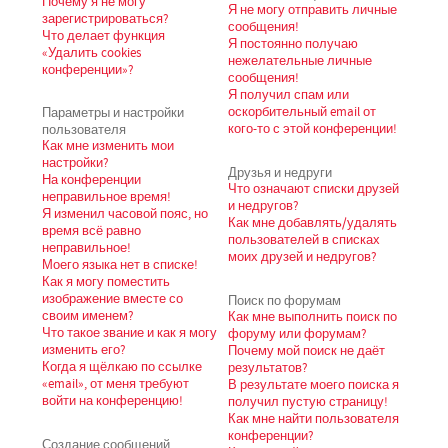
Почему я не могу
Я не могу отправить личные
зарегистрироваться?
сообщения!
Что делает функция
Я постоянно получаю
«Удалить cookies
нежелательные личные
конференции»?
сообщения!
Я получил спам или
Параметры и настройки
оскорбительный email от
пользователя
кого-то с этой конференции!
Как мне изменить мои
настройки?
Друзья и недруги
На конференции
Что означают списки друзей
неправильное время!
и недругов?
Я изменил часовой пояс, но
Как мне добавлять/удалять
время всё равно
пользователей в списках
неправильное!
моих друзей и недругов?
Моего языка нет в списке!
Как я могу поместить
изображение вместе со
Поиск по форумам
своим именем?
Как мне выполнить поиск по
Что такое звание и как я могу
форуму или форумам?
изменить его?
Почему мой поиск не даёт
Когда я щёлкаю по ссылке
результатов?
«email», от меня требуют
В результате моего поиска я
войти на конференцию!
получил пустую страницу!
Как мне найти пользователя
конференции?
Создание сообщений