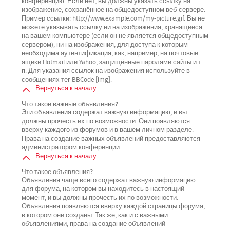
конференцию. Если нет, вы должны указать ссылку на
изображение, сохранённое на общедоступном веб-сервере.
Пример ссылки: http://www.example.com/my-picture.gif. Вы не
можете указывать ссылку ни на изображения, хранящиеся
на вашем компьютере (если он не является общедоступным
сервером), ни на изображения, для доступа к которым
необходима аутентификация, как, например, на почтовые
ящики Hotmail или Yahoo, защищённые паролями сайты и т.
п. Для указания ссылок на изображения используйте в
сообщениях тег BBCode [img].
Вернуться к началу
Что такое важные объявления?
Эти объявления содержат важную информацию, и вы
должны прочесть их по возможности. Они появляются
вверху каждого из форумов и в вашем личном разделе.
Права на создание важных объявлений предоставляются
администратором конференции.
Вернуться к началу
Что такое объявления?
Объявления чаще всего содержат важную информацию
для форума, на котором вы находитесь в настоящий
момент, и вы должны прочесть их по возможности.
Объявления появляются вверху каждой страницы форума,
в котором они созданы. Так же, как и с важными
объявлениями, права на создание объявлений