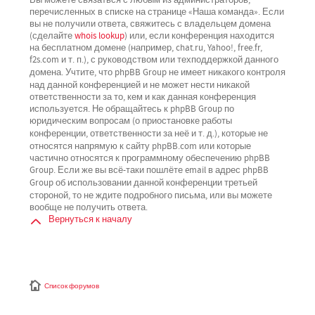
перечисленных в списке на странице «Наша команда». Если
вы не получили ответа, свяжитесь с владельцем домена
(сделайте
whois lookup
) или, если конференция находится
на бесплатном домене (например, chat.ru, Yahoo!, free.fr,
f2s.com и т. п.), с руководством или техподдержкой данного
не имеет никакого контроля
домена. Учтите, что phpBB Group
над данной конференцией
и не может нести никакой
ответственности за то, кем и как данная конференция
используется. Не обращайтесь к phpBB Group по
юридическим вопросам (о приостановке работы
не
конференции, ответственности за неё и т. д.), которые
относятся напрямую
к сайту phpBB.com или которые
частично относятся к программному обеспечению phpBB
Group. Если же вы всё-таки пошлёте email в адрес phpBB
третьей
Group об использовании данной конференции
стороной
, то не ждите подробного письма, или вы можете
вообще не получить ответа.
Вернуться к началу
Список форумов