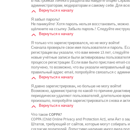
В настройках личного раздела вы найдёте опцию
Скрыва
администраторам, модераторам и самому себе. Для все
Вернуться к началу
Я забыл пароль!
Не паникуйте! Хотя пароль нельзя восстановить, можно
щёлкните на ссылку
Забыли пароль?
. Следуйте инструк
Вернуться к началу
Я только что зарегистрировался, но не могу войти!
Сначала проверьте свои имя пользователя и пароль. Ес
регистрации вы указали, что вам менее 13 лет, следуйт
новые учётные записи были активированы пользователя
процессе регистрации. Если вам было прислано email-с
получено, то возможно, что вы указали неправильный ад
правильный адрес email, попробуйте связаться с админ
Вернуться к началу
Я давно зарегистрирован, но больше не могу войти!
Возможно, администратор по какой-то причине деактиви
периодически удаляют пользователей, длительное вре
произошло, попробуйте зарегистрироваться снова и акти
Вернуться к началу
Что такое COPPA?
COPPA (Child Online Privacy and Protection Act), или Акт 
Штатов, требующий от сайтов, которые могут собирать
согласие родителей. Допустимо наличие иного вида по