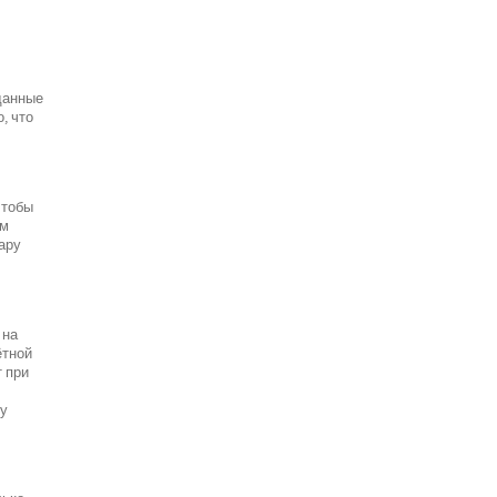
данные
, что
чтобы
ым
пару
 на
ётной
т при
ту