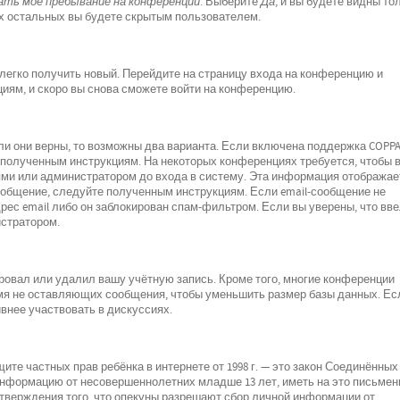
ть моё пребывание на конференции
. Выберите
Да
, и вы будете видны то
х остальных вы будете скрытым пользователем.
 легко получить новый. Перейдите на страницу входа на конференцию и
циям, и скоро вы снова сможете войти на конференцию.
ли они верны, то возможны два варианта. Если включена поддержка COPPA
е полученным инструкциям. На некоторых конференциях требуется, чтобы 
ми или администратором до входа в систему. Эта информация отображае
ообщение, следуйте полученным инструкциям. Если email-сообщение не
рес email либо он заблокирован спам-фильтром. Если вы уверены, что вв
истратором.
ровал или удалил вашу учётную запись. Кроме того, многие конференции
мя не оставляющих сообщения, чтобы уменьшить размер базы данных. Ес
внее участвовать в дискуссиях.
о защите частных прав ребёнка в интернете от 1998 г. — это закон Соединённых
 информацию от несовершеннолетних младше 13 лет, иметь на это письмен
дтверждения того, что опекуны разрешают сбор личной информации от