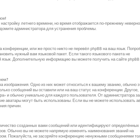
ное!
и настройку летнего времени, но время отображается по-прежнему неверно
ведомите администратора для устранения проблемы.
 конференции, или же просто никто не перевёл phpBB на ваш язык. Попро
новить нужный вам языковой пакет. Если такого языкового пакета не
ой язык. Дополнительную информацию вы можете получить на сайте phpBB
нем?
а изображения. Одно из них может относиться к вашему званию, обычно э
колько сообщений вы оставили или на ваш статус на конференции. Другое,
ара» и обычно уникально для каждого пользователя. От администратора за
акие аватары могут быть использованы. Если вы не можете использовать а
ния причин.
оличество созданных вами сообщений или идентифицируют определённых
ров. Обычно вы не можете напрямую изменять наименования званий на
ором. Пожалуйста, не засоряйте конференцию ненужными сообщениями то