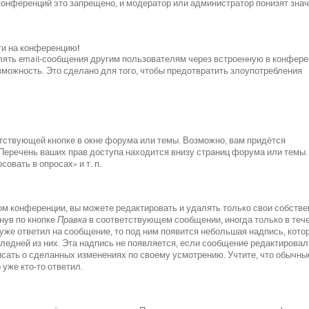
 конференций это запрещено, и модератор или администратор понизят зна
йти на конференцию!
лять email-сообщения другим пользователям через встроенную в конфер
можность. Это сделано для того, чтобы предотвратить злоупотребления
тствующей кнопке в окне форума или темы. Возможно, вам придётся
 Перечень ваших прав доступа находится внизу страниц форума или темы.
овать в опросах» и т. п.
м конференции, вы можете редактировать и удалять только свои собств
нув по кнопке
Правка
в соответствующем сообщении, иногда только в теч
 уже ответил на сообщение, то под ним появится небольшая надпись, кото
следней из них. Эта надпись не появляется, если сообщение редактировал
исать о сделанных изменениях по своему усмотрению. Учтите, что обычны
 уже кто-то ответил.