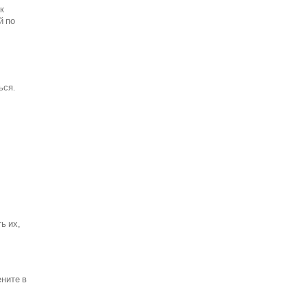
к
й по
ься.
ь их,
ените в