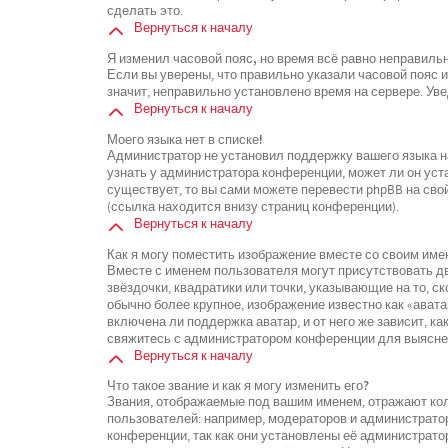
сделать это.
Вернуться к началу
Я изменил часовой пояс, но время всё равно неправиль
Если вы уверены, что правильно указали часовой пояс 
значит, неправильно установлено время на сервере. У
Вернуться к началу
Моего языка нет в списке!
Администратор не установил поддержку вашего языка на
узнать у администратора конференции, может ли он уста
существует, то вы сами можете перевести phpBB на св
(ссылка находится внизу страниц конференции).
Вернуться к началу
Как я могу поместить изображение вместе со своим име
Вместе с именем пользователя могут присутствовать дв
звёздочки, квадратики или точки, указывающие на то, с
обычно более крупное, изображение известно как «ават
включена ли поддержка аватар, и от него же зависит, к
свяжитесь с администратором конференции для выясне
Вернуться к началу
Что такое звание и как я могу изменить его?
Звания, отображаемые под вашим именем, отражают к
пользователей: например, модераторов и администрато
конференции, так как они установлены её администрат