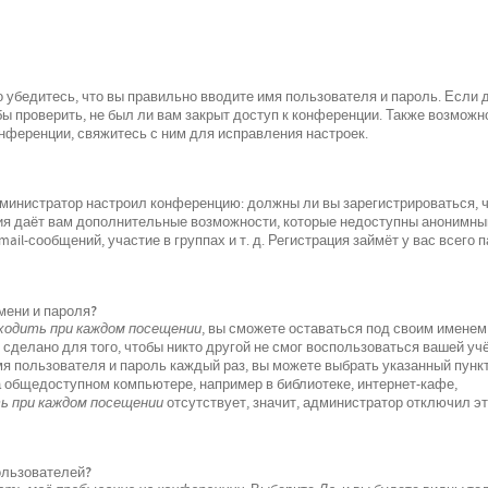
 убедитесь, что вы правильно вводите имя пользователя и пароль. Если 
ы проверить, не был ли вам закрыт доступ к конференции. Также возможно
ференции, свяжитесь с ним для исправления настроек.
 администратор настроил конференцию: должны ли вы зарегистрироваться, 
ция даёт вам дополнительные возможности, которые недоступны анонимн
il-сообщений, участие в группах и т. д. Регистрация займёт у вас всего 
мени и пароля?
одить при каждом посещении
, вы сможете оставаться под своим именем
 сделано для того, чтобы никто другой не смог воспользоваться вашей уч
мя пользователя и пароль каждый раз, вы можете выбрать указанный пунк
а общедоступном компьютере, например в библиотеке, интернет-кафе,
 при каждом посещении
отсутствует, значит, администратор отключил э
пользователей?