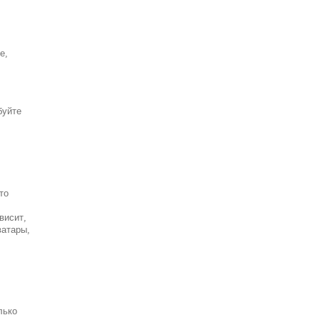
е,
буйте
то
висит,
ватары,
лько