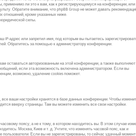
, применимо ли это к вам, как к регистрирующемуся на конференции, или 
льту. Обратите внимание, что phpBB Group не может давать рекомендаци
х отношений, кроме указанных ниже.
 юридической силы.
 IP-адрес или запретил имя, под которым вы пытаетесь зарегистрироват
лей. Обратитесь за помощью к администратору конференции.
 вам оставаться авторизованным на этой конференции, а также выполняют
сообщений, если эта возможность включена администратором. Если вы
нции, возможно, удаление cookies поможет.
все ваши настройки хранятся в базе данных конференции. Чтобы изменит
одится вверху страницы. Там вы можете изменить все свои настройки.
асовому поясу, а не к тому, в котором находитесь вы. В этом случае изм
одитесь: Москва, Киев и т. д. Учтите, что изменять часовой пояс, как и
е пользователи. Если вы не зарегистрированы, то сейчас удачный момент