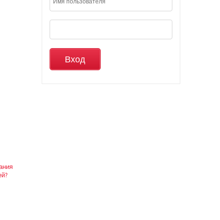
вания
ей?