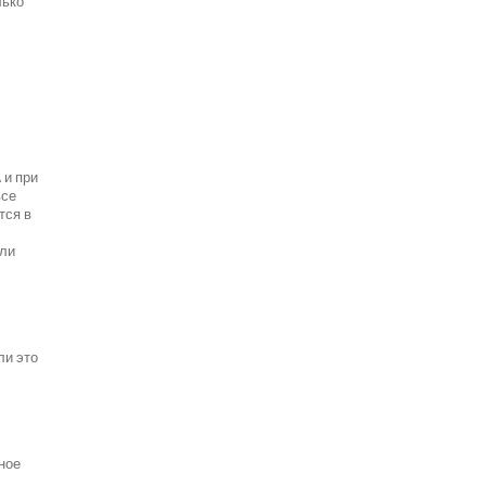
лько
 и при
все
тся в
ели
ли это
ное