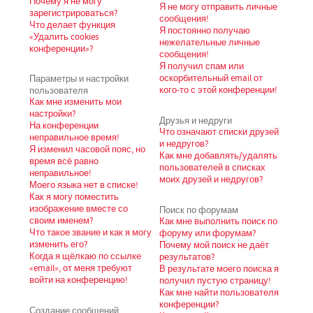
Почему я не могу
Я не могу отправить личные
зарегистрироваться?
сообщения!
Что делает функция
Я постоянно получаю
«Удалить cookies
нежелательные личные
конференции»?
сообщения!
Я получил спам или
Параметры и настройки
оскорбительный email от
пользователя
кого-то с этой конференции!
Как мне изменить мои
настройки?
Друзья и недруги
На конференции
Что означают списки друзей
неправильное время!
и недругов?
Я изменил часовой пояс, но
Как мне добавлять/удалять
время всё равно
пользователей в списках
неправильное!
моих друзей и недругов?
Моего языка нет в списке!
Как я могу поместить
изображение вместе со
Поиск по форумам
своим именем?
Как мне выполнить поиск по
Что такое звание и как я могу
форуму или форумам?
изменить его?
Почему мой поиск не даёт
Когда я щёлкаю по ссылке
результатов?
«email», от меня требуют
В результате моего поиска я
войти на конференцию!
получил пустую страницу!
Как мне найти пользователя
конференции?
Создание сообщений