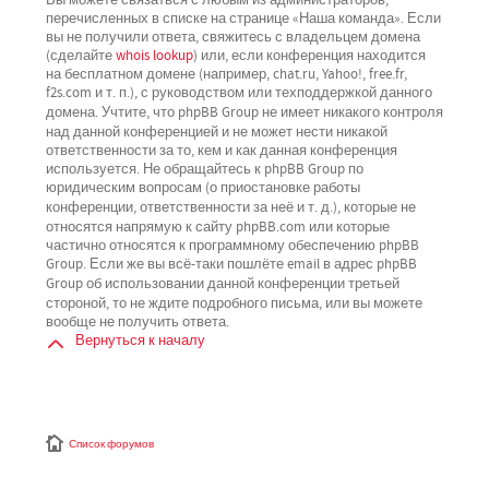
перечисленных в списке на странице «Наша команда». Если
вы не получили ответа, свяжитесь с владельцем домена
(сделайте
whois lookup
) или, если конференция находится
на бесплатном домене (например, chat.ru, Yahoo!, free.fr,
f2s.com и т. п.), с руководством или техподдержкой данного
не имеет никакого контроля
домена. Учтите, что phpBB Group
над данной конференцией
и не может нести никакой
ответственности за то, кем и как данная конференция
используется. Не обращайтесь к phpBB Group по
юридическим вопросам (о приостановке работы
не
конференции, ответственности за неё и т. д.), которые
относятся напрямую
к сайту phpBB.com или которые
частично относятся к программному обеспечению phpBB
Group. Если же вы всё-таки пошлёте email в адрес phpBB
третьей
Group об использовании данной конференции
стороной
, то не ждите подробного письма, или вы можете
вообще не получить ответа.
Вернуться к началу
Список форумов