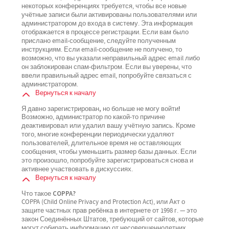
некоторых конференциях требуется, чтобы все новые
учётные записи были активированы пользователями или
администратором до входа в систему. Эта информация
отображается в процессе регистрации. Если вам было
прислано email-сообщение, следуйте полученным
инструкциям. Если email-сообщение не получено, то
возможно, что вы указали неправильный адрес email либо
он заблокирован спам-фильтром. Если вы уверены, что
ввели правильный адрес email, попробуйте связаться с
администратором.
Вернуться к началу
Я давно зарегистрирован, но больше не могу войти!
Возможно, администратор по какой-то причине
деактивировал или удалил вашу учётную запись. Кроме
того, многие конференции периодически удаляют
пользователей, длительное время не оставляющих
сообщения, чтобы уменьшить размер базы данных. Если
это произошло, попробуйте зарегистрироваться снова и
активнее участвовать в дискуссиях.
Вернуться к началу
Что такое COPPA?
COPPA (Child Online Privacy and Protection Act), или Акт о
защите частных прав ребёнка в интернете от 1998 г. — это
закон Соединённых Штатов, требующий от сайтов, которые
могут собирать информацию от несовершеннолетних