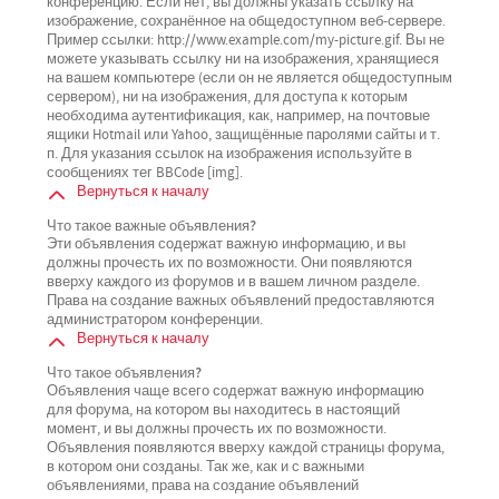
конференцию. Если нет, вы должны указать ссылку на
изображение, сохранённое на общедоступном веб-сервере.
Пример ссылки: http://www.example.com/my-picture.gif. Вы не
можете указывать ссылку ни на изображения, хранящиеся
на вашем компьютере (если он не является общедоступным
сервером), ни на изображения, для доступа к которым
необходима аутентификация, как, например, на почтовые
ящики Hotmail или Yahoo, защищённые паролями сайты и т.
п. Для указания ссылок на изображения используйте в
сообщениях тег BBCode [img].
Вернуться к началу
Что такое важные объявления?
Эти объявления содержат важную информацию, и вы
должны прочесть их по возможности. Они появляются
вверху каждого из форумов и в вашем личном разделе.
Права на создание важных объявлений предоставляются
администратором конференции.
Вернуться к началу
Что такое объявления?
Объявления чаще всего содержат важную информацию
для форума, на котором вы находитесь в настоящий
момент, и вы должны прочесть их по возможности.
Объявления появляются вверху каждой страницы форума,
в котором они созданы. Так же, как и с важными
объявлениями, права на создание объявлений