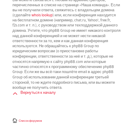
перечисленных в списке на странице «Наша команда». Если
вы не получили ответа, свяжитесь с владельцем домена
(сделайте
whois lookup
) или, если конференция находится
на бесплатном домене (например, chat.ru, Yahoo!, free.fr,
f2s.com и т. п.), с руководством или техподдержкой данного
не имеет никакого контроля
домена. Учтите, что phpBB Group
над данной конференцией
и не может нести никакой
ответственности за то, кем и как данная конференция
используется. Не обращайтесь к phpBB Group по
юридическим вопросам (о приостановке работы
не
конференции, ответственности за неё и т. д.), которые
относятся напрямую
к сайту phpBB.com или которые
частично относятся к программному обеспечению phpBB
Group. Если же вы всё-таки пошлёте email в адрес phpBB
третьей
Group об использовании данной конференции
стороной
, то не ждите подробного письма, или вы можете
вообще не получить ответа.
Вернуться к началу
Список форумов