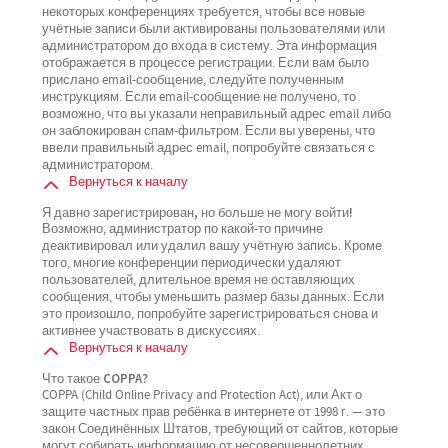
некоторых конференциях требуется, чтобы все новые
учётные записи были активированы пользователями или
администратором до входа в систему. Эта информация
отображается в процессе регистрации. Если вам было
прислано email-сообщение, следуйте полученным
инструкциям. Если email-сообщение не получено, то
возможно, что вы указали неправильный адрес email либо
он заблокирован спам-фильтром. Если вы уверены, что
ввели правильный адрес email, попробуйте связаться с
администратором.
Вернуться к началу
Я давно зарегистрирован, но больше не могу войти!
Возможно, администратор по какой-то причине
деактивировал или удалил вашу учётную запись. Кроме
того, многие конференции периодически удаляют
пользователей, длительное время не оставляющих
сообщения, чтобы уменьшить размер базы данных. Если
это произошло, попробуйте зарегистрироваться снова и
активнее участвовать в дискуссиях.
Вернуться к началу
Что такое COPPA?
COPPA (Child Online Privacy and Protection Act), или Акт о
защите частных прав ребёнка в интернете от 1998 г. — это
закон Соединённых Штатов, требующий от сайтов, которые
могут собирать информацию от несовершеннолетних