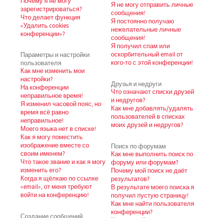
Почему я не могу
Я не могу отправить личные
зарегистрироваться?
сообщения!
Что делает функция
Я постоянно получаю
«Удалить cookies
нежелательные личные
конференции»?
сообщения!
Я получил спам или
Параметры и настройки
оскорбительный email от
пользователя
кого-то с этой конференции!
Как мне изменить мои
настройки?
Друзья и недруги
На конференции
Что означают списки друзей
неправильное время!
и недругов?
Я изменил часовой пояс, но
Как мне добавлять/удалять
время всё равно
пользователей в списках
неправильное!
моих друзей и недругов?
Моего языка нет в списке!
Как я могу поместить
изображение вместе со
Поиск по форумам
своим именем?
Как мне выполнить поиск по
Что такое звание и как я могу
форуму или форумам?
изменить его?
Почему мой поиск не даёт
Когда я щёлкаю по ссылке
результатов?
«email», от меня требуют
В результате моего поиска я
войти на конференцию!
получил пустую страницу!
Как мне найти пользователя
конференции?
Создание сообщений