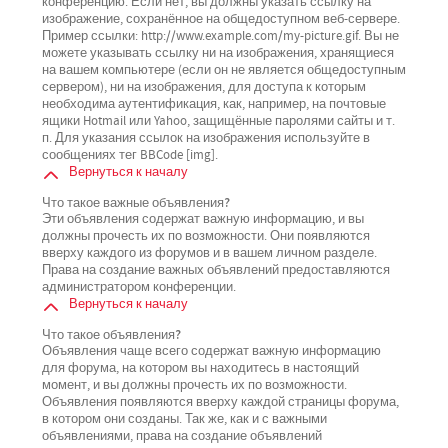
конференцию. Если нет, вы должны указать ссылку на
изображение, сохранённое на общедоступном веб-сервере.
Пример ссылки: http://www.example.com/my-picture.gif. Вы не
можете указывать ссылку ни на изображения, хранящиеся
на вашем компьютере (если он не является общедоступным
сервером), ни на изображения, для доступа к которым
необходима аутентификация, как, например, на почтовые
ящики Hotmail или Yahoo, защищённые паролями сайты и т.
п. Для указания ссылок на изображения используйте в
сообщениях тег BBCode [img].
Вернуться к началу
Что такое важные объявления?
Эти объявления содержат важную информацию, и вы
должны прочесть их по возможности. Они появляются
вверху каждого из форумов и в вашем личном разделе.
Права на создание важных объявлений предоставляются
администратором конференции.
Вернуться к началу
Что такое объявления?
Объявления чаще всего содержат важную информацию
для форума, на котором вы находитесь в настоящий
момент, и вы должны прочесть их по возможности.
Объявления появляются вверху каждой страницы форума,
в котором они созданы. Так же, как и с важными
объявлениями, права на создание объявлений