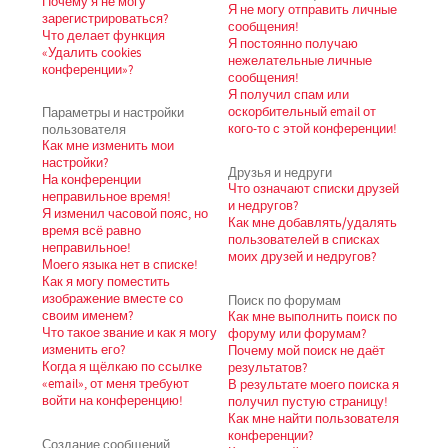
Почему я не могу
Я не могу отправить личные
зарегистрироваться?
сообщения!
Что делает функция
Я постоянно получаю
«Удалить cookies
нежелательные личные
конференции»?
сообщения!
Я получил спам или
Параметры и настройки
оскорбительный email от
пользователя
кого-то с этой конференции!
Как мне изменить мои
настройки?
Друзья и недруги
На конференции
Что означают списки друзей
неправильное время!
и недругов?
Я изменил часовой пояс, но
Как мне добавлять/удалять
время всё равно
пользователей в списках
неправильное!
моих друзей и недругов?
Моего языка нет в списке!
Как я могу поместить
изображение вместе со
Поиск по форумам
своим именем?
Как мне выполнить поиск по
Что такое звание и как я могу
форуму или форумам?
изменить его?
Почему мой поиск не даёт
Когда я щёлкаю по ссылке
результатов?
«email», от меня требуют
В результате моего поиска я
войти на конференцию!
получил пустую страницу!
Как мне найти пользователя
конференции?
Создание сообщений