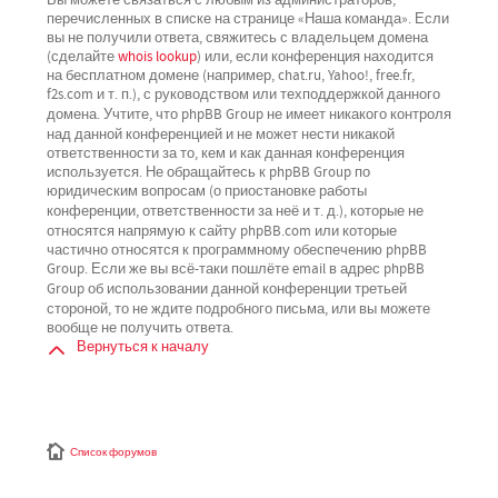
перечисленных в списке на странице «Наша команда». Если
вы не получили ответа, свяжитесь с владельцем домена
(сделайте
whois lookup
) или, если конференция находится
на бесплатном домене (например, chat.ru, Yahoo!, free.fr,
f2s.com и т. п.), с руководством или техподдержкой данного
не имеет никакого контроля
домена. Учтите, что phpBB Group
над данной конференцией
и не может нести никакой
ответственности за то, кем и как данная конференция
используется. Не обращайтесь к phpBB Group по
юридическим вопросам (о приостановке работы
не
конференции, ответственности за неё и т. д.), которые
относятся напрямую
к сайту phpBB.com или которые
частично относятся к программному обеспечению phpBB
Group. Если же вы всё-таки пошлёте email в адрес phpBB
третьей
Group об использовании данной конференции
стороной
, то не ждите подробного письма, или вы можете
вообще не получить ответа.
Вернуться к началу
Список форумов