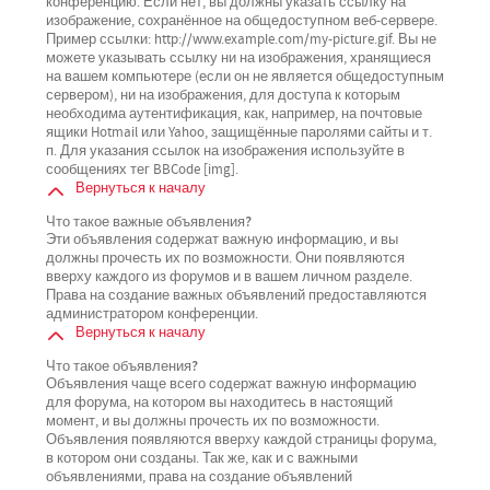
конференцию. Если нет, вы должны указать ссылку на
изображение, сохранённое на общедоступном веб-сервере.
Пример ссылки: http://www.example.com/my-picture.gif. Вы не
можете указывать ссылку ни на изображения, хранящиеся
на вашем компьютере (если он не является общедоступным
сервером), ни на изображения, для доступа к которым
необходима аутентификация, как, например, на почтовые
ящики Hotmail или Yahoo, защищённые паролями сайты и т.
п. Для указания ссылок на изображения используйте в
сообщениях тег BBCode [img].
Вернуться к началу
Что такое важные объявления?
Эти объявления содержат важную информацию, и вы
должны прочесть их по возможности. Они появляются
вверху каждого из форумов и в вашем личном разделе.
Права на создание важных объявлений предоставляются
администратором конференции.
Вернуться к началу
Что такое объявления?
Объявления чаще всего содержат важную информацию
для форума, на котором вы находитесь в настоящий
момент, и вы должны прочесть их по возможности.
Объявления появляются вверху каждой страницы форума,
в котором они созданы. Так же, как и с важными
объявлениями, права на создание объявлений