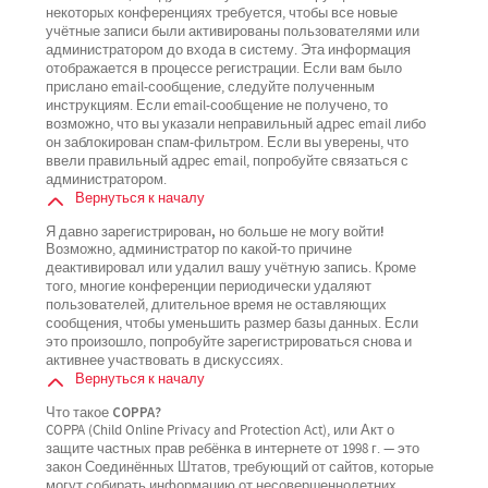
некоторых конференциях требуется, чтобы все новые
учётные записи были активированы пользователями или
администратором до входа в систему. Эта информация
отображается в процессе регистрации. Если вам было
прислано email-сообщение, следуйте полученным
инструкциям. Если email-сообщение не получено, то
возможно, что вы указали неправильный адрес email либо
он заблокирован спам-фильтром. Если вы уверены, что
ввели правильный адрес email, попробуйте связаться с
администратором.
Вернуться к началу
Я давно зарегистрирован, но больше не могу войти!
Возможно, администратор по какой-то причине
деактивировал или удалил вашу учётную запись. Кроме
того, многие конференции периодически удаляют
пользователей, длительное время не оставляющих
сообщения, чтобы уменьшить размер базы данных. Если
это произошло, попробуйте зарегистрироваться снова и
активнее участвовать в дискуссиях.
Вернуться к началу
Что такое COPPA?
COPPA (Child Online Privacy and Protection Act), или Акт о
защите частных прав ребёнка в интернете от 1998 г. — это
закон Соединённых Штатов, требующий от сайтов, которые
могут собирать информацию от несовершеннолетних