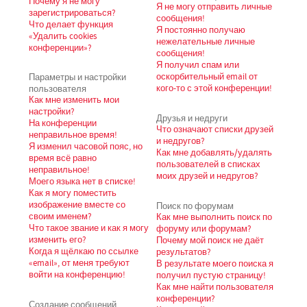
Почему я не могу
Я не могу отправить личные
зарегистрироваться?
сообщения!
Что делает функция
Я постоянно получаю
«Удалить cookies
нежелательные личные
конференции»?
сообщения!
Я получил спам или
Параметры и настройки
оскорбительный email от
пользователя
кого-то с этой конференции!
Как мне изменить мои
настройки?
Друзья и недруги
На конференции
Что означают списки друзей
неправильное время!
и недругов?
Я изменил часовой пояс, но
Как мне добавлять/удалять
время всё равно
пользователей в списках
неправильное!
моих друзей и недругов?
Моего языка нет в списке!
Как я могу поместить
изображение вместе со
Поиск по форумам
своим именем?
Как мне выполнить поиск по
Что такое звание и как я могу
форуму или форумам?
изменить его?
Почему мой поиск не даёт
Когда я щёлкаю по ссылке
результатов?
«email», от меня требуют
В результате моего поиска я
войти на конференцию!
получил пустую страницу!
Как мне найти пользователя
конференции?
Создание сообщений