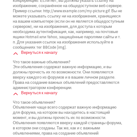
конференцию. Если нет, вы должны указать ссылку на
изображение, сохранённое на общедоступном веб-сервере.
Пример ссылки: http://www.example.com/my-picture.gif. Вы не
можете указывать ссылку ни на изображения, хранящиеся
на вашем компьютере (если он не является общедоступным
сервером), ни на изображения, для доступа к которым
необходима аутентификация, как, например, на почтовые
ящики Hotmail или Yahoo, защищённые паролями сайты и т.
п. Для указания ссылок на изображения используйте в
сообщениях тег BBCode [img].
Вернуться к началу
Что такое важные объявления?
Эти объявления содержат важную информацию, и вы
должны прочесть их по возможности. Они появляются
вверху каждого из форумов и в вашем личном разделе.
Права на создание важных объявлений предоставляются
администратором конференции.
Вернуться к началу
Что такое объявления?
Объявления чаще всего содержат важную информацию
для форума, на котором вы находитесь в настоящий
момент, и вы должны прочесть их по возможности.
Объявления появляются вверху каждой страницы форума,
в котором они созданы. Так же, как и с важными
объявлениями, права на создание объявлений