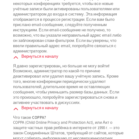
некоторых конференциях требуется, чтобы все новые
учётные записи были активированы пользователями или
администратором до входа в систему. Эта информация
отображается в процессе регистрации. Если вам было
прислано email-сообщение, следуйте полученным
инструкциям. Если email-сообщение не получено, то
возможно, что вы указали неправильный адрес email либо
он заблокирован спам-фильтром. Если вы уверены, что
ввели правильный адрес email, попробуйте связаться с
администратором.
Вернуться к началу
Я давно зарегистрирован, но больше не могу войти!
Возможно, администратор по какой-то причине
деактивировал или удалил вашу учётную запись. Кроме
того, многие конференции периодически удаляют
пользователей, длительное время не оставляющих
сообщения, чтобы уменьшить размер базы данных. Если
это произошло, попробуйте зарегистрироваться снова и
активнее участвовать в дискуссиях.
Вернуться к началу
Что такое COPPA?
COPPA (Child Online Privacy and Protection Act), или Акт о
защите частных прав ребёнка в интернете от 1998 г. — это
закон Соединённых Штатов, требующий от сайтов, которые
могут собирать информацию от несовершеннолетних