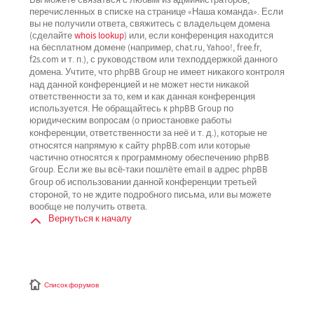
перечисленных в списке на странице «Наша команда». Если
вы не получили ответа, свяжитесь с владельцем домена
(сделайте
whois lookup
) или, если конференция находится
на бесплатном домене (например, chat.ru, Yahoo!, free.fr,
f2s.com и т. п.), с руководством или техподдержкой данного
не имеет никакого контроля
домена. Учтите, что phpBB Group
над данной конференцией
и не может нести никакой
ответственности за то, кем и как данная конференция
используется. Не обращайтесь к phpBB Group по
юридическим вопросам (о приостановке работы
не
конференции, ответственности за неё и т. д.), которые
относятся напрямую
к сайту phpBB.com или которые
частично относятся к программному обеспечению phpBB
Group. Если же вы всё-таки пошлёте email в адрес phpBB
третьей
Group об использовании данной конференции
стороной
, то не ждите подробного письма, или вы можете
вообще не получить ответа.
Вернуться к началу
Список форумов