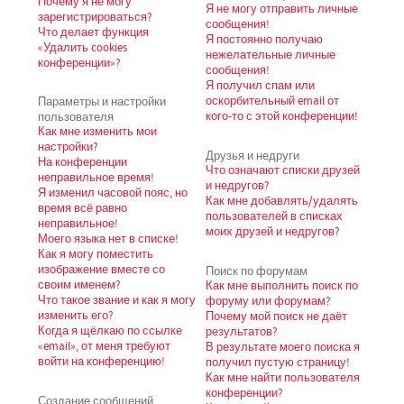
Почему я не могу
Я не могу отправить личные
зарегистрироваться?
сообщения!
Что делает функция
Я постоянно получаю
«Удалить cookies
нежелательные личные
конференции»?
сообщения!
Я получил спам или
Параметры и настройки
оскорбительный email от
пользователя
кого-то с этой конференции!
Как мне изменить мои
настройки?
Друзья и недруги
На конференции
Что означают списки друзей
неправильное время!
и недругов?
Я изменил часовой пояс, но
Как мне добавлять/удалять
время всё равно
пользователей в списках
неправильное!
моих друзей и недругов?
Моего языка нет в списке!
Как я могу поместить
изображение вместе со
Поиск по форумам
своим именем?
Как мне выполнить поиск по
Что такое звание и как я могу
форуму или форумам?
изменить его?
Почему мой поиск не даёт
Когда я щёлкаю по ссылке
результатов?
«email», от меня требуют
В результате моего поиска я
войти на конференцию!
получил пустую страницу!
Как мне найти пользователя
конференции?
Создание сообщений