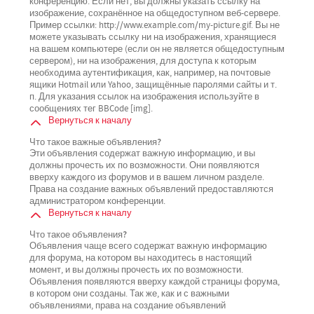
конференцию. Если нет, вы должны указать ссылку на
изображение, сохранённое на общедоступном веб-сервере.
Пример ссылки: http://www.example.com/my-picture.gif. Вы не
можете указывать ссылку ни на изображения, хранящиеся
на вашем компьютере (если он не является общедоступным
сервером), ни на изображения, для доступа к которым
необходима аутентификация, как, например, на почтовые
ящики Hotmail или Yahoo, защищённые паролями сайты и т.
п. Для указания ссылок на изображения используйте в
сообщениях тег BBCode [img].
Вернуться к началу
Что такое важные объявления?
Эти объявления содержат важную информацию, и вы
должны прочесть их по возможности. Они появляются
вверху каждого из форумов и в вашем личном разделе.
Права на создание важных объявлений предоставляются
администратором конференции.
Вернуться к началу
Что такое объявления?
Объявления чаще всего содержат важную информацию
для форума, на котором вы находитесь в настоящий
момент, и вы должны прочесть их по возможности.
Объявления появляются вверху каждой страницы форума,
в котором они созданы. Так же, как и с важными
объявлениями, права на создание объявлений