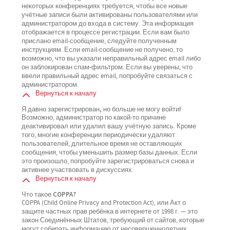
некоторых конференциях требуется, чтобы все новые
учётные записи были активированы пользователями или
администратором до входа в систему. Эта информация
отображается в процессе регистрации. Если вам было
прислано email-сообщение, следуйте полученным
инструкциям. Если email-сообщение не получено, то
возможно, что вы указали неправильный адрес email либо
он заблокирован спам-фильтром. Если вы уверены, что
ввели правильный адрес email, попробуйте связаться с
администратором.
Вернуться к началу
Я давно зарегистрирован, но больше не могу войти!
Возможно, администратор по какой-то причине
деактивировал или удалил вашу учётную запись. Кроме
того, многие конференции периодически удаляют
пользователей, длительное время не оставляющих
сообщения, чтобы уменьшить размер базы данных. Если
это произошло, попробуйте зарегистрироваться снова и
активнее участвовать в дискуссиях.
Вернуться к началу
Что такое COPPA?
COPPA (Child Online Privacy and Protection Act), или Акт о
защите частных прав ребёнка в интернете от 1998 г. — это
закон Соединённых Штатов, требующий от сайтов, которые
могут собирать информацию от несовершеннолетних