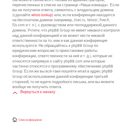
перечисленных в списке на странице «Наша команда». Если
вы не получили ответа, свяжитесь с владельцем домена
(сделайте
whois lookup
) или, если конференция находится
на бесплатном домене (например, chat.ru, Yahoo!, free.fr,
f2s.com и т. п.), с руководством или техподдержкой данного
не имеет никакого контроля
домена. Учтите, что phpBB Group
над данной конференцией
и не может нести никакой
ответственности за то, кем и как данная конференция
используется. Не обращайтесь к phpBB Group по
юридическим вопросам (о приостановке работы
не
конференции, ответственности за неё и т. д.), которые
относятся напрямую
к сайту phpBB.com или которые
частично относятся к программному обеспечению phpBB
Group. Если же вы всё-таки пошлёте email в адрес phpBB
третьей
Group об использовании данной конференции
стороной
, то не ждите подробного письма, или вы можете
вообще не получить ответа.
Вернуться к началу
Список форумов