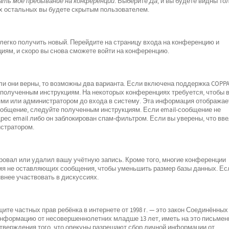
ть моё пребывание на конференции
. Выберите
Да
, и вы будете видны то
х остальных вы будете скрытым пользователем.
 легко получить новый. Перейдите на страницу входа на конференцию и
циям, и скоро вы снова сможете войти на конференцию.
ли они верны, то возможны два варианта. Если включена поддержка COPPA
е полученным инструкциям. На некоторых конференциях требуется, чтобы 
ми или администратором до входа в систему. Эта информация отображае
ообщение, следуйте полученным инструкциям. Если email-сообщение не
рес email либо он заблокирован спам-фильтром. Если вы уверены, что вв
истратором.
ровал или удалил вашу учётную запись. Кроме того, многие конференции
мя не оставляющих сообщения, чтобы уменьшить размер базы данных. Ес
внее участвовать в дискуссиях.
о защите частных прав ребёнка в интернете от 1998 г. — это закон Соединённых
 информацию от несовершеннолетних младше 13 лет, иметь на это письмен
дтверждения того, что опекуны разрешают сбор личной информации от