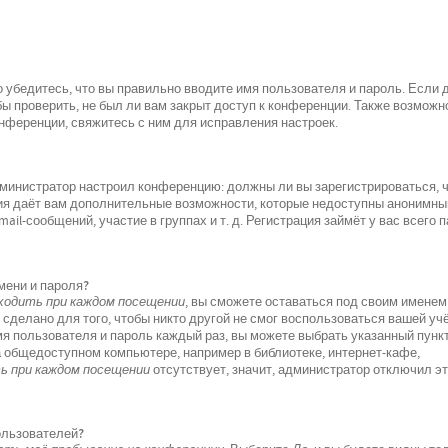
 убедитесь, что вы правильно вводите имя пользователя и пароль. Если 
ы проверить, не был ли вам закрыт доступ к конференции. Также возможно
ференции, свяжитесь с ним для исправления настроек.
 администратор настроил конференцию: должны ли вы зарегистрироваться, 
ция даёт вам дополнительные возможности, которые недоступны анонимн
il-сообщений, участие в группах и т. д. Регистрация займёт у вас всего 
мени и пароля?
одить при каждом посещении
, вы сможете оставаться под своим именем
 сделано для того, чтобы никто другой не смог воспользоваться вашей уч
мя пользователя и пароль каждый раз, вы можете выбрать указанный пунк
а общедоступном компьютере, например в библиотеке, интернет-кафе,
 при каждом посещении
отсутствует, значит, администратор отключил э
пользователей?