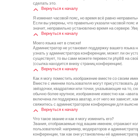
сделать это.
Вернуться к началу
Я изменил часовой пояс, но время всё равно неправиль
Если вы уверены, что правильно указали часовой пояс 
значит, неправильно установлено время на сервере. У
Вернуться к началу
Моего языка нет в списке!
Администратор не установил поддержку вашего языка на
узнать у администратора конференции, может ли он уста
существует, то вы сами можете перевести phpBB на св
(ссылка находится внизу страниц конференции).
Вернуться к началу
Как я могу поместить изображение вместе со своим име
Вместе с именем пользователя могут присутствовать дв
звёздочки, квадратики или точки, указывающие на то, с
обычно более крупное, изображение известно как «ават
включена ли поддержка аватар, и от него же зависит, к
свяжитесь с администратором конференции для выясне
Вернуться к началу
Что такое звание и как я могу изменить его?
Звания, отображаемые под вашим именем, отражают к
пользователей: например, модераторов и администрато
конференции, так как они установлены её администрат