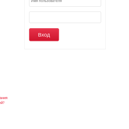
вания
ей?