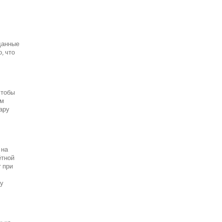
данные
, что
чтобы
ым
пару
 на
ётной
т при
ту