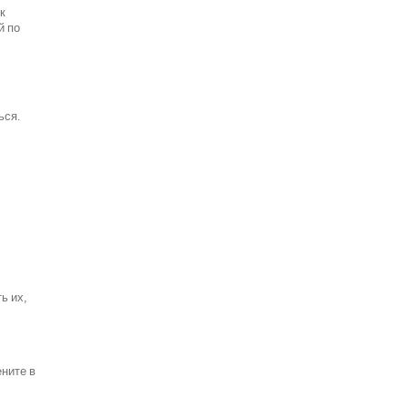
к
й по
ься.
ь их,
ените в