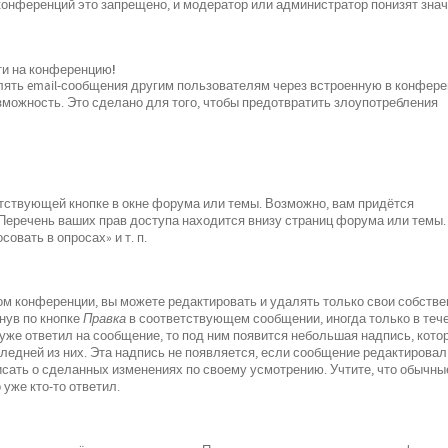
 конференций это запрещено, и модератор или администратор понизят зна
йти на конференцию!
лять email-сообщения другим пользователям через встроенную в конфер
можность. Это сделано для того, чтобы предотвратить злоупотребления
тствующей кнопке в окне форума или темы. Возможно, вам придётся
 Перечень ваших прав доступа находится внизу страниц форума или темы.
овать в опросах» и т. п.
м конференции, вы можете редактировать и удалять только свои собств
нув по кнопке
Правка
в соответствующем сообщении, иногда только в теч
 уже ответил на сообщение, то под ним появится небольшая надпись, кото
следней из них. Эта надпись не появляется, если сообщение редактировал
исать о сделанных изменениях по своему усмотрению. Учтите, что обычны
 уже кто-то ответил.