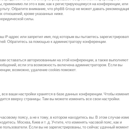
, применимо ли это к вам, как к регистрирующемуся на конференции, или 
льту. Обратите внимание, что phpBB Group не может давать рекомендаци
х отношений, кроме указанных ниже.
 юридической силы.
 IP-адрес или запретил имя, под которым вы пытаетесь зарегистрироват
лей. Обратитесь за помощью к администратору конференции.
 вам оставаться авторизованным на этой конференции, а также выполняют
сообщений, если эта возможность включена администратором. Если вы
нции, возможно, удаление cookies поможет.
все ваши настройки хранятся в базе данных конференции. Чтобы изменит
одится вверху страницы. Там вы можете изменить все свои настройки.
асовому поясу, а не к тому, в котором находитесь вы. В этом случае изм
одитесь: Москва, Киев и т. д. Учтите, что изменять часовой пояс, как и
е пользователи. Если вы не зарегистрированы, то сейчас удачный момент