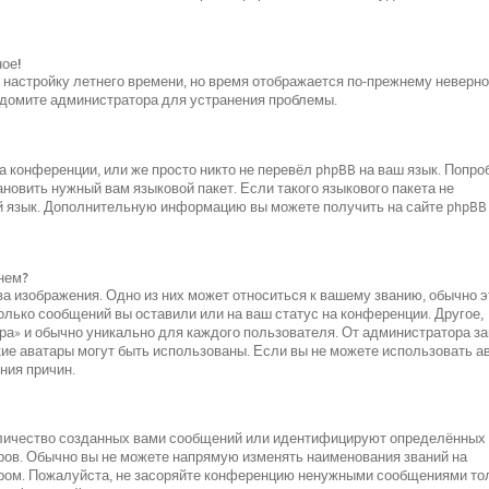
ное!
и настройку летнего времени, но время отображается по-прежнему неверно
ведомите администратора для устранения проблемы.
 конференции, или же просто никто не перевёл phpBB на ваш язык. Попро
новить нужный вам языковой пакет. Если такого языкового пакета не
ой язык. Дополнительную информацию вы можете получить на сайте phpBB
нем?
а изображения. Одно из них может относиться к вашему званию, обычно э
колько сообщений вы оставили или на ваш статус на конференции. Другое,
ара» и обычно уникально для каждого пользователя. От администратора за
акие аватары могут быть использованы. Если вы не можете использовать а
ния причин.
оличество созданных вами сообщений или идентифицируют определённых
ров. Обычно вы не можете напрямую изменять наименования званий на
ором. Пожалуйста, не засоряйте конференцию ненужными сообщениями то