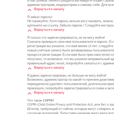
В настройках личного раздела вы найдёте опцию
Скрыва
администраторам, модераторам и самому себе. Для все
Вернуться к началу
Я забыл пароль!
Не паникуйте! Хотя пароль нельзя восстановить, можно
щёлкните на ссылку
Забыли пароль?
. Следуйте инструк
Вернуться к началу
Я только что зарегистрировался, но не могу войти!
Сначала проверьте свои имя пользователя и пароль. Ес
регистрации вы указали, что вам менее 13 лет, следуйт
новые учётные записи были активированы пользователя
процессе регистрации. Если вам было прислано email-с
получено, то возможно, что вы указали неправильный ад
правильный адрес email, попробуйте связаться с админ
Вернуться к началу
Я давно зарегистрирован, но больше не могу войти!
Возможно, администратор по какой-то причине деактиви
периодически удаляют пользователей, длительное вре
произошло, попробуйте зарегистрироваться снова и акти
Вернуться к началу
Что такое COPPA?
COPPA (Child Online Privacy and Protection Act), или Акт 
Штатов, требующий от сайтов, которые могут собирать
согласие родителей. Допустимо наличие иного вида по