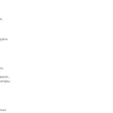
е,
буйте
то
висит,
ватары,
лько