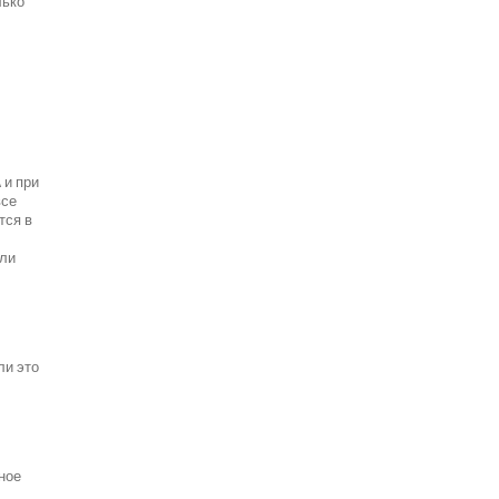
лько
 и при
все
тся в
ели
ли это
ное