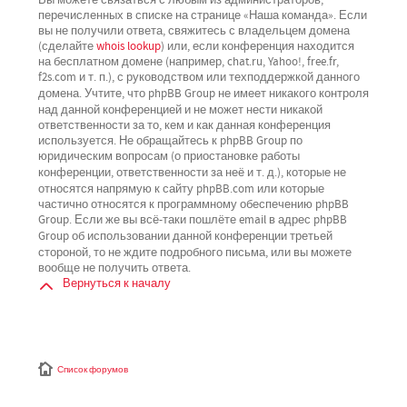
перечисленных в списке на странице «Наша команда». Если
вы не получили ответа, свяжитесь с владельцем домена
(сделайте
whois lookup
) или, если конференция находится
на бесплатном домене (например, chat.ru, Yahoo!, free.fr,
f2s.com и т. п.), с руководством или техподдержкой данного
не имеет никакого контроля
домена. Учтите, что phpBB Group
над данной конференцией
и не может нести никакой
ответственности за то, кем и как данная конференция
используется. Не обращайтесь к phpBB Group по
юридическим вопросам (о приостановке работы
не
конференции, ответственности за неё и т. д.), которые
относятся напрямую
к сайту phpBB.com или которые
частично относятся к программному обеспечению phpBB
Group. Если же вы всё-таки пошлёте email в адрес phpBB
третьей
Group об использовании данной конференции
стороной
, то не ждите подробного письма, или вы можете
вообще не получить ответа.
Вернуться к началу
Список форумов