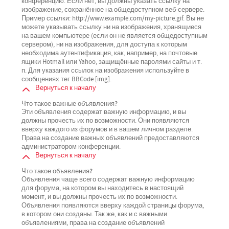
конференцию. Если нет, вы должны указать ссылку на
изображение, сохранённое на общедоступном веб-сервере.
Пример ссылки: http://www.example.com/my-picture.gif. Вы не
можете указывать ссылку ни на изображения, хранящиеся
на вашем компьютере (если он не является общедоступным
сервером), ни на изображения, для доступа к которым
необходима аутентификация, как, например, на почтовые
ящики Hotmail или Yahoo, защищённые паролями сайты и т.
п. Для указания ссылок на изображения используйте в
сообщениях тег BBCode [img].
Вернуться к началу
Что такое важные объявления?
Эти объявления содержат важную информацию, и вы
должны прочесть их по возможности. Они появляются
вверху каждого из форумов и в вашем личном разделе.
Права на создание важных объявлений предоставляются
администратором конференции.
Вернуться к началу
Что такое объявления?
Объявления чаще всего содержат важную информацию
для форума, на котором вы находитесь в настоящий
момент, и вы должны прочесть их по возможности.
Объявления появляются вверху каждой страницы форума,
в котором они созданы. Так же, как и с важными
объявлениями, права на создание объявлений