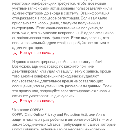
некоторых конференциях требуется, чтобы все новые
учётные записи были активированы пользователями или
администратором до входа в систему. Эта информация
отображается в процессе регистрации. Если вам было
прислано email-сообщение, следуйте полученным
инструкциям. Если email-сообщение не получено, то
возможно, что вы указали неправильный адрес email либо
он заблокирован спам-фильтром. Если вы уверены, что
ввели правильный адрес email, попробуйте связаться с
администратором.
Вернуться к началу
Я давно зарегистрирован, но больше не могу войти!
Возможно, администратор по какой-то причине
деактивировал или удалил вашу учётную запись. Кроме
того, многие конференции периодически удаляют
пользователей, длительное время не оставляющих
сообщения, чтобы уменьшить размер базы данных. Если
это произошло, попробуйте зарегистрироваться снова и
активнее участвовать в дискуссиях.
Вернуться к началу
Что такое COPPA?
COPPA (Child Online Privacy and Protection Act), или Акт о
защите частных прав ребёнка в интернете от 1998 г. — это
закон Соединённых Штатов, требующий от сайтов, которые
могут собирать информацию от несовершеннолетних