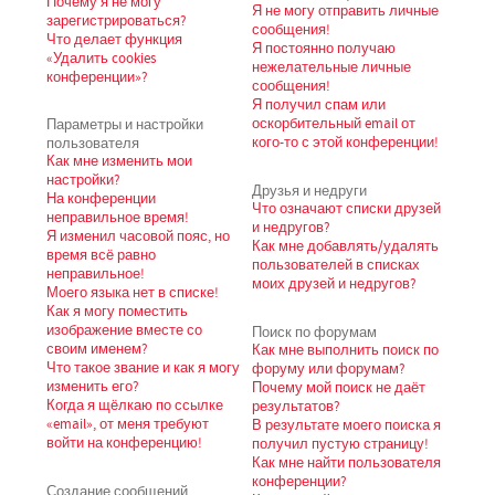
Почему я не могу
Я не могу отправить личные
зарегистрироваться?
сообщения!
Что делает функция
Я постоянно получаю
«Удалить cookies
нежелательные личные
конференции»?
сообщения!
Я получил спам или
Параметры и настройки
оскорбительный email от
пользователя
кого-то с этой конференции!
Как мне изменить мои
настройки?
Друзья и недруги
На конференции
Что означают списки друзей
неправильное время!
и недругов?
Я изменил часовой пояс, но
Как мне добавлять/удалять
время всё равно
пользователей в списках
неправильное!
моих друзей и недругов?
Моего языка нет в списке!
Как я могу поместить
изображение вместе со
Поиск по форумам
своим именем?
Как мне выполнить поиск по
Что такое звание и как я могу
форуму или форумам?
изменить его?
Почему мой поиск не даёт
Когда я щёлкаю по ссылке
результатов?
«email», от меня требуют
В результате моего поиска я
войти на конференцию!
получил пустую страницу!
Как мне найти пользователя
конференции?
Создание сообщений