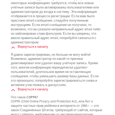
некоторых конференциях требуется, чтобы все новые
учётные записи были активированы пользователями или
администратором до входа в систему. Эта информация
отображается в процессе регистрации. Если вам было
прислано email-сообщение, следуйте полученным
инструкциям. Если email-сообщение не получено, то
возможно, что вы указали неправильный адрес email либо
он заблокирован спам-фильтром. Если вы уверены, что
ввели правильный адрес email, попробуйте связаться с
администратором.
Вернуться к началу
Я давно зарегистрирован, но больше не могу войти!
Возможно, администратор по какой-то причине
деактивировал или удалил вашу учётную запись. Кроме
того, многие конференции периодически удаляют
пользователей, длительное время не оставляющих
сообщения, чтобы уменьшить размер базы данных. Если
это произошло, попробуйте зарегистрироваться снова и
активнее участвовать в дискуссиях.
Вернуться к началу
Что такое COPPA?
COPPA (Child Online Privacy and Protection Act), или Акт о
защите частных прав ребёнка в интернете от 1998 г. — это
закон Соединённых Штатов, требующий от сайтов, которые
могут собирать информацию от несовершеннолетних