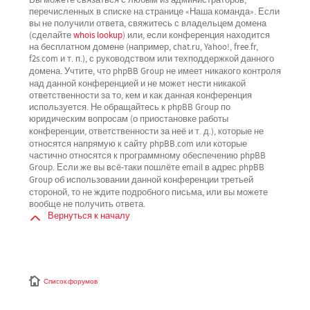
перечисленных в списке на странице «Наша команда». Если
вы не получили ответа, свяжитесь с владельцем домена
(сделайте
whois lookup
) или, если конференция находится
на бесплатном домене (например, chat.ru, Yahoo!, free.fr,
f2s.com и т. п.), с руководством или техподдержкой данного
не имеет никакого контроля
домена. Учтите, что phpBB Group
над данной конференцией
и не может нести никакой
ответственности за то, кем и как данная конференция
используется. Не обращайтесь к phpBB Group по
юридическим вопросам (о приостановке работы
не
конференции, ответственности за неё и т. д.), которые
относятся напрямую
к сайту phpBB.com или которые
частично относятся к программному обеспечению phpBB
Group. Если же вы всё-таки пошлёте email в адрес phpBB
третьей
Group об использовании данной конференции
стороной
, то не ждите подробного письма, или вы можете
вообще не получить ответа.
Вернуться к началу
Список форумов