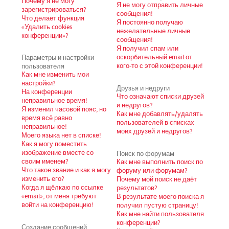
Почему я не могу
Я не могу отправить личные
зарегистрироваться?
сообщения!
Что делает функция
Я постоянно получаю
«Удалить cookies
нежелательные личные
конференции»?
сообщения!
Я получил спам или
Параметры и настройки
оскорбительный email от
пользователя
кого-то с этой конференции!
Как мне изменить мои
настройки?
Друзья и недруги
На конференции
Что означают списки друзей
неправильное время!
и недругов?
Я изменил часовой пояс, но
Как мне добавлять/удалять
время всё равно
пользователей в списках
неправильное!
моих друзей и недругов?
Моего языка нет в списке!
Как я могу поместить
изображение вместе со
Поиск по форумам
своим именем?
Как мне выполнить поиск по
Что такое звание и как я могу
форуму или форумам?
изменить его?
Почему мой поиск не даёт
Когда я щёлкаю по ссылке
результатов?
«email», от меня требуют
В результате моего поиска я
войти на конференцию!
получил пустую страницу!
Как мне найти пользователя
конференции?
Создание сообщений