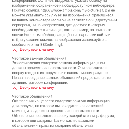
конференцию. Если нет, вы должны указать ссылку на
изображение, сохранённое на общедоступном веб-сервере.
Пример ссылки: http://www.example.com/my-picture.gif. Вы не
можете указывать ссылку ни на изображения, хранящиеся
на вашем компьютере (если он не является общедоступным
сервером), ни на изображения, для доступа к которым
необходима аутентификация, как, например, на почтовые
ящики Hotmail или Yahoo, защищённые паролями сайты и т.
п. Для указания ссылок на изображения используйте в
сообщениях тег BBCode [img].
Вернуться к началу
Что такое важные объявления?
Эти объявления содержат важную информацию, и вы
должны прочесть их по возможности. Они появляются
вверху каждого из форумов и в вашем личном разделе.
Права на создание важных объявлений предоставляются
администратором конференции.
Вернуться к началу
Что такое объявления?
Объявления чаще всего содержат важную информацию
для форума, на котором вы находитесь в настоящий
момент, и вы должны прочесть их по возможности.
Объявления появляются вверху каждой страницы форума,
в котором они созданы. Так же, как и с важными
объявлениями, права на создание объявлений