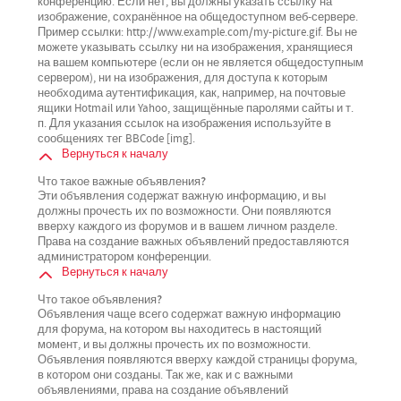
конференцию. Если нет, вы должны указать ссылку на
изображение, сохранённое на общедоступном веб-сервере.
Пример ссылки: http://www.example.com/my-picture.gif. Вы не
можете указывать ссылку ни на изображения, хранящиеся
на вашем компьютере (если он не является общедоступным
сервером), ни на изображения, для доступа к которым
необходима аутентификация, как, например, на почтовые
ящики Hotmail или Yahoo, защищённые паролями сайты и т.
п. Для указания ссылок на изображения используйте в
сообщениях тег BBCode [img].
Вернуться к началу
Что такое важные объявления?
Эти объявления содержат важную информацию, и вы
должны прочесть их по возможности. Они появляются
вверху каждого из форумов и в вашем личном разделе.
Права на создание важных объявлений предоставляются
администратором конференции.
Вернуться к началу
Что такое объявления?
Объявления чаще всего содержат важную информацию
для форума, на котором вы находитесь в настоящий
момент, и вы должны прочесть их по возможности.
Объявления появляются вверху каждой страницы форума,
в котором они созданы. Так же, как и с важными
объявлениями, права на создание объявлений