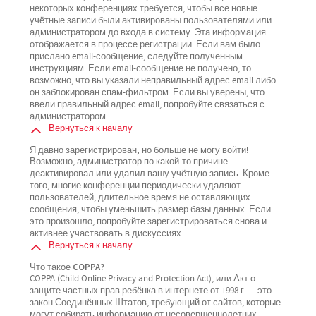
некоторых конференциях требуется, чтобы все новые
учётные записи были активированы пользователями или
администратором до входа в систему. Эта информация
отображается в процессе регистрации. Если вам было
прислано email-сообщение, следуйте полученным
инструкциям. Если email-сообщение не получено, то
возможно, что вы указали неправильный адрес email либо
он заблокирован спам-фильтром. Если вы уверены, что
ввели правильный адрес email, попробуйте связаться с
администратором.
Вернуться к началу
Я давно зарегистрирован, но больше не могу войти!
Возможно, администратор по какой-то причине
деактивировал или удалил вашу учётную запись. Кроме
того, многие конференции периодически удаляют
пользователей, длительное время не оставляющих
сообщения, чтобы уменьшить размер базы данных. Если
это произошло, попробуйте зарегистрироваться снова и
активнее участвовать в дискуссиях.
Вернуться к началу
Что такое COPPA?
COPPA (Child Online Privacy and Protection Act), или Акт о
защите частных прав ребёнка в интернете от 1998 г. — это
закон Соединённых Штатов, требующий от сайтов, которые
могут собирать информацию от несовершеннолетних