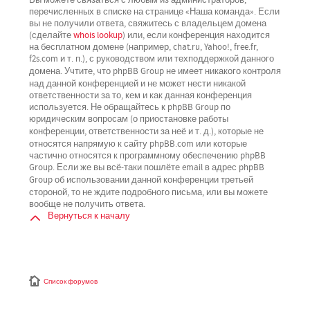
перечисленных в списке на странице «Наша команда». Если
вы не получили ответа, свяжитесь с владельцем домена
(сделайте
whois lookup
) или, если конференция находится
на бесплатном домене (например, chat.ru, Yahoo!, free.fr,
f2s.com и т. п.), с руководством или техподдержкой данного
не имеет никакого контроля
домена. Учтите, что phpBB Group
над данной конференцией
и не может нести никакой
ответственности за то, кем и как данная конференция
используется. Не обращайтесь к phpBB Group по
юридическим вопросам (о приостановке работы
не
конференции, ответственности за неё и т. д.), которые
относятся напрямую
к сайту phpBB.com или которые
частично относятся к программному обеспечению phpBB
Group. Если же вы всё-таки пошлёте email в адрес phpBB
третьей
Group об использовании данной конференции
стороной
, то не ждите подробного письма, или вы можете
вообще не получить ответа.
Вернуться к началу
Список форумов