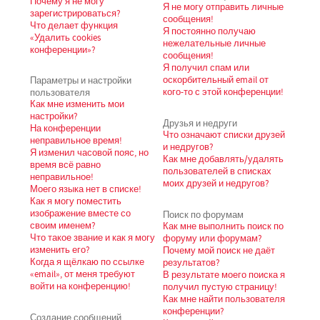
Почему я не могу
Я не могу отправить личные
зарегистрироваться?
сообщения!
Что делает функция
Я постоянно получаю
«Удалить cookies
нежелательные личные
конференции»?
сообщения!
Я получил спам или
Параметры и настройки
оскорбительный email от
пользователя
кого-то с этой конференции!
Как мне изменить мои
настройки?
Друзья и недруги
На конференции
Что означают списки друзей
неправильное время!
и недругов?
Я изменил часовой пояс, но
Как мне добавлять/удалять
время всё равно
пользователей в списках
неправильное!
моих друзей и недругов?
Моего языка нет в списке!
Как я могу поместить
изображение вместе со
Поиск по форумам
своим именем?
Как мне выполнить поиск по
Что такое звание и как я могу
форуму или форумам?
изменить его?
Почему мой поиск не даёт
Когда я щёлкаю по ссылке
результатов?
«email», от меня требуют
В результате моего поиска я
войти на конференцию!
получил пустую страницу!
Как мне найти пользователя
конференции?
Создание сообщений