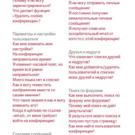
Почему я не могу
Я не могу отправить личные
зарегистрироваться?
сообщения!
Что делает функция
Я постоянно получаю
«Удалить cookies
нежелательные личные
конференции»?
сообщения!
Я получил спам или
Параметры и настройки
оскорбительный email от
пользователя
кого-то с этой конференции!
Как мне изменить мои
настройки?
Друзья и недруги
На конференции
Что означают списки друзей
неправильное время!
и недругов?
Я изменил часовой пояс, но
Как мне добавлять/удалять
время всё равно
пользователей в списках
неправильное!
моих друзей и недругов?
Моего языка нет в списке!
Как я могу поместить
изображение вместе со
Поиск по форумам
своим именем?
Как мне выполнить поиск по
Что такое звание и как я могу
форуму или форумам?
изменить его?
Почему мой поиск не даёт
Когда я щёлкаю по ссылке
результатов?
«email», от меня требуют
В результате моего поиска я
войти на конференцию!
получил пустую страницу!
Как мне найти пользователя
конференции?
Создание сообщений