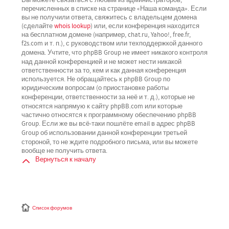
перечисленных в списке на странице «Наша команда». Если
вы не получили ответа, свяжитесь с владельцем домена
(сделайте
whois lookup
) или, если конференция находится
на бесплатном домене (например, chat.ru, Yahoo!, free.fr,
f2s.com и т. п.), с руководством или техподдержкой данного
не имеет никакого контроля
домена. Учтите, что phpBB Group
над данной конференцией
и не может нести никакой
ответственности за то, кем и как данная конференция
используется. Не обращайтесь к phpBB Group по
юридическим вопросам (о приостановке работы
не
конференции, ответственности за неё и т. д.), которые
относятся напрямую
к сайту phpBB.com или которые
частично относятся к программному обеспечению phpBB
Group. Если же вы всё-таки пошлёте email в адрес phpBB
третьей
Group об использовании данной конференции
стороной
, то не ждите подробного письма, или вы можете
вообще не получить ответа.
Вернуться к началу
Список форумов