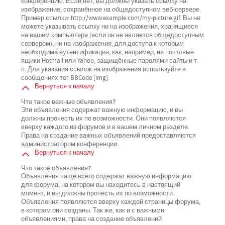
конференцию. Если нет, вы должны указать ссылку на
изображение, сохранённое на общедоступном веб-сервере.
Пример ссылки: http://www.example.com/my-picture.gif. Вы не
можете указывать ссылку ни на изображения, хранящиеся
на вашем компьютере (если он не является общедоступным
сервером), ни на изображения, для доступа к которым
необходима аутентификация, как, например, на почтовые
ящики Hotmail или Yahoo, защищённые паролями сайты и т.
п. Для указания ссылок на изображения используйте в
сообщениях тег BBCode [img].
Вернуться к началу
Что такое важные объявления?
Эти объявления содержат важную информацию, и вы
должны прочесть их по возможности. Они появляются
вверху каждого из форумов и в вашем личном разделе.
Права на создание важных объявлений предоставляются
администратором конференции.
Вернуться к началу
Что такое объявления?
Объявления чаще всего содержат важную информацию
для форума, на котором вы находитесь в настоящий
момент, и вы должны прочесть их по возможности.
Объявления появляются вверху каждой страницы форума,
в котором они созданы. Так же, как и с важными
объявлениями, права на создание объявлений