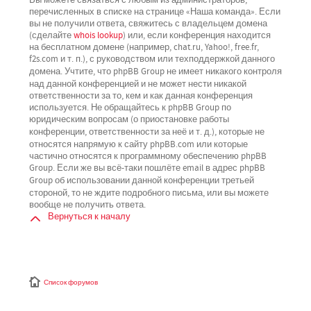
перечисленных в списке на странице «Наша команда». Если
вы не получили ответа, свяжитесь с владельцем домена
(сделайте
whois lookup
) или, если конференция находится
на бесплатном домене (например, chat.ru, Yahoo!, free.fr,
f2s.com и т. п.), с руководством или техподдержкой данного
не имеет никакого контроля
домена. Учтите, что phpBB Group
над данной конференцией
и не может нести никакой
ответственности за то, кем и как данная конференция
используется. Не обращайтесь к phpBB Group по
юридическим вопросам (о приостановке работы
не
конференции, ответственности за неё и т. д.), которые
относятся напрямую
к сайту phpBB.com или которые
частично относятся к программному обеспечению phpBB
Group. Если же вы всё-таки пошлёте email в адрес phpBB
третьей
Group об использовании данной конференции
стороной
, то не ждите подробного письма, или вы можете
вообще не получить ответа.
Вернуться к началу
Список форумов