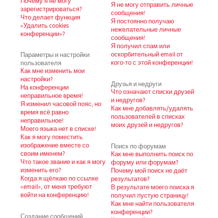
Почему я не могу
Я не могу отправить личные
зарегистрироваться?
сообщения!
Что делает функция
Я постоянно получаю
«Удалить cookies
нежелательные личные
конференции»?
сообщения!
Я получил спам или
Параметры и настройки
оскорбительный email от
пользователя
кого-то с этой конференции!
Как мне изменить мои
настройки?
Друзья и недруги
На конференции
Что означают списки друзей
неправильное время!
и недругов?
Я изменил часовой пояс, но
Как мне добавлять/удалять
время всё равно
пользователей в списках
неправильное!
моих друзей и недругов?
Моего языка нет в списке!
Как я могу поместить
изображение вместе со
Поиск по форумам
своим именем?
Как мне выполнить поиск по
Что такое звание и как я могу
форуму или форумам?
изменить его?
Почему мой поиск не даёт
Когда я щёлкаю по ссылке
результатов?
«email», от меня требуют
В результате моего поиска я
войти на конференцию!
получил пустую страницу!
Как мне найти пользователя
конференции?
Создание сообщений