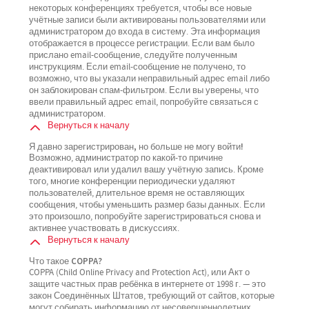
некоторых конференциях требуется, чтобы все новые
учётные записи были активированы пользователями или
администратором до входа в систему. Эта информация
отображается в процессе регистрации. Если вам было
прислано email-сообщение, следуйте полученным
инструкциям. Если email-сообщение не получено, то
возможно, что вы указали неправильный адрес email либо
он заблокирован спам-фильтром. Если вы уверены, что
ввели правильный адрес email, попробуйте связаться с
администратором.
Вернуться к началу
Я давно зарегистрирован, но больше не могу войти!
Возможно, администратор по какой-то причине
деактивировал или удалил вашу учётную запись. Кроме
того, многие конференции периодически удаляют
пользователей, длительное время не оставляющих
сообщения, чтобы уменьшить размер базы данных. Если
это произошло, попробуйте зарегистрироваться снова и
активнее участвовать в дискуссиях.
Вернуться к началу
Что такое COPPA?
COPPA (Child Online Privacy and Protection Act), или Акт о
защите частных прав ребёнка в интернете от 1998 г. — это
закон Соединённых Штатов, требующий от сайтов, которые
могут собирать информацию от несовершеннолетних