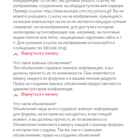
конференцию. Если нет, вы должны указать ссылку на
изображение, сохранённое на общедоступном веб-сервере.
Пример ссылки: http://www.example.com/my-picture.gif. Вы не
можете указывать ссылку ни на изображения, хранящиеся
на вашем компьютере (если он не является общедоступным
сервером), ни на изображения, для доступа к которым
необходима аутентификация, как, например, на почтовые
ящики Hotmail или Yahoo, защищённые паролями сайты и т.
п. Для указания ссылок на изображения используйте в
сообщениях тег BBCode [img].
Вернуться к началу
Что такое важные объявления?
Эти объявления содержат важную информацию, и вы
должны прочесть их по возможности. Они появляются
вверху каждого из форумов и в вашем личном разделе.
Права на создание важных объявлений предоставляются
администратором конференции.
Вернуться к началу
Что такое объявления?
Объявления чаще всего содержат важную информацию
для форума, на котором вы находитесь в настоящий
момент, и вы должны прочесть их по возможности.
Объявления появляются вверху каждой страницы форума,
в котором они созданы. Так же, как и с важными
объявлениями, права на создание объявлений