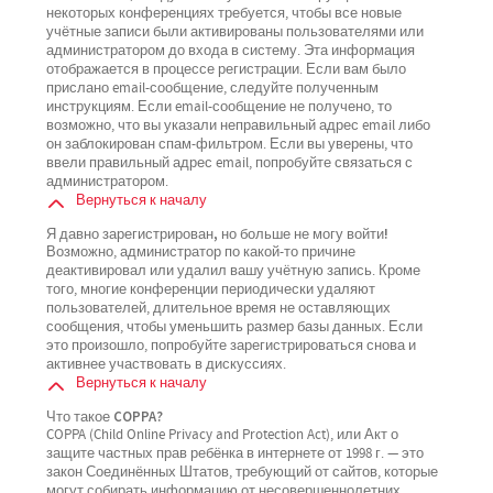
некоторых конференциях требуется, чтобы все новые
учётные записи были активированы пользователями или
администратором до входа в систему. Эта информация
отображается в процессе регистрации. Если вам было
прислано email-сообщение, следуйте полученным
инструкциям. Если email-сообщение не получено, то
возможно, что вы указали неправильный адрес email либо
он заблокирован спам-фильтром. Если вы уверены, что
ввели правильный адрес email, попробуйте связаться с
администратором.
Вернуться к началу
Я давно зарегистрирован, но больше не могу войти!
Возможно, администратор по какой-то причине
деактивировал или удалил вашу учётную запись. Кроме
того, многие конференции периодически удаляют
пользователей, длительное время не оставляющих
сообщения, чтобы уменьшить размер базы данных. Если
это произошло, попробуйте зарегистрироваться снова и
активнее участвовать в дискуссиях.
Вернуться к началу
Что такое COPPA?
COPPA (Child Online Privacy and Protection Act), или Акт о
защите частных прав ребёнка в интернете от 1998 г. — это
закон Соединённых Штатов, требующий от сайтов, которые
могут собирать информацию от несовершеннолетних