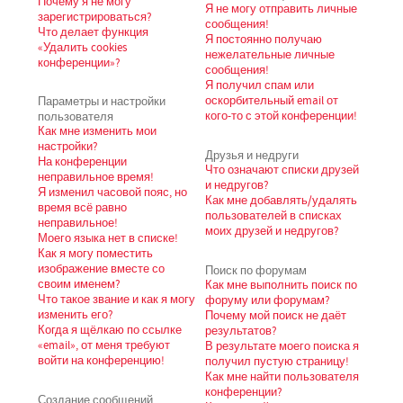
Почему я не могу
Я не могу отправить личные
зарегистрироваться?
сообщения!
Что делает функция
Я постоянно получаю
«Удалить cookies
нежелательные личные
конференции»?
сообщения!
Я получил спам или
Параметры и настройки
оскорбительный email от
пользователя
кого-то с этой конференции!
Как мне изменить мои
настройки?
Друзья и недруги
На конференции
Что означают списки друзей
неправильное время!
и недругов?
Я изменил часовой пояс, но
Как мне добавлять/удалять
время всё равно
пользователей в списках
неправильное!
моих друзей и недругов?
Моего языка нет в списке!
Как я могу поместить
изображение вместе со
Поиск по форумам
своим именем?
Как мне выполнить поиск по
Что такое звание и как я могу
форуму или форумам?
изменить его?
Почему мой поиск не даёт
Когда я щёлкаю по ссылке
результатов?
«email», от меня требуют
В результате моего поиска я
войти на конференцию!
получил пустую страницу!
Как мне найти пользователя
конференции?
Создание сообщений