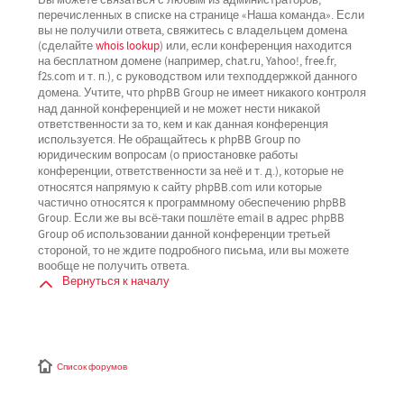
перечисленных в списке на странице «Наша команда». Если
вы не получили ответа, свяжитесь с владельцем домена
(сделайте
whois lookup
) или, если конференция находится
на бесплатном домене (например, chat.ru, Yahoo!, free.fr,
f2s.com и т. п.), с руководством или техподдержкой данного
не имеет никакого контроля
домена. Учтите, что phpBB Group
над данной конференцией
и не может нести никакой
ответственности за то, кем и как данная конференция
используется. Не обращайтесь к phpBB Group по
юридическим вопросам (о приостановке работы
не
конференции, ответственности за неё и т. д.), которые
относятся напрямую
к сайту phpBB.com или которые
частично относятся к программному обеспечению phpBB
Group. Если же вы всё-таки пошлёте email в адрес phpBB
третьей
Group об использовании данной конференции
стороной
, то не ждите подробного письма, или вы можете
вообще не получить ответа.
Вернуться к началу
Список форумов