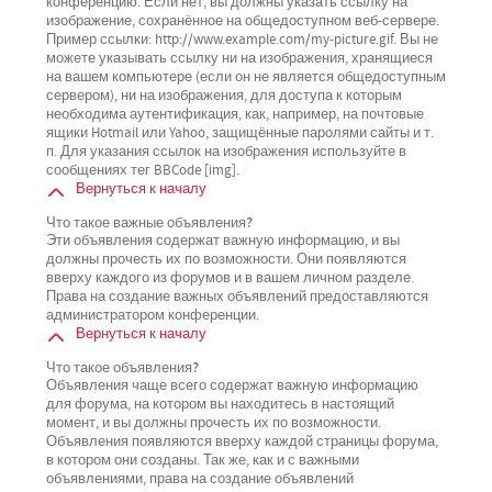
конференцию. Если нет, вы должны указать ссылку на
изображение, сохранённое на общедоступном веб-сервере.
Пример ссылки: http://www.example.com/my-picture.gif. Вы не
можете указывать ссылку ни на изображения, хранящиеся
на вашем компьютере (если он не является общедоступным
сервером), ни на изображения, для доступа к которым
необходима аутентификация, как, например, на почтовые
ящики Hotmail или Yahoo, защищённые паролями сайты и т.
п. Для указания ссылок на изображения используйте в
сообщениях тег BBCode [img].
Вернуться к началу
Что такое важные объявления?
Эти объявления содержат важную информацию, и вы
должны прочесть их по возможности. Они появляются
вверху каждого из форумов и в вашем личном разделе.
Права на создание важных объявлений предоставляются
администратором конференции.
Вернуться к началу
Что такое объявления?
Объявления чаще всего содержат важную информацию
для форума, на котором вы находитесь в настоящий
момент, и вы должны прочесть их по возможности.
Объявления появляются вверху каждой страницы форума,
в котором они созданы. Так же, как и с важными
объявлениями, права на создание объявлений