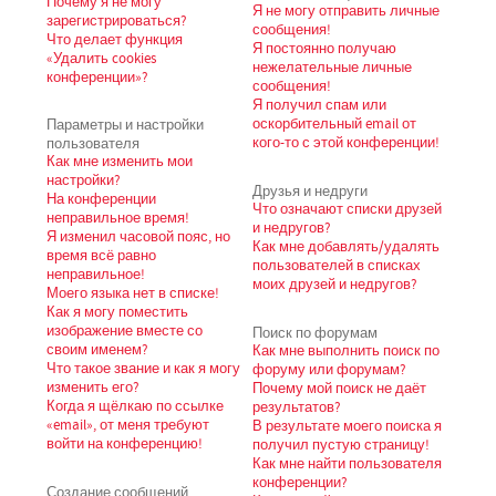
Почему я не могу
Я не могу отправить личные
зарегистрироваться?
сообщения!
Что делает функция
Я постоянно получаю
«Удалить cookies
нежелательные личные
конференции»?
сообщения!
Я получил спам или
Параметры и настройки
оскорбительный email от
пользователя
кого-то с этой конференции!
Как мне изменить мои
настройки?
Друзья и недруги
На конференции
Что означают списки друзей
неправильное время!
и недругов?
Я изменил часовой пояс, но
Как мне добавлять/удалять
время всё равно
пользователей в списках
неправильное!
моих друзей и недругов?
Моего языка нет в списке!
Как я могу поместить
изображение вместе со
Поиск по форумам
своим именем?
Как мне выполнить поиск по
Что такое звание и как я могу
форуму или форумам?
изменить его?
Почему мой поиск не даёт
Когда я щёлкаю по ссылке
результатов?
«email», от меня требуют
В результате моего поиска я
войти на конференцию!
получил пустую страницу!
Как мне найти пользователя
конференции?
Создание сообщений