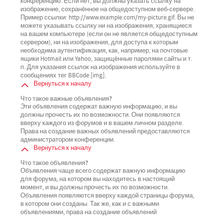
конференцию. Если нет, вы должны указать ссылку на
изображение, сохранённое на общедоступном веб-сервере.
Пример ссылки: http://www.example.com/my-picture.gif. Вы не
можете указывать ссылку ни на изображения, хранящиеся
на вашем компьютере (если он не является общедоступным
сервером), ни на изображения, для доступа к которым
необходима аутентификация, как, например, на почтовые
ящики Hotmail или Yahoo, защищённые паролями сайты и т.
п. Для указания ссылок на изображения используйте в
сообщениях тег BBCode [img].
Вернуться к началу
Что такое важные объявления?
Эти объявления содержат важную информацию, и вы
должны прочесть их по возможности. Они появляются
вверху каждого из форумов и в вашем личном разделе.
Права на создание важных объявлений предоставляются
администратором конференции.
Вернуться к началу
Что такое объявления?
Объявления чаще всего содержат важную информацию
для форума, на котором вы находитесь в настоящий
момент, и вы должны прочесть их по возможности.
Объявления появляются вверху каждой страницы форума,
в котором они созданы. Так же, как и с важными
объявлениями, права на создание объявлений