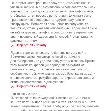
некоторых конференциях требуется, чтобы все новые
учётные записи были активированы пользователями или
администратором до входа в систему. Эта информация
отображается в процессе регистрации. Если вам было
прислано email-сообщение, следуйте полученным
инструкциям. Если email-сообщение не получено, то
возможно, что вы указали неправильный адрес email либо
он заблокирован спам-фильтром. Если вы уверены, что
ввели правильный адрес email, попробуйте связаться с
администратором.
Вернуться к началу
Я давно зарегистрирован, но больше не могу войти!
Возможно, администратор по какой-то причине
деактивировал или удалил вашу учётную запись. Кроме
того, многие конференции периодически удаляют
пользователей, длительное время не оставляющих
сообщения, чтобы уменьшить размер базы данных. Если
это произошло, попробуйте зарегистрироваться снова и
активнее участвовать в дискуссиях.
Вернуться к началу
Что такое COPPA?
COPPA (Child Online Privacy and Protection Act), или Акт о
защите частных прав ребёнка в интернете от 1998 г. — это
закон Соединённых Штатов, требующий от сайтов, которые
могут собирать информацию от несовершеннолетних