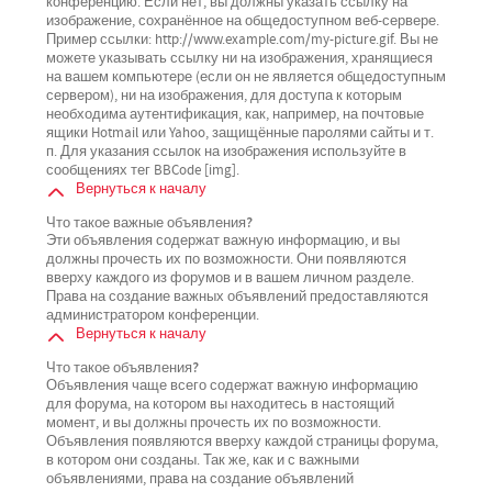
конференцию. Если нет, вы должны указать ссылку на
изображение, сохранённое на общедоступном веб-сервере.
Пример ссылки: http://www.example.com/my-picture.gif. Вы не
можете указывать ссылку ни на изображения, хранящиеся
на вашем компьютере (если он не является общедоступным
сервером), ни на изображения, для доступа к которым
необходима аутентификация, как, например, на почтовые
ящики Hotmail или Yahoo, защищённые паролями сайты и т.
п. Для указания ссылок на изображения используйте в
сообщениях тег BBCode [img].
Вернуться к началу
Что такое важные объявления?
Эти объявления содержат важную информацию, и вы
должны прочесть их по возможности. Они появляются
вверху каждого из форумов и в вашем личном разделе.
Права на создание важных объявлений предоставляются
администратором конференции.
Вернуться к началу
Что такое объявления?
Объявления чаще всего содержат важную информацию
для форума, на котором вы находитесь в настоящий
момент, и вы должны прочесть их по возможности.
Объявления появляются вверху каждой страницы форума,
в котором они созданы. Так же, как и с важными
объявлениями, права на создание объявлений