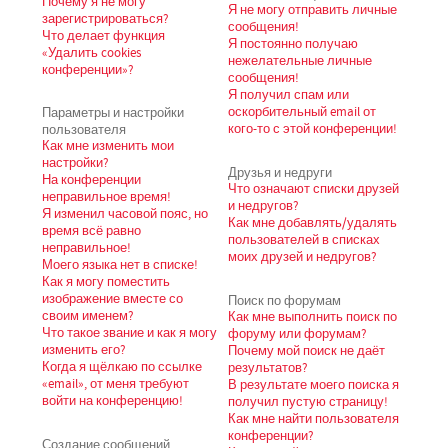
Почему я не могу
Я не могу отправить личные
зарегистрироваться?
сообщения!
Что делает функция
Я постоянно получаю
«Удалить cookies
нежелательные личные
конференции»?
сообщения!
Я получил спам или
Параметры и настройки
оскорбительный email от
пользователя
кого-то с этой конференции!
Как мне изменить мои
настройки?
Друзья и недруги
На конференции
Что означают списки друзей
неправильное время!
и недругов?
Я изменил часовой пояс, но
Как мне добавлять/удалять
время всё равно
пользователей в списках
неправильное!
моих друзей и недругов?
Моего языка нет в списке!
Как я могу поместить
изображение вместе со
Поиск по форумам
своим именем?
Как мне выполнить поиск по
Что такое звание и как я могу
форуму или форумам?
изменить его?
Почему мой поиск не даёт
Когда я щёлкаю по ссылке
результатов?
«email», от меня требуют
В результате моего поиска я
войти на конференцию!
получил пустую страницу!
Как мне найти пользователя
конференции?
Создание сообщений