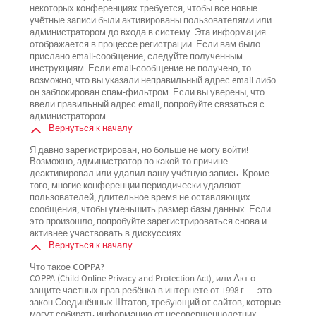
некоторых конференциях требуется, чтобы все новые
учётные записи были активированы пользователями или
администратором до входа в систему. Эта информация
отображается в процессе регистрации. Если вам было
прислано email-сообщение, следуйте полученным
инструкциям. Если email-сообщение не получено, то
возможно, что вы указали неправильный адрес email либо
он заблокирован спам-фильтром. Если вы уверены, что
ввели правильный адрес email, попробуйте связаться с
администратором.
Вернуться к началу
Я давно зарегистрирован, но больше не могу войти!
Возможно, администратор по какой-то причине
деактивировал или удалил вашу учётную запись. Кроме
того, многие конференции периодически удаляют
пользователей, длительное время не оставляющих
сообщения, чтобы уменьшить размер базы данных. Если
это произошло, попробуйте зарегистрироваться снова и
активнее участвовать в дискуссиях.
Вернуться к началу
Что такое COPPA?
COPPA (Child Online Privacy and Protection Act), или Акт о
защите частных прав ребёнка в интернете от 1998 г. — это
закон Соединённых Штатов, требующий от сайтов, которые
могут собирать информацию от несовершеннолетних