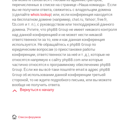
перечисленных в списке на странице «Наша команда». Если
вы не получили ответа, свяжитесь с владельцем домена
(сделайте
whois lookup
) или, если конференция находится
на бесплатном домене (например, chat.ru, Yahoo!, free.fr,
f2s.com и т. п.), с руководством или техподдержкой данного
не имеет никакого контроля
домена. Учтите, что phpBB Group
над данной конференцией
и не может нести никакой
ответственности за то, кем и как данная конференция
используется. Не обращайтесь к phpBB Group по
юридическим вопросам (о приостановке работы
не
конференции, ответственности за неё и т. д.), которые
относятся напрямую
к сайту phpBB.com или которые
частично относятся к программному обеспечению phpBB
Group. Если же вы всё-таки пошлёте email в адрес phpBB
третьей
Group об использовании данной конференции
стороной
, то не ждите подробного письма, или вы можете
вообще не получить ответа.
Вернуться к началу
Список форумов