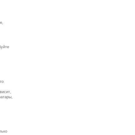
е,
буйте
то
висит,
ватары,
лько