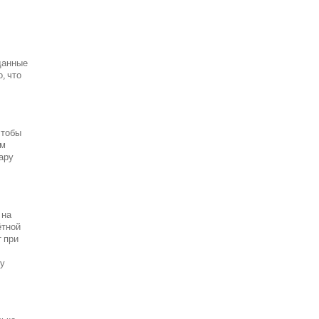
данные
, что
чтобы
ым
пару
 на
ётной
т при
ту