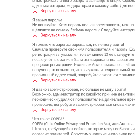
В настройках личного раздела вы найдёте опцию
Скрыва
администраторам, модераторам и самому себе. Для все
Вернуться к началу
Я забыл пароль!
Не паникуйте! Хотя пароль нельзя восстановить, можно
щёлкните на ссылку
Забыли пароль?
. Следуйте инструк
Вернуться к началу
Я только что зарегистрировался, но не могу войти!
Сначала проверьте свои имя пользователя и пароль. Ес
регистрации вы указали, что вам менее 13 лет, следуйт
новые учётные записи были активированы пользователя
процессе регистрации. Если вам было прислано email-с
получено, то возможно, что вы указали неправильный ад
правильный адрес email, попробуйте связаться с админ
Вернуться к началу
Я давно зарегистрирован, но больше не могу войти!
Возможно, администратор по какой-то причине деактиви
периодически удаляют пользователей, длительное вре
произошло, попробуйте зарегистрироваться снова и акти
Вернуться к началу
Что такое COPPA?
COPPA (Child Online Privacy and Protection Act), или Акт 
Штатов, требующий от сайтов, которые могут собирать
согласие родителей. Допустимо наличие иного вида по