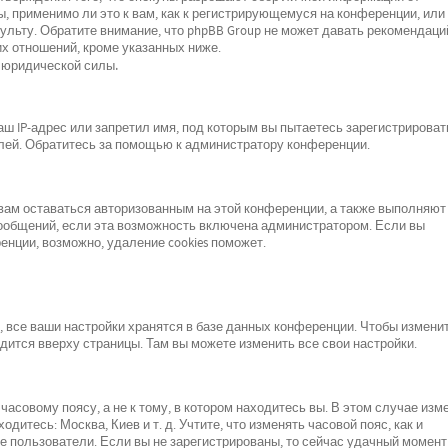
, применимо ли это к вам, как к регистрирующемуся на конференции, или 
льту. Обратите внимание, что phpBB Group не может давать рекомендаци
х отношений, кроме указанных ниже.
 юридической силы.
 IP-адрес или запретил имя, под которым вы пытаетесь зарегистрироват
лей. Обратитесь за помощью к администратору конференции.
 вам оставаться авторизованным на этой конференции, а также выполняют
сообщений, если эта возможность включена администратором. Если вы
нции, возможно, удаление cookies поможет.
все ваши настройки хранятся в базе данных конференции. Чтобы изменит
одится вверху страницы. Там вы можете изменить все свои настройки.
асовому поясу, а не к тому, в котором находитесь вы. В этом случае изм
одитесь: Москва, Киев и т. д. Учтите, что изменять часовой пояс, как и
е пользователи. Если вы не зарегистрированы, то сейчас удачный момент