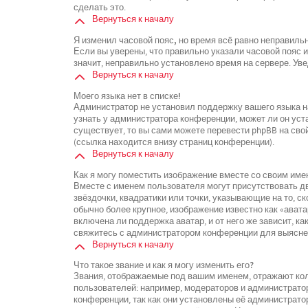
сделать это.
Вернуться к началу
Я изменил часовой пояс, но время всё равно неправиль
Если вы уверены, что правильно указали часовой пояс 
значит, неправильно установлено время на сервере. У
Вернуться к началу
Моего языка нет в списке!
Администратор не установил поддержку вашего языка на
узнать у администратора конференции, может ли он уста
существует, то вы сами можете перевести phpBB на св
(ссылка находится внизу страниц конференции).
Вернуться к началу
Как я могу поместить изображение вместе со своим име
Вместе с именем пользователя могут присутствовать дв
звёздочки, квадратики или точки, указывающие на то, с
обычно более крупное, изображение известно как «ават
включена ли поддержка аватар, и от него же зависит, к
свяжитесь с администратором конференции для выясне
Вернуться к началу
Что такое звание и как я могу изменить его?
Звания, отображаемые под вашим именем, отражают к
пользователей: например, модераторов и администрато
конференции, так как они установлены её администрат