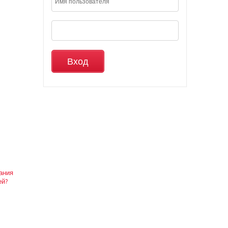
вания
ей?