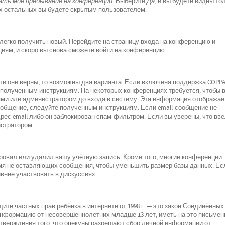
ть моё пребывание на конференции
. Выберите
Да
, и вы будете видны то
х остальных вы будете скрытым пользователем.
 легко получить новый. Перейдите на страницу входа на конференцию и
циям, и скоро вы снова сможете войти на конференцию.
ли они верны, то возможны два варианта. Если включена поддержка COPPA
е полученным инструкциям. На некоторых конференциях требуется, чтобы 
ми или администратором до входа в систему. Эта информация отображае
ообщение, следуйте полученным инструкциям. Если email-сообщение не
рес email либо он заблокирован спам-фильтром. Если вы уверены, что вв
истратором.
ровал или удалил вашу учётную запись. Кроме того, многие конференции
мя не оставляющих сообщения, чтобы уменьшить размер базы данных. Ес
внее участвовать в дискуссиях.
о защите частных прав ребёнка в интернете от 1998 г. — это закон Соединённых
 информацию от несовершеннолетних младше 13 лет, иметь на это письмен
дтверждения того, что опекуны разрешают сбор личной информации от