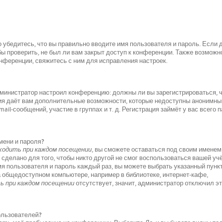
 убедитесь, что вы правильно вводите имя пользователя и пароль. Если 
ы проверить, не был ли вам закрыт доступ к конференции. Также возможно
ференции, свяжитесь с ним для исправления настроек.
 администратор настроил конференцию: должны ли вы зарегистрироваться, 
ция даёт вам дополнительные возможности, которые недоступны анонимн
il-сообщений, участие в группах и т. д. Регистрация займёт у вас всего 
мени и пароля?
одить при каждом посещении
, вы сможете оставаться под своим именем
 сделано для того, чтобы никто другой не смог воспользоваться вашей уч
мя пользователя и пароль каждый раз, вы можете выбрать указанный пунк
а общедоступном компьютере, например в библиотеке, интернет-кафе,
 при каждом посещении
отсутствует, значит, администратор отключил э
пользователей?