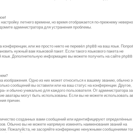
ное!
и настройку летнего времени, но время отображается по-прежнему неверно
ведомите администратора для устранения проблемы.
 конференции, или же просто никто не перевёл phpBB на ваш язык. Попро
новить нужный вам языковой пакет. Если такого языкового пакета не
ой язык. Дополнительную информацию вы можете получить на сайте phpBB
нем?
а изображения. Одно из них может относиться к вашему званию, обычно э
колько сообщений вы оставили или на ваш статус на конференции. Другое,
ара» и обычно уникально для каждого пользователя. От администратора за
акие аватары могут быть использованы. Если вы не можете использовать а
ния причин.
оличество созданных вами сообщений или идентифицируют определённых
ров. Обычно вы не можете напрямую изменять наименования званий на
ором. Пожалуйста, не засоряйте конференцию ненужными сообщениями то