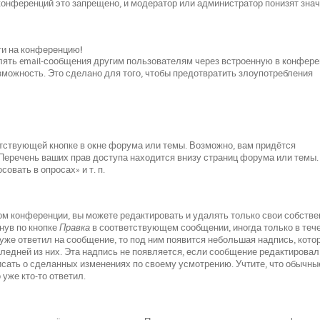
 конференций это запрещено, и модератор или администратор понизят зна
йти на конференцию!
лять email-сообщения другим пользователям через встроенную в конфер
можность. Это сделано для того, чтобы предотвратить злоупотребления
тствующей кнопке в окне форума или темы. Возможно, вам придётся
 Перечень ваших прав доступа находится внизу страниц форума или темы.
овать в опросах» и т. п.
м конференции, вы можете редактировать и удалять только свои собств
нув по кнопке
Правка
в соответствующем сообщении, иногда только в теч
 уже ответил на сообщение, то под ним появится небольшая надпись, кото
следней из них. Эта надпись не появляется, если сообщение редактировал
исать о сделанных изменениях по своему усмотрению. Учтите, что обычны
 уже кто-то ответил.