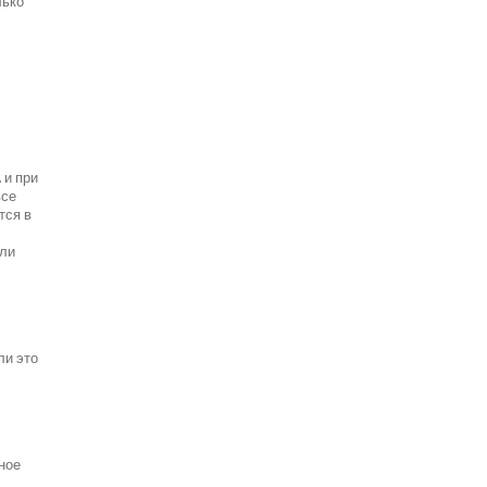
лько
 и при
все
тся в
ели
ли это
ное