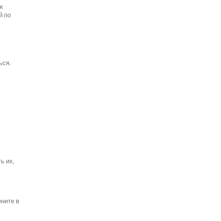
к
й по
ься.
ь их,
ените в